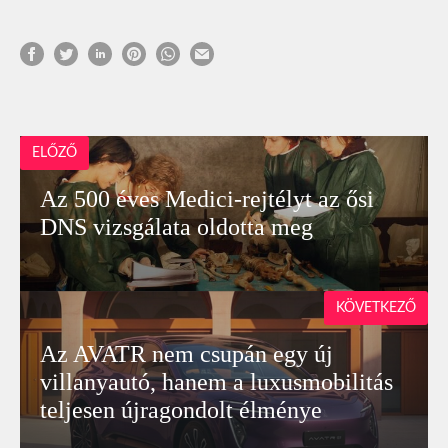
ELŐZŐ
Az 500 éves Medici-rejtélyt az ősi
DNS vizsgálata oldotta meg
KÖVETKEZŐ
Az AVATR nem csupán egy új
villanyautó, hanem a luxusmobilitás
teljesen újragondolt élménye