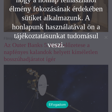
élmény fokozásának érdekében
sütiket alkalmazunk. A
honlapunk használatával ön a
tájékoztatásunkat tudomásul
Filmipar
veszi.
Az Outer Banks 5. évad előzetese a
napfényes kalandok helyett kíméletlen
bosszúhadjáratot ígér
Elfogadom