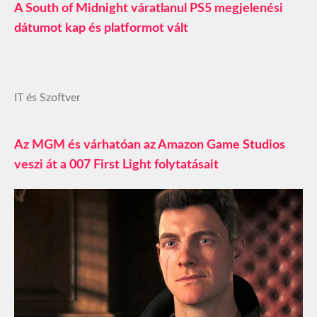
A South of Midnight váratlanul PS5 megjelenési
dátumot kap és platformot vált
IT és Szoftver
Az MGM és várhatóan az Amazon Game Studios
veszi át a 007 First Light folytatásait