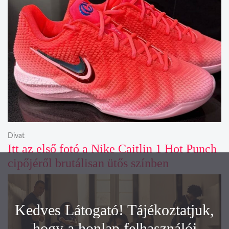
Divat
Itt az első fotó a Nike Caitlin 1 Hot Punch
cipőjéről brutálisan ütős színben
Kedves Látogató! Tájékoztatjuk,
hogy a honlap felhasználói