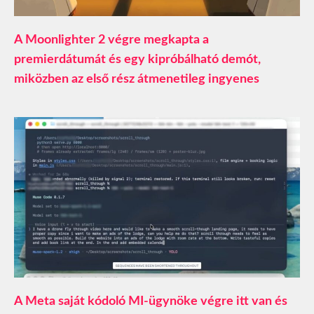
A Moonlighter 2 végre megkapta a
premierdátumát és egy kipróbálható demót,
miközben az első rész átmenetileg ingyenes
A Meta saját kódoló MI-ügynöke végre itt van és