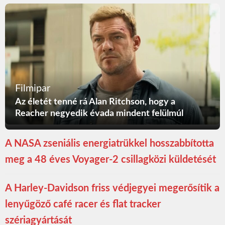
Filmipar
Az életét tenné rá Alan Ritchson, hogy a
Reacher negyedik évada mindent felülmúl
A NASA zseniális energiatrükkel hosszabbította
meg a 48 éves Voyager-2 csillagközi küldetését
A Harley-Davidson friss védjegyei megerősítik a
lenyűgöző café racer és flat tracker
szériagyártását