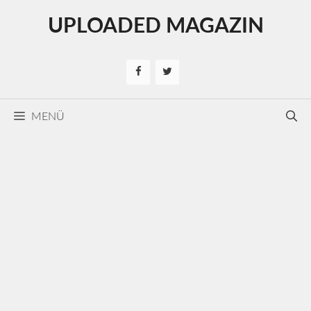
Kilépés
UPLOADED MAGAZIN
a
tartalomba
MENÜ