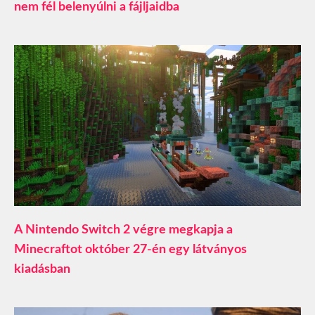
nem fél belenyúlni a fájljaidba
A Nintendo Switch 2 végre megkapja a
Minecraftot október 27-én egy látványos
kiadásban