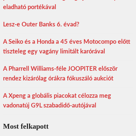
eladható portékával
Lesz-e Outer Banks 6. évad?
A Seiko és a Honda a 45 éves Motocompo előtt
tiszteleg egy vagány limitált karórával
A Pharrell Williams-féle JOOPITER először
rendez kizárólag órákra fókuszáló aukciót
A Xpeng a globális piacokat célozza meg
vadonatúj G9L szabadidő-autójával
Most felkapott