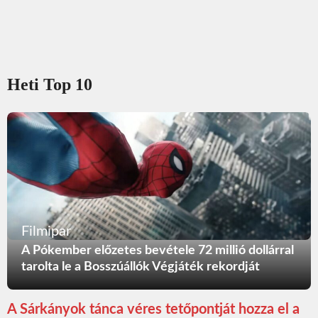
Heti Top 10
Filmipar
A Pókember előzetes bevétele 72 millió dollárral
tarolta le a Bosszúállók Végjáték rekordját
A Sárkányok tánca véres tetőpontját hozza el a