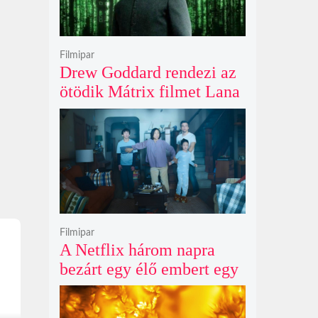
Filmipar
Drew Goddard rendezi az
ötödik Mátrix filmet Lana
Wachowski produceri
felügyelete mellett, és
egyre nagyobb a remény
Keanu Reeves
visszatérésére
Filmipar
A Netflix három napra
bezárt egy élő embert egy
óriásplakátba az új
horrorfilmje kedvéért