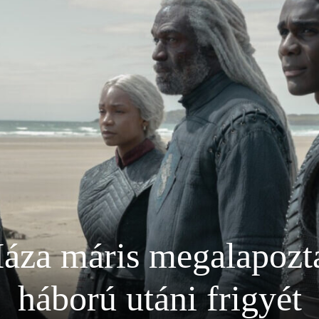
áza máris megalapozta
háború utáni frigyét