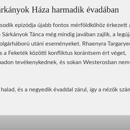
Sárkányok Háza harmadik évadában
odik epizódja újabb fontos mérföldkőhöz érkezett 
Sárkányok Tánca még mindig javában zajlik, a legú
 polgárháború utáni eseményeket. Rhaenyra Targarye
s a Feketék közötti konfliktus korántsem ért véget,
abadon tevékenykednek, és sokan Westerosban nem
 halad, és a negyedik évaddal zárul, így a nézők szá