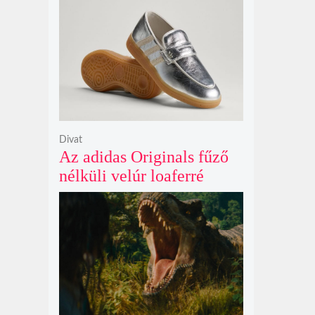
Netflix törölte David
Fincher Squid Game
sorozatát
Divat
Az adidas Originals fűző
nélküli velúr loaferré
alakította a legendás
Handball Spezial modellt