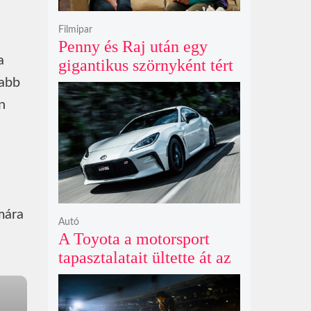
Filmipar
Penny és Raj után egy
a
gigantikus szörnyként tért
vissza valaki az
jabb
Agymenők legújabb spin-
n
offjában
mára
Autó
A Toyota a motorsport
tapasztalatait ültette át az
új GR86 vezethetőségébe
és biztonságába