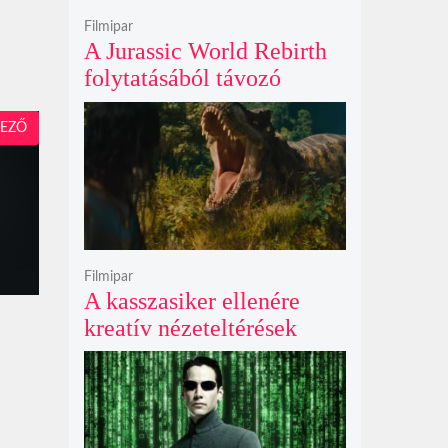
Filmipar
A Jurassic World Rebirth
folytatásából távozó
Gareth Edwards mögött
kreatív ellentétek és AI-
EZŐ
vita is állhat
Filmipar
A kasszasiker ellenére
kreatív nézeteltérések
miatt távozik Gareth
Edwards, új rendezőt keres
a Jurassic World 5