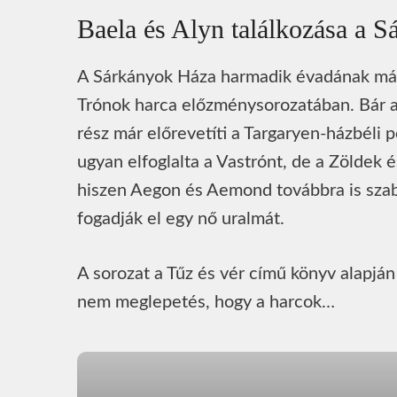
Baela és Alyn találkozása a 
A Sárkányok Háza harmadik évadának más
Trónok harca előzménysorozatában. Bár a 
rész már előrevetíti a Targaryen-házbéli
ugyan elfoglalta a Vastrónt, de a Zöldek é
hiszen Aegon és Aemond továbbra is sz
fogadják el egy nő uralmát.
A sorozat a Tűz és vér című könyv alapján
nem meglepetés, hogy a harcok…