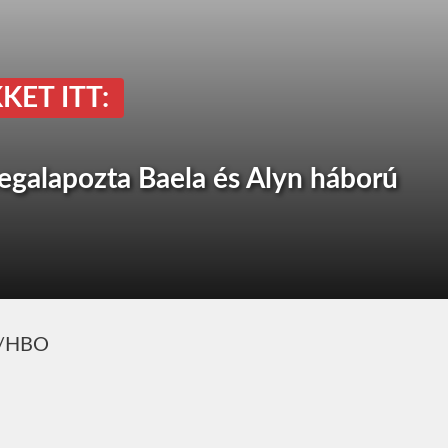
KET ITT:
egalapozta Baela és Alyn háború
an/HBO