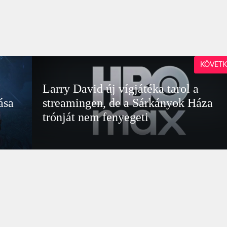
KÖVETK
Larry David új vígjátéka tarol a
ása
streamingen, de a Sárkányok Háza
trónját nem fenyegeti