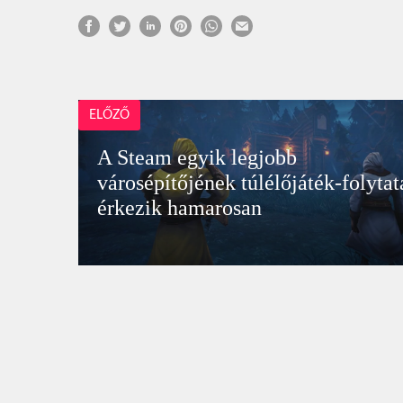
ELŐZŐ
A Steam egyik legjobb
városépítőjének túlélőjáték-folytat
érkezik hamarosan