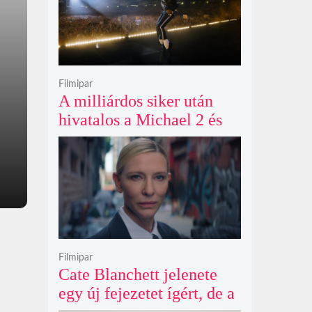
Filmipar
A milliárdos siker után
hivatalos a Michael 2 és
már a bemutató éve is
megvan
Filmipar
Cate Blanchett jelenete
egy új fejezetet ígért, de a