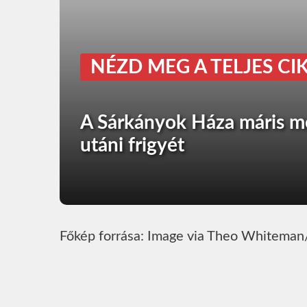
NÉZD MEG A TELJES CIK
A Sárkányok Háza máris m
utáni frigyét
Főkép forrása: Image via Theo Whitem