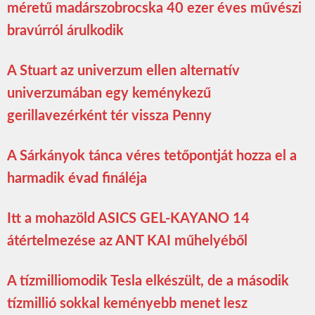
méretű madárszobrocska 40 ezer éves művészi
bravúrról árulkodik
A Stuart az univerzum ellen alternatív
univerzumában egy keménykezű
gerillavezérként tér vissza Penny
A Sárkányok tánca véres tetőpontját hozza el a
harmadik évad fináléja
Itt a mohazöld ASICS GEL-KAYANO 14
átértelmezése az ANT KAI műhelyéből
A tízmilliomodik Tesla elkészült, de a második
tízmillió sokkal keményebb menet lesz