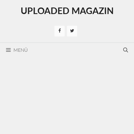
Kilépés
UPLOADED MAGAZIN
a
tartalomba
MENÜ