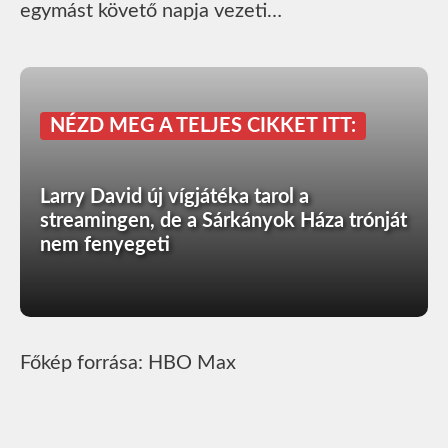
egymást követő napja vezeti…
NÉZD MEG A TELJES CIKKET ITT:
Larry David új vígjátéka tarol a
streamingen, de a Sárkányok Háza trónját
nem fenyegeti
Főkép forrása: HBO Max