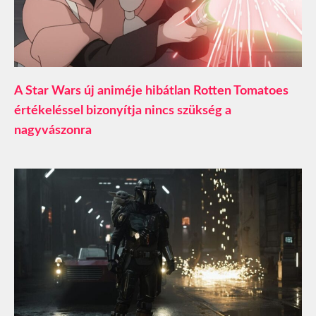
A Star Wars új animéje hibátlan Rotten Tomatoes
értékeléssel bizonyítja nincs szükség a
nagyvászonra