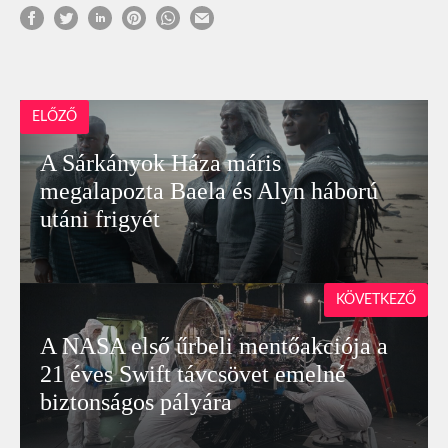
ELŐZŐ
A Sárkányok Háza máris
megalapozta Baela és Alyn háború
utáni frigyét
KÖVETKEZŐ
A NASA első űrbeli mentőakciója a
21 éves Swift távcsövet emelné
biztonságos pályára