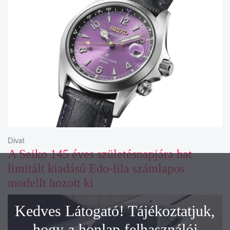
Divat
A Seiko 145 éves születésnapjára hat
limitált kiadású Edo-lila számlapos
modellt hozott ki
Kedves Látogató! Tájékoztatjuk,
hogy a honlap felhasználói