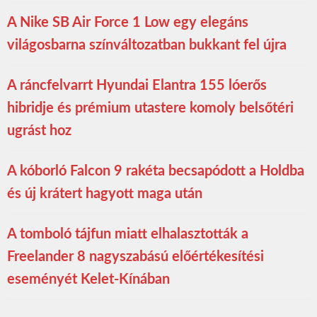
A Nike SB Air Force 1 Low egy elegáns
világosbarna színváltozatban bukkant fel újra
A ráncfelvarrt Hyundai Elantra 155 lóerős
hibridje és prémium utastere komoly belsőtéri
ugrást hoz
A kóborló Falcon 9 rakéta becsapódott a Holdba
és új krátert hagyott maga után
A tomboló tájfun miatt elhalasztották a
Freelander 8 nagyszabású előértékesítési
eseményét Kelet-Kínában