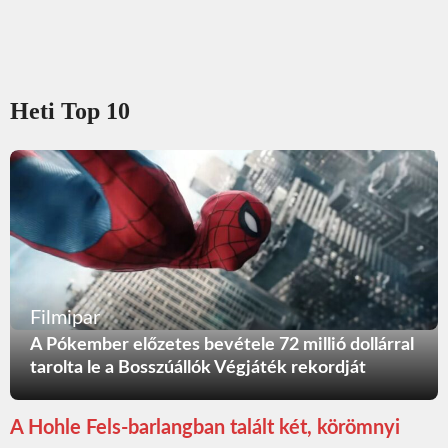
Heti Top 10
Filmipar
A Pókember előzetes bevétele 72 millió dollárral
tarolta le a Bosszúállók Végjáték rekordját
A Hohle Fels-barlangban talált két, körömnyi