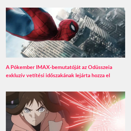
A Pókember IMAX-bemutatóját az Odüsszeia
exkluzív vetítési időszakának lejárta hozza el