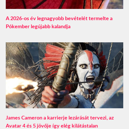
A 2026-os év legnagyobb bevételét termelte a
Pókember legújabb kalandja
James Cameron a karrierje lezárását tervezi, az
Avatar 4 és 5 jövője így elég kilátástalan