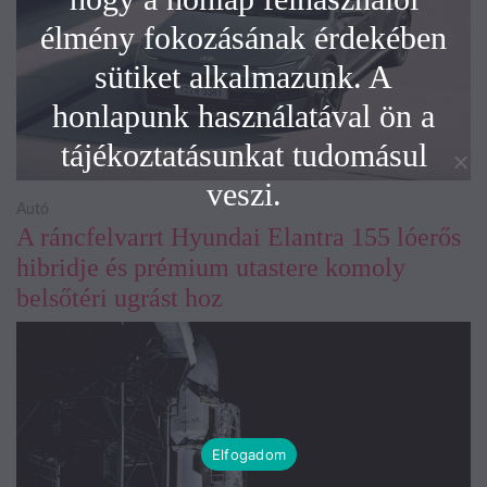
élmény fokozásának érdekében
sütiket alkalmazunk. A
honlapunk használatával ön a
tájékoztatásunkat tudomásul
veszi.
Autó
A ráncfelvarrt Hyundai Elantra 155 lóerős
hibridje és prémium utastere komoly
belsőtéri ugrást hoz
Elfogadom