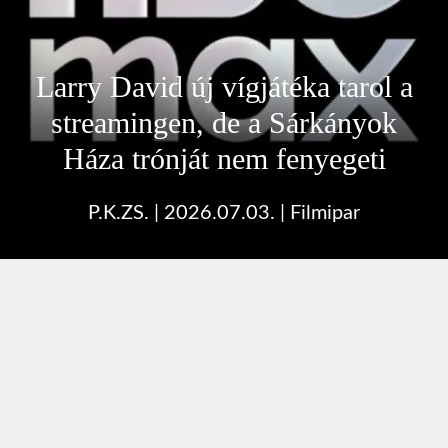
Larry David új vígjátéka tarol a
streamingen, de a Sárkányok
Háza trónját nem fenyegeti
P.K.ZS.
|
2026.07.03.
|
Filmipar