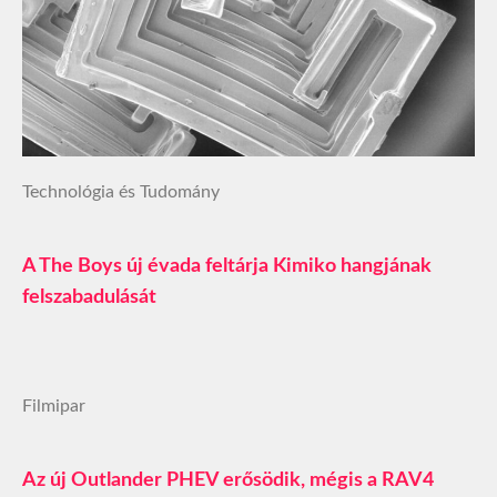
Technológia és Tudomány
A The Boys új évada feltárja Kimiko hangjának
felszabadulását
Filmipar
Az új Outlander PHEV erősödik, mégis a RAV4