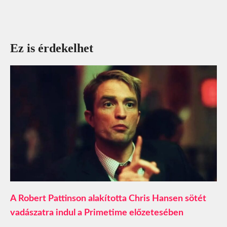
Ez is érdekelhet
A Robert Pattinson alakította Chris Hansen sötét
vadászatra indul a Primetime előzetesében