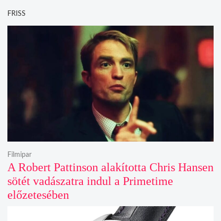
FRISS
Filmipar
A Robert Pattinson alakította Chris Hansen
sötét vadászatra indul a Primetime
előzetesében