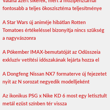
Vaiana azért sikerek, mert a mozipénztárnál
fontosabb a teljes ökoszisztéma teljesítménye
A Star Wars új animéje hibátlan Rotten
Tomatoes értékeléssel bizonyítja nincs szükség
a nagyvászonra
A Pókember IMAX-bemutatóját az Odüsszeia
exkluzív vetítési időszakának lejárta hozza el
A Dongfeng Nissan NX7 formaterve új fejezetet
nyit az N sorozat negyedik modelljeként
Az ikonikus PSG x Nike KD 6 most egy letisztult
metál ezüst színben tér vissza