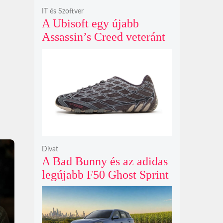
IT és Szoftver
A Ubisoft egy újabb
Assassin’s Creed veteránt
hívott vissza, hogy végre
egyenesbe hozza a
megtépázott szériát
Divat
A Bad Bunny és az adidas
legújabb F50 Ghost Sprint
cipője sötét szénszürke
fényben tűnik fel