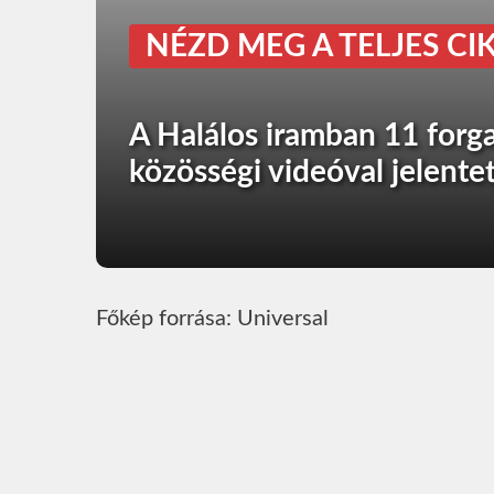
NÉZD MEG A TELJES CIK
A Halálos iramban 11 forga
közösségi videóval jelente
Főkép forrása: Universal