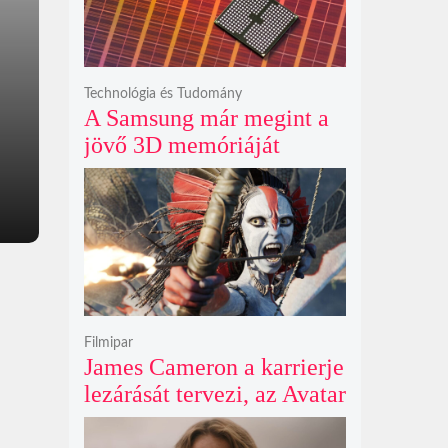
fenyegeti a jövő űrhajósait
Technológia és Tudomány
A Samsung már megint a
jövő 3D memóriáját
villantja meg, miközben
mi csak olcsó DDR5-öt
akarunk
Filmipar
James Cameron a karrierje
lezárását tervezi, az Avatar
4 és 5 jövője így elég
kilátástalan