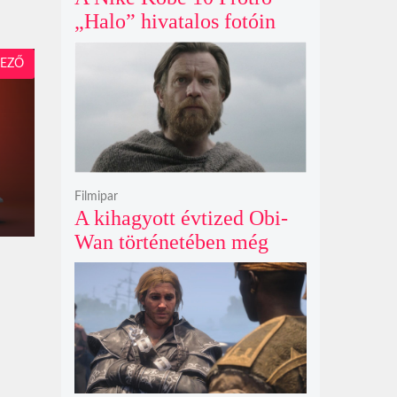
„Halo” hivatalos fotóin
már most rajongók ezrei
EZŐ
csüngenek
Filmipar
A kihagyott évtized Obi-
Wan történetében még
mindig betöltetlen űr
maradt Ewan McGregor
szerint