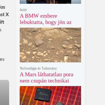
los
Autó
ast X
A BMW embere
lebuktatta, hogy jön az
ft
500+ lóerős iX3, az 50
s
xDrive meg csak
középkategória
es
Technológia és Tudomány
A Mars láthatatlan pora
nem csupán technikai
akadály, hanem súlyos
szilikát- és
perklorátmérgezés