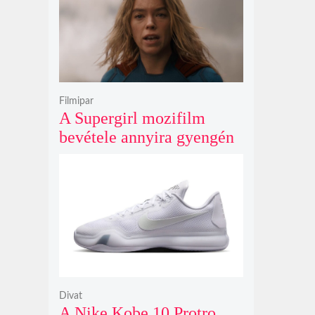
Filmipar
A Supergirl mozifilm
bevétele annyira gyengén
teljesített, hogy még a
Morbius és a Joker 2
számait sem érte el
Divat
A Nike Kobe 10 Protro