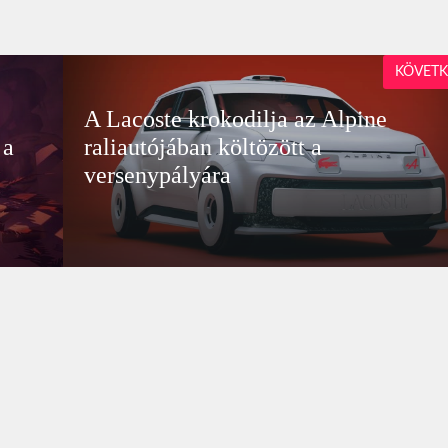
KÖVETK
A Lacoste krokodilja az Alpine
 a
raliautójában költözött a
versenypályára