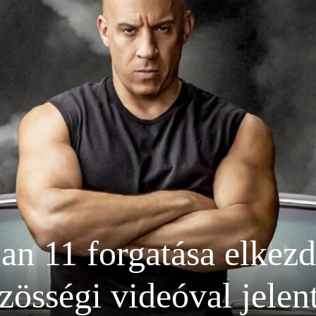
an 11 forgatása elkezd
zösségi videóval jelent