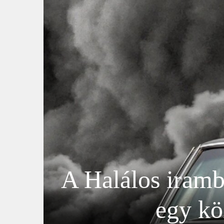
A Halálos iramb
egy kö