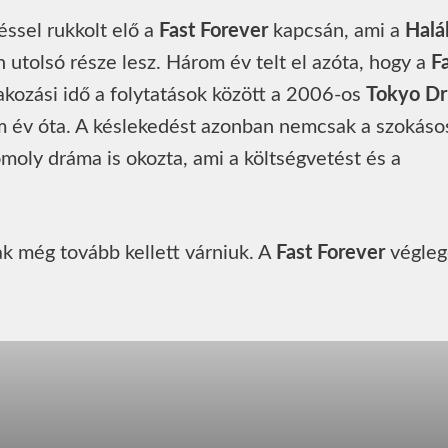
ssel rukkolt elő a
Fast Forever
kapcsán, ami a
Halá
 utolsó része lesz. Három év telt el azóta, hogy a
F
akozási idő a folytatások között a 2006-os
Tokyo Dri
m év óta. A késlekedést azonban nemcsak a szokáso
omoly dráma is okozta, ami a költségvetést és a
k még tovább kellett várniuk. A
Fast Forever
végleg