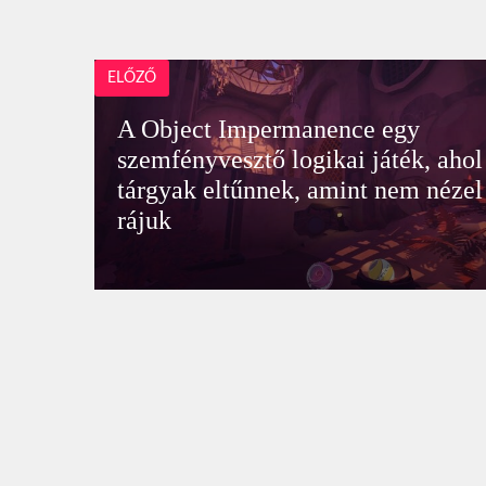
ELŐZŐ
A Object Impermanence egy
szemfényvesztő logikai játék, ahol
tárgyak eltűnnek, amint nem nézel
rájuk