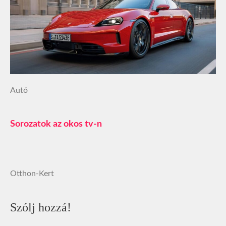
Autó
Sorozatok az okos tv-n
Otthon-Kert
Szólj hozzá!