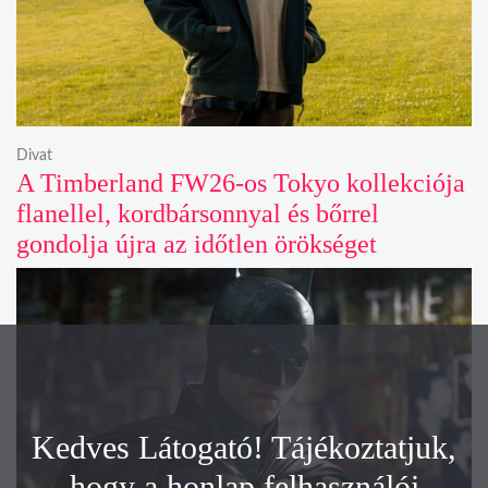
Divat
A Timberland FW26-os Tokyo kollekciója
flanellel, kordbársonnyal és bőrrel
gondolja újra az időtlen örökséget
Kedves Látogató! Tájékoztatjuk,
hogy a honlap felhasználói