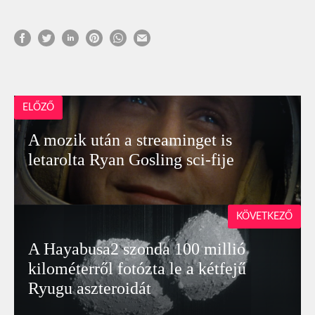
ELŐZŐ
A mozik után a streaminget is
letarolta Ryan Gosling sci-fije
KÖVETKEZŐ
A Hayabusa2 szonda 100 millió
kilométerről fotózta le a kétfejű
Ryugu aszteroidát