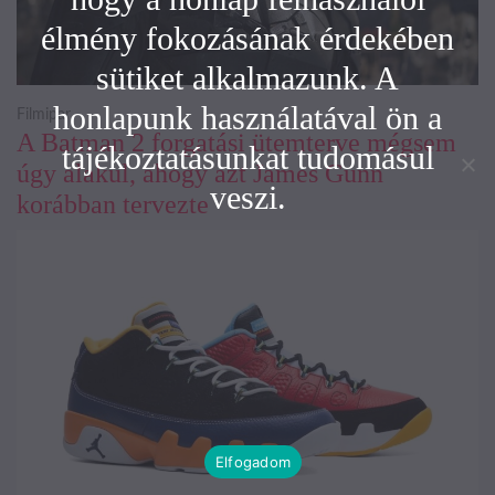
élmény fokozásának érdekében
sütiket alkalmazunk. A
honlapunk használatával ön a
Filmipar
A Batman 2 forgatási ütemterve mégsem
tájékoztatásunkat tudomásul
úgy alakul, ahogy azt James Gunn
veszi.
korábban tervezte
Elfogadom