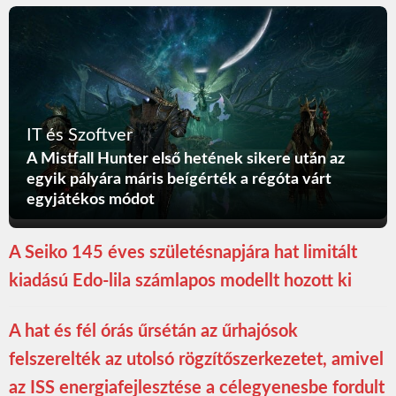
IT és Szoftver
A Mistfall Hunter első hetének sikere után az
egyik pályára máris beígérték a régóta várt
egyjátékos módot
A Seiko 145 éves születésnapjára hat limitált
kiadású Edo-lila számlapos modellt hozott ki
A hat és fél órás űrsétán az űrhajósok
felszerelték az utolsó rögzítőszerkezetet, amivel
az ISS energiafejlesztése a célegyenesbe fordult