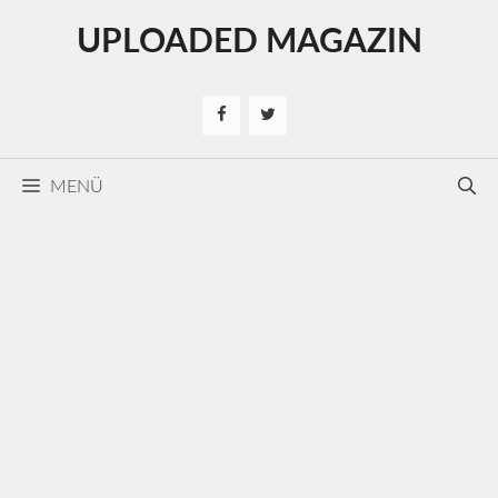
Kilépés
UPLOADED MAGAZIN
a
tartalomba
MENÜ