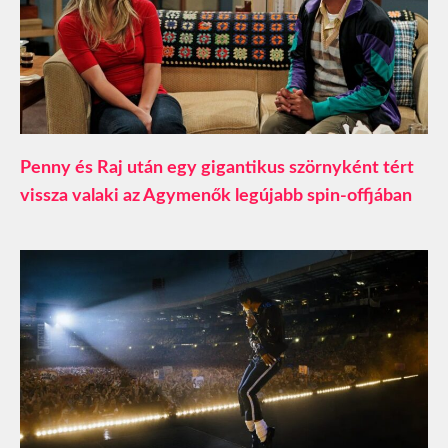
Penny és Raj után egy gigantikus szörnyként tért
vissza valaki az Agymenők legújabb spin-offjában