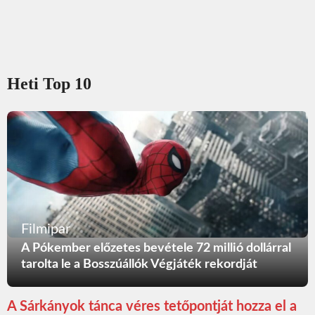
Heti Top 10
Filmipar
A Pókember előzetes bevétele 72 millió dollárral
tarolta le a Bosszúállók Végjáték rekordját
A Sárkányok tánca véres tetőpontját hozza el a