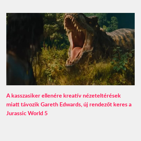
A kasszasiker ellenére kreatív nézeteltérések
miatt távozik Gareth Edwards, új rendezőt keres a
Jurassic World 5