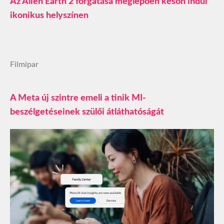
Az Alien Earth 2 forgatása meglepően későn indul
ikonikus helyszínen
Filmipar
A Meta új szintre emeli a tinik MI-
beszélgetéseinek szülői átláthatóságát