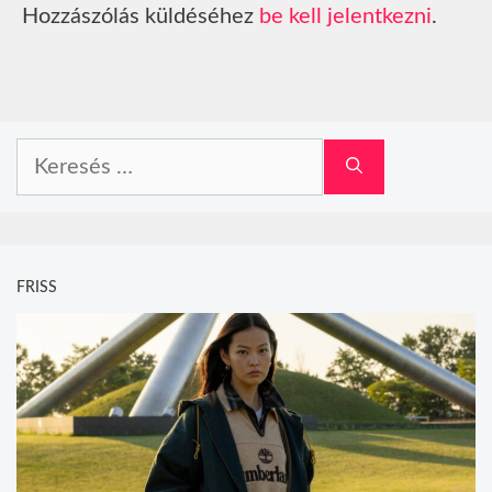
Hozzászólás küldéséhez
be kell jelentkezni
.
Keresés:
FRISS