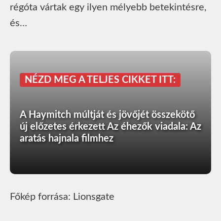
régóta vártak egy ilyen mélyebb betekintésre,
és…
NÉZD MEG A TELJES CIKKET ITT:
A Haymitch múltját és jövőjét összekötő
új előzetes érkezett Az éhezők viadala: Az
aratás hajnala filmhez
Főkép forrása: Lionsgate