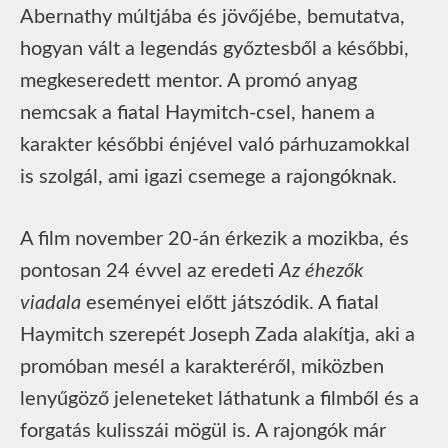
Abernathy múltjába és jövőjébe, bemutatva,
hogyan vált a legendás győztesből a későbbi,
megkeseredett mentor. A promó anyag
nemcsak a fiatal Haymitch-csel, hanem a
karakter későbbi énjével való párhuzamokkal
is szolgál, ami igazi csemege a rajongóknak.
A film november 20-án érkezik a mozikba, és
pontosan 24 évvel az eredeti
Az éhezők
viadala
eseményei előtt játszódik. A fiatal
Haymitch szerepét Joseph Zada alakítja, aki a
promóban mesél a karakteréről, miközben
lenyűgöző jeleneteket láthatunk a filmből és a
forgatás kulisszái mögül is. A rajongók már