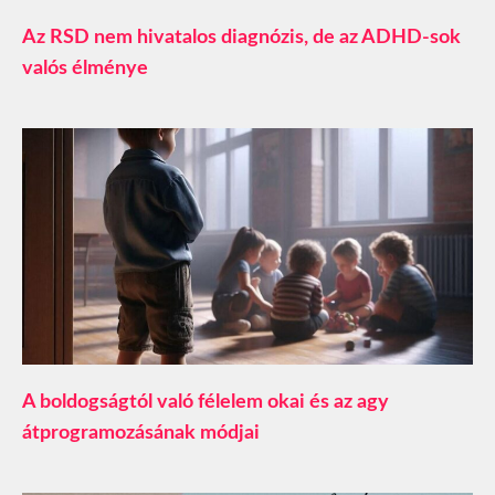
Az RSD nem hivatalos diagnózis, de az ADHD-sok
valós élménye
A boldogságtól való félelem okai és az agy
átprogramozásának módjai