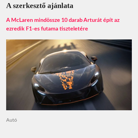
A szerkesztő ajánlata
A McLaren mindössze 10 darab Arturát épít az
ezredik F1-es futama tiszteletére
Autó