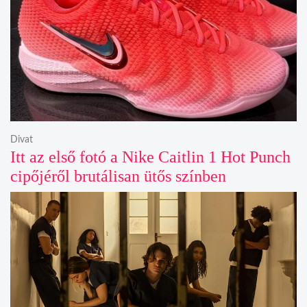
Divat
Itt az első fotó a Nike Caitlin 1 Hot Punch
cipőjéről brutálisan ütős színben