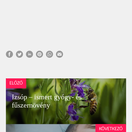
ELŐZŐ
Izsóp – ismert gyógy- és
fűszernövény
KÖVETKEZŐ