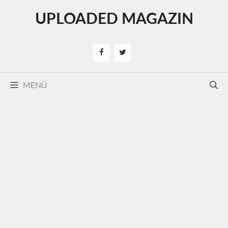
Kilépés
UPLOADED MAGAZIN
a
tartalomba
MENÜ