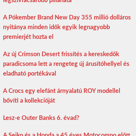
legszívfacsaróbb pillanata
A Pókember Brand New Day 355 millió dolláros
nyitánya minden idők egyik legnagyobb
premierjét hozta el
Az új Crimson Desert frissítés a kereskedők
paradicsoma lett a rengeteg új árusítóhellyel és
eladható portékával
A Crocs egy elefánt árnyalatú ROY modellel
bővíti a kollekcióját
Lesz-e Outer Banks 6. évad?
A Seiko és a Honda a 45 éves Motocompo előtt