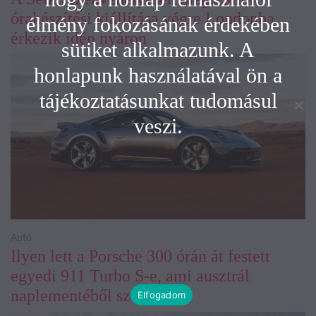
órakészítési kiállítása végre Londonba
élmény fokozásának érdekében
érkezik idén nyáron
sütiket alkalmazunk. A
honlapunk használatával ön a
tájékoztatásunkat tudomásul
veszi.
Autó
Ilyen lett a Porsche 300 órán át festett
egyedi 911 Turbo S-e, ami ausztrál
naplementéből született
Elfogadom