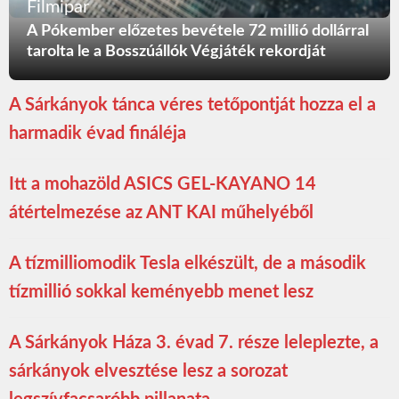
Filmipar
A Pókember előzetes bevétele 72 millió dollárral
tarolta le a Bosszúállók Végjáték rekordját
A Sárkányok tánca véres tetőpontját hozza el a
harmadik évad fináléja
Itt a mohazöld ASICS GEL-KAYANO 14
átértelmezése az ANT KAI műhelyéből
A tízmilliomodik Tesla elkészült, de a második
tízmillió sokkal keményebb menet lesz
A Sárkányok Háza 3. évad 7. része leleplezte, a
sárkányok elvesztése lesz a sorozat