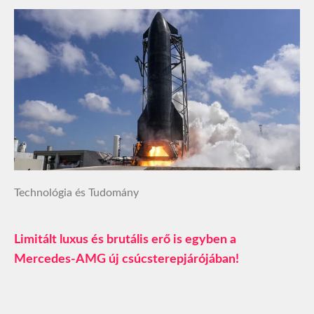
Technológia és Tudomány
Limitált luxus és brutális erő is egyben a
Mercedes-AMG új csúcsterepjárójában!