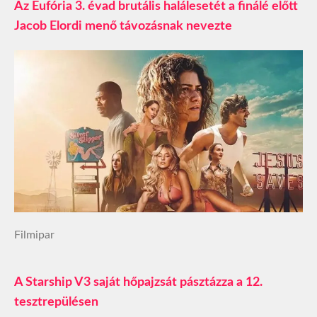
Az Eufória 3. évad brutális halálesetét a finálé előtt
Jacob Elordi menő távozásnak nevezte
Filmipar
A Starship V3 saját hőpajzsát pásztázza a 12.
tesztrepülésen