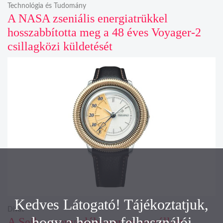
Technológia és Tudomány
A NASA zseniális energiatrükkel
hosszabbította meg a 48 éves Voyager-2
csillagközi küldetését
Kedves Látogató! Tájékoztatjuk,
Divat
hogy a honlap felhasználói
A Seiko szenvedélyesen megszállott