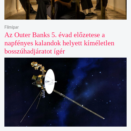
Filmipar
Az Outer Banks 5. évad előzetese a
napfényes kalandok helyett kíméletlen
bosszúhadjáratot ígér