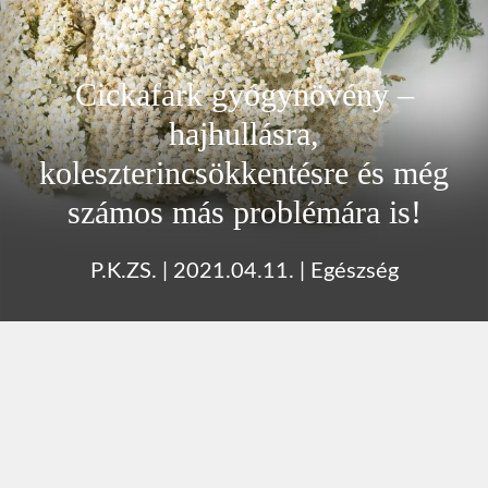
Cickafark gyógynövény –
hajhullásra,
koleszterincsökkentésre és még
számos más problémára is!
P.K.ZS.
|
2021.04.11.
|
Egészség