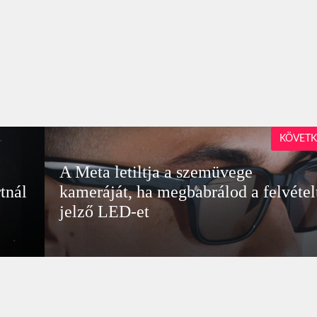
KÖVETK
A Meta letiltja a szemüvege
tnál
kameráját, ha megbabrálod a felvétel
jelző LED-et