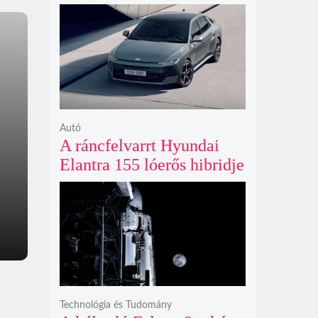
limitált kiadású Edo-lila
számlapos modellt hozott
ki
Autó
A ráncfelvarrt Hyundai
Elantra 155 lóerős hibridje
és prémium utastere
komoly belsőtéri ugrást
hoz
Technológia és Tudomány