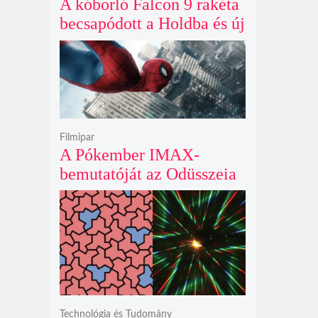
A kóborló Falcon 9 rakéta
becsapódott a Holdba és új
krátert hagyott maga után
Filmipar
A Pókember IMAX-
bemutatóját az Odüsszeia
exkluzív vetítési
időszakának lejárta hozza
el
Technológia és Tudomány