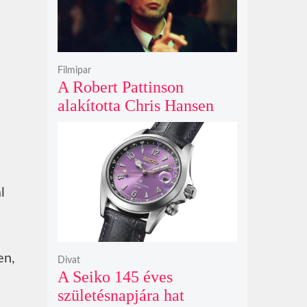
Filmipar
A Robert Pattinson
alakította Chris Hansen
sötét vadászatra indul a
Primetime előzetesében
l
en,
Divat
A Seiko 145 éves
születésnapjára hat