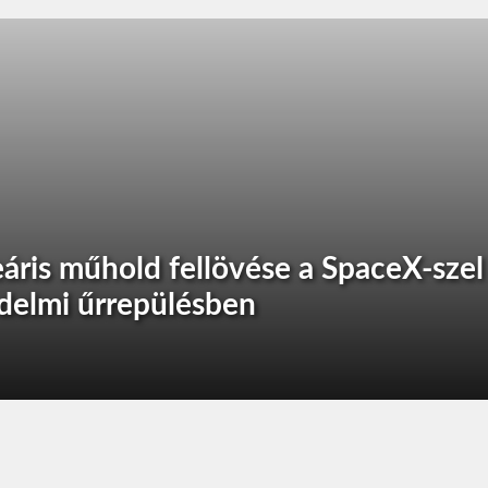
áris műhold fellövése a SpaceX-szel
edelmi űrrepülésben