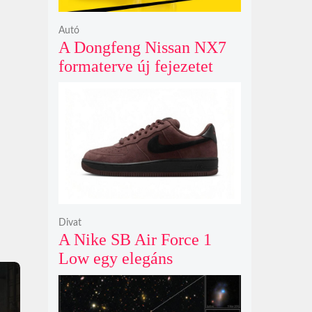
Autó
A Dongfeng Nissan NX7
formaterve új fejezetet
nyit az N sorozat negyedik
modelljeként
Divat
A Nike SB Air Force 1
Low egy elegáns
világosbarna
színváltozatban bukkant