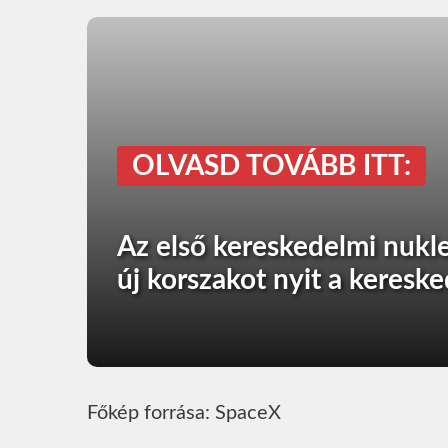
OLVASD TOVÁBB ITT:
Az első kereskedelmi nukle
új korszakot nyit a keresk
Főkép forrása: SpaceX