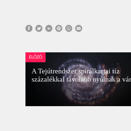
ELŐZŐ
A Tejútrendszer spirálkarjai tíz
százalékkal távolabb nyúlnak a vár