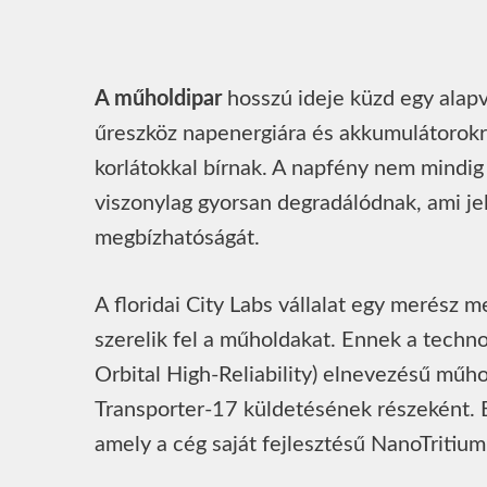
A műholdipar
hosszú ideje küzd egy alapv
űreszköz napenergiára és akkumulátorokr
korlátokkal bírnak. A napfény nem mindi
viszonylag gyorsan degradálódnak, ami je
megbízhatóságát.
A floridai City Labs vállalat egy merész m
szerelik fel a műholdakat. Ennek a techn
Orbital High-Reliability) elnevezésű műh
Transporter-17 küldetésének részeként. E
amely a cég saját fejlesztésű NanoTritium