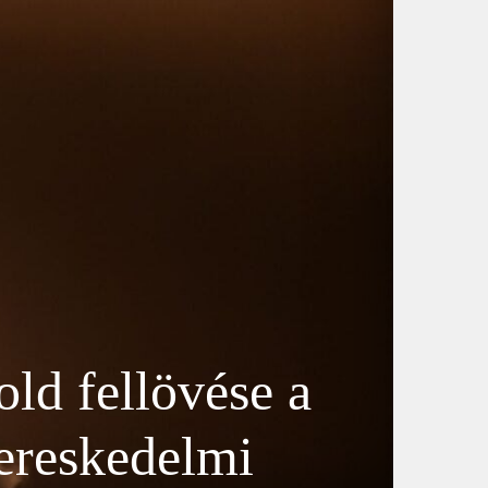
ld fellövése a
kereskedelmi