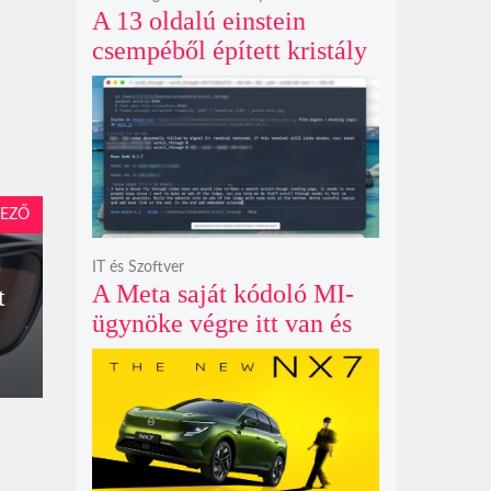
A 13 oldalú einstein
csempéből épített kristály
példátlanul forgó
csillagmintát vetít a fény
polarizációjától függően
EZŐ
IT és Szoftver
A Meta saját kódoló MI-
t
ügynöke végre itt van és
nem fél belenyúlni a
fájljaidba