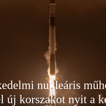
kedelmi nukleáris műho
 új korszakot nyit a 