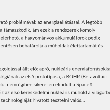
ető problémával: az energiaellátással. A legtöbb
a támaszkodik, ám ezek a rendszerek komoly
g elérhető, a hagyományos akkumulátorok pedig
lentősen behatárolja a műholdak élettartamát és
egoldással állt elő: apró, nukleáris energiaforrásokka
ológiának az első prototípusa, a BOHR (Betavoltaic
old, nemrégiben sikeresen elindult a SpaceX
z az első kereskedelmi nukleáris műhold a világűrb
 technológiáját hivatott tesztelni valós…