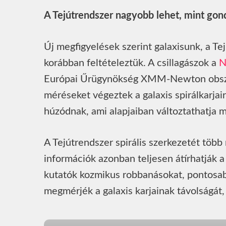
A Tejútrendszer nagyobb lehet, mint gon
Új megfigyelések szerint galaxisunk, a Te
korábban feltételeztük. A csillagászok a
N
Európai Űrügynökség XMM-Newton obszer
méréseket végeztek a galaxis spirálkarjai
húzódnak, ami alapjaiban változtathatja m
A Tejútrendszer spirális szerkezetét több
információk azonban teljesen átírhatják a
kutatók kozmikus robbanásokat, pontosab
megmérjék a galaxis karjainak távolságát,