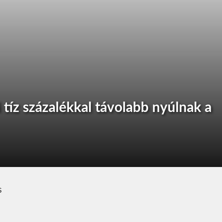
i tíz százalékkal távolabb nyúlnak a
s