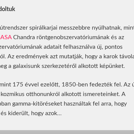
doltuk
jútrendszer spirálkarjai messzebbre nyúlhatnak, min
ASA
Chandra röntgenobszervatóriumának és az
vatóriumának adatait felhasználva új, pontos
ról. Az eredmények azt mutatják, hogy a karok távol
eg a galaxisunk szerkezetéről alkotott képünket.
 mint 175 évvel ezelőtt, 1850-ben fedezték fel. Az 
 kozmikus otthonunkról alkotott ismereteinket. A
ban gamma-kitöréseket használtak fel arra, hogy
 és kiderült, hogy azok…