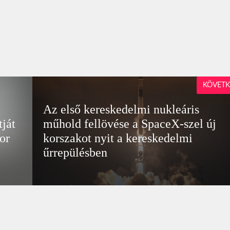
KÖVETK
Az első kereskedelmi nukleáris
ját
műhold fellövése a SpaceX-szel új
or
korszakot nyit a kereskedelmi
űrrepülésben