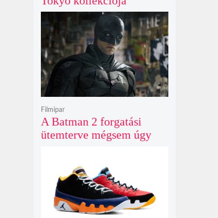
Tokyo kollekciója
flanellel, kordbársonnyal
és bőrrel gondolja újra az
időtlen örökséget
Filmipar
A Batman 2 forgatási
ütemterve mégsem úgy
alakul, ahogy azt James
Gunn korábban tervezte