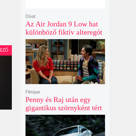
Divat
Az Air Jordan 9 Low hat
különböző fiktív alteregót
gyúr egyetlen őrült
dizájnba
EZŐ
Filmipar
Penny és Raj után egy
gigantikus szörnyként tért
vissza valaki az
Agymenők legújabb spin-
offjában