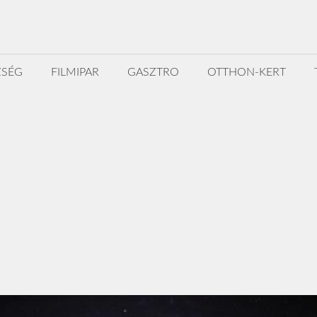
ZSÉG
FILMIPAR
GASZTRO
OTTHON-KERT