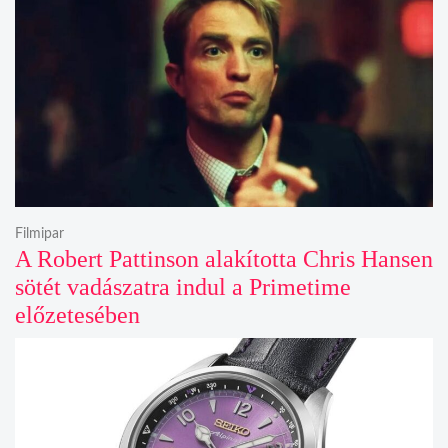
Filmipar
A Robert Pattinson alakította Chris Hansen
sötét vadászatra indul a Primetime
előzetesében