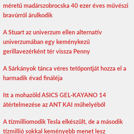
méretű madárszobrocska 40 ezer éves művészi
bravúrról árulkodik
A Stuart az univerzum ellen alternatív
univerzumában egy keménykezű
gerillavezérként tér vissza Penny
A Sárkányok tánca véres tetőpontját hozza el a
harmadik évad fináléja
Itt a mohazöld ASICS GEL-KAYANO 14
átértelmezése az ANT KAI műhelyéből
A tízmilliomodik Tesla elkészült, de a második
tízmillió sokkal keményebb menet lesz