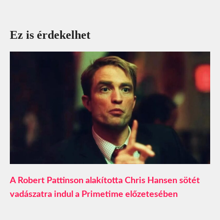
Ez is érdekelhet
A Robert Pattinson alakította Chris Hansen sötét
vadászatra indul a Primetime előzetesében