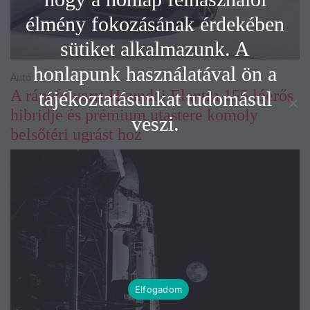
élmény fokozásának érdekében
sütiket alkalmazunk. A
honlapunk használatával ön a
Autó
A ráncfelvarrt Hyundai Elantra 155 lóerős
tájékoztatásunkat tudomásul
hibridje és prémium utastere komoly
veszi.
belsőtéri ugrást hoz
Elfogadom