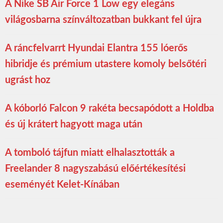
A Nike SB Air Force 1 Low egy elegáns
világosbarna színváltozatban bukkant fel újra
A ráncfelvarrt Hyundai Elantra 155 lóerős
hibridje és prémium utastere komoly belsőtéri
ugrást hoz
A kóborló Falcon 9 rakéta becsapódott a Holdba
és új krátert hagyott maga után
A tomboló tájfun miatt elhalasztották a
Freelander 8 nagyszabású előértékesítési
eseményét Kelet-Kínában