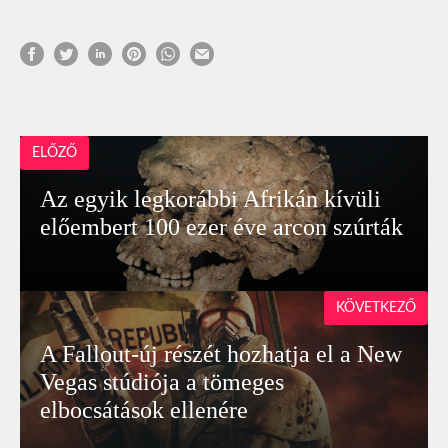
ELŐZŐ
Az egyik legkorábbi Afrikán kívüli
előembert 100 ezer éve arcon szúrták
KÖVETKEZŐ
A Fallout-új részét hozhatja el a New
Vegas stúdiója a tömeges
elbocsátások ellenére