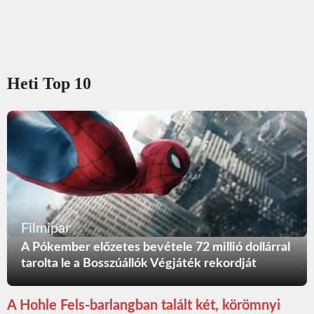
Heti Top 10
Filmipar
A Pókember előzetes bevétele 72 millió dollárral
tarolta le a Bosszúállók Végjáték rekordját
A Hohle Fels-barlangban talált két, körömnyi