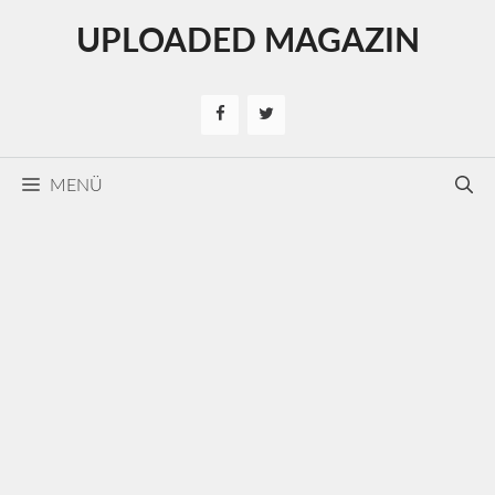
Kilépés
UPLOADED MAGAZIN
a
tartalomba
MENÜ