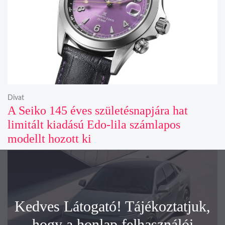
Divat
A Seiko 145 éves születésnapjára hat
limitált kiadású Edo-lila számlapos
modellt hozott ki
Kedves Látogató! Tájékoztatjuk,
hogy a honlap felhasználói