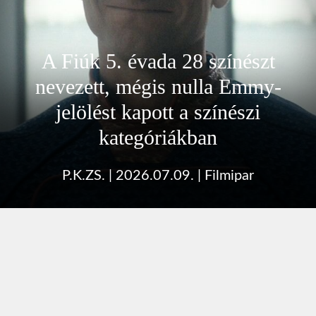
A Fiúk 5. évada 28 színészt
nevezett, mégis nulla Emmy-
jelölést kapott a színészi
kategóriákban
P.K.ZS.
|
2026.07.09.
|
Filmipar