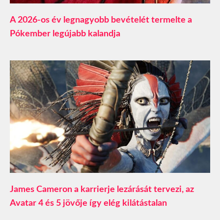
A 2026-os év legnagyobb bevételét termelte a
Pókember legújabb kalandja
James Cameron a karrierje lezárását tervezi, az
Avatar 4 és 5 jövője így elég kilátástalan