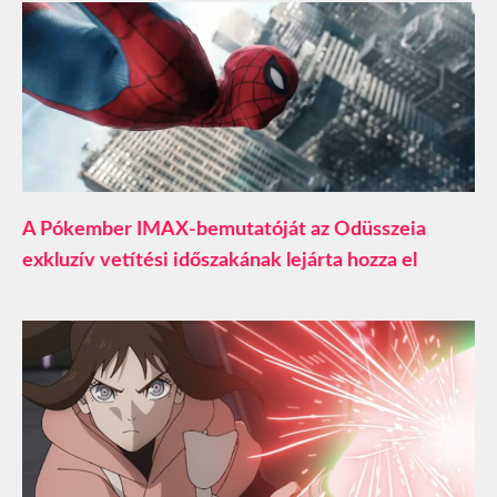
A Pókember IMAX-bemutatóját az Odüsszeia
exkluzív vetítési időszakának lejárta hozza el