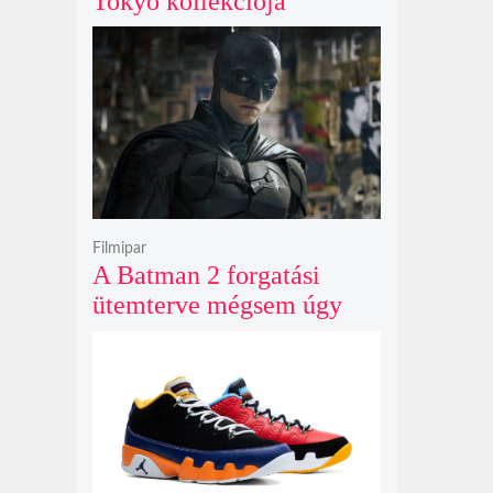
Tokyo kollekciója
flanellel, kordbársonnyal
és bőrrel gondolja újra az
időtlen örökséget
Filmipar
A Batman 2 forgatási
ütemterve mégsem úgy
alakul, ahogy azt James
Gunn korábban tervezte