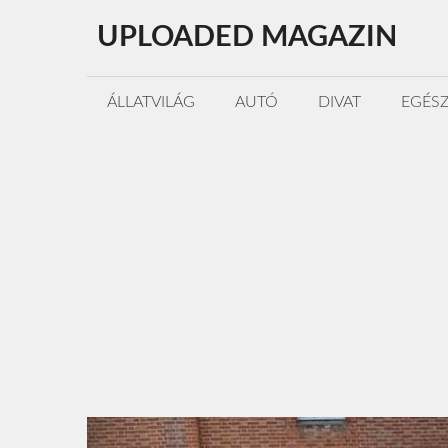
Kilépés
UPLOADED MAGAZIN
a
tartalomba
ÁLLATVILÁG
AUTÓ
DIVAT
EGÉS