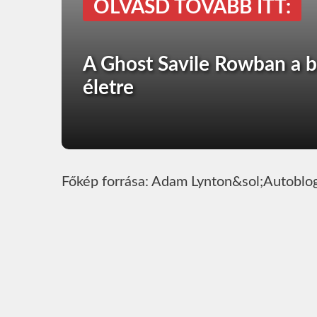
OLVASD TOVÁBB ITT:
A Ghost Savile Rowban a b
életre
Főkép forrása: Adam Lynton&sol;Autoblo