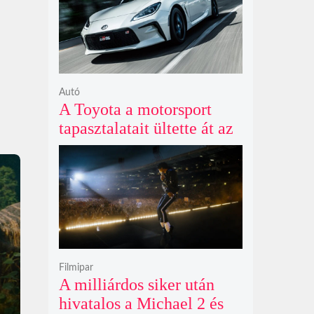
Autó
A Toyota a motorsport
tapasztalatait ültette át az
új GR86 vezethetőségébe
és biztonságába
Filmipar
A milliárdos siker után
hivatalos a Michael 2 és