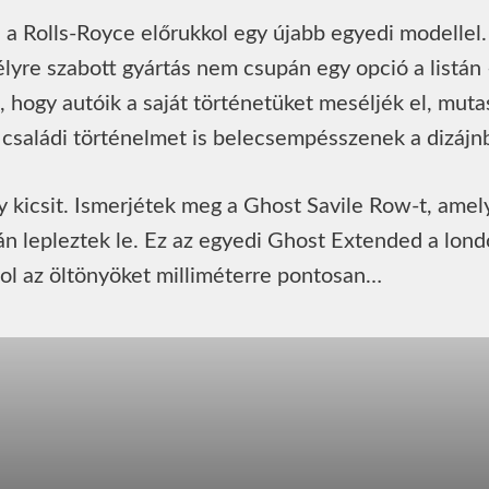
a Rolls-Royce előrukkol egy újabb egyedi modellel.
élyre szabott gyártás nem csupán egy opció a listán
, hogy autóik a saját történetüket meséljék el, mut
családi történelmet is belecsempésszenek a dizájn
 kicsit. Ismerjétek meg a Ghost Savile Row-t, amel
 lepleztek le. Ez az egyedi Ghost Extended a lond
ahol az öltönyöket milliméterre pontosan…