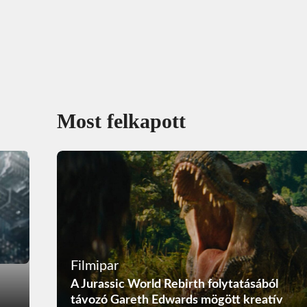
Most felkapott
Filmipar
A Jurassic World Rebirth folytatásából
távozó Gareth Edwards mögött kreatív