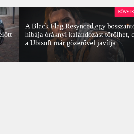
KÖVETK
l
A Black Flag Resynced egy bosszant
előtt
hibája óráknyi kalandozást törölhet, 
a Ubisoft már gőzerővel javítja