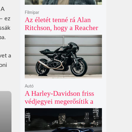
 A
Filmipar
 – ez
Az életét tenné rá Alan
Ritchson, hogy a Reacher
assák
negyedik évada mindent
ba.
felülmúl
yet a
oni
Autó
A Harley-Davidson friss
védjegyei megerősítik a
lenyűgöző café racer és
flat tracker szériagyártását