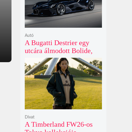
Autó
A Bugatti Destrier egy
utcára álmodott Bolide,
ami a pályaautók
brutalitását öltözteti
egyedi karosszériába
Divat
A Timberland FW26-os