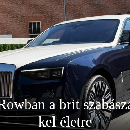
Rowban a brit szabás
kel életre