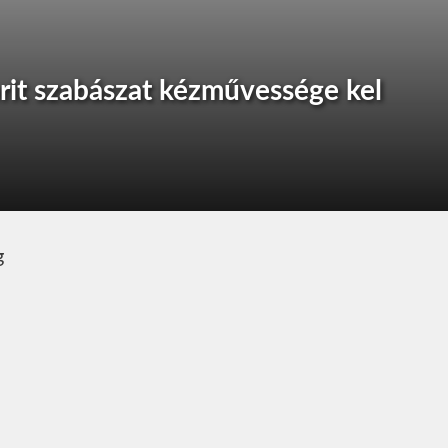
rit szabászat kézművessége kel
g