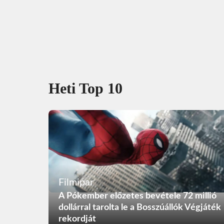
Heti Top 10
Filmipar
A Pókember előzetes bevétele 72 millió
dollárral tarolta le a Bosszúállók Végjáték
rekordját