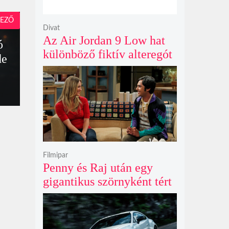
EZŐ
Divat
Az Air Jordan 9 Low hat
ó
különböző fiktív alteregót
de
gyúr egyetlen őrült
dizájnba
Filmipar
Penny és Raj után egy
gigantikus szörnyként tért
vissza valaki az
Agymenők legújabb spin-
offjában