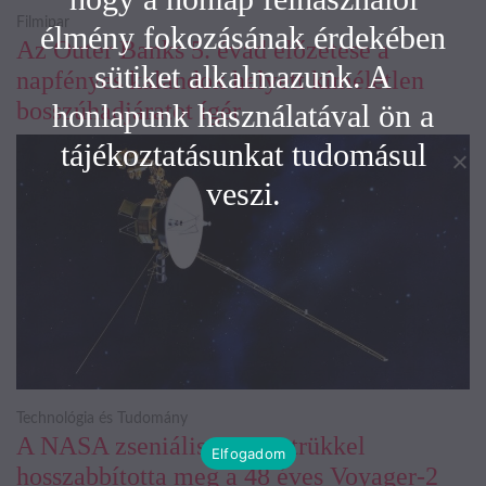
Filmipar
élmény fokozásának érdekében
Az Outer Banks 5. évad előzetese a
sütiket alkalmazunk. A
napfényes kalandok helyett kíméletlen
bosszúhadjáratot ígér
honlapunk használatával ön a
tájékoztatásunkat tudomásul
veszi.
Technológia és Tudomány
A NASA zseniális energiatrükkel
Elfogadom
hosszabbította meg a 48 éves Voyager-2