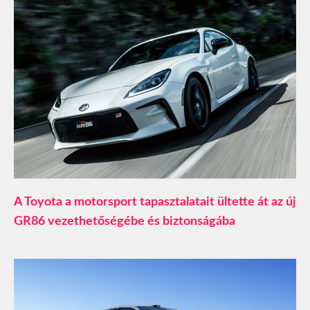
A Toyota a motorsport tapasztalatait ültette át az új
GR86 vezethetőségébe és biztonságába