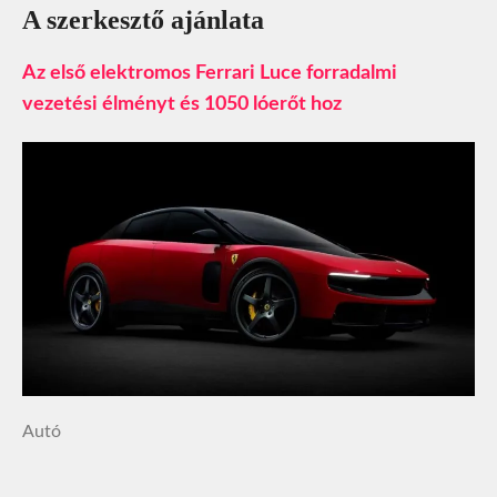
A szerkesztő ajánlata
Az első elektromos Ferrari Luce forradalmi
vezetési élményt és 1050 lóerőt hoz
Autó