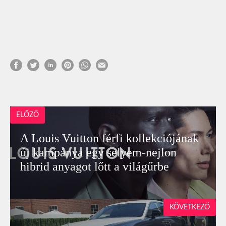
ELŐZŐ
A Louis Vuitton férfi kollekciójának
új kampánya egy selyem-nejlon
hibrid anyagot lőtt a világűrbe
KÖVETKEZŐ