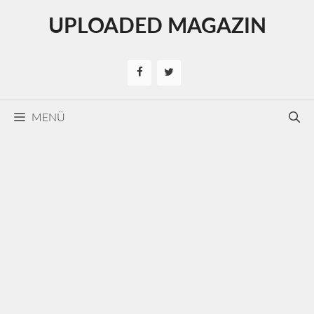
Kilépés
UPLOADED MAGAZIN
a
tartalomba
MENÜ