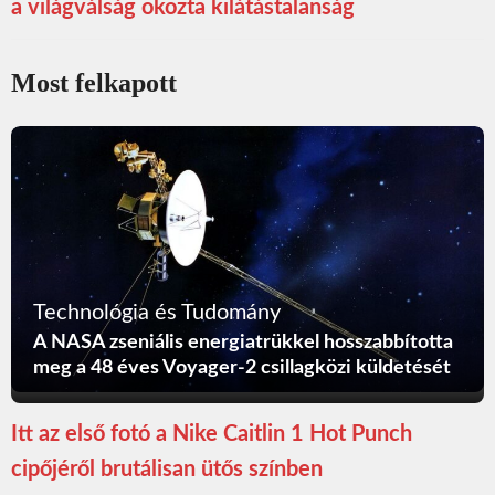
a világválság okozta kilátástalanság
Most felkapott
Technológia és Tudomány
A NASA zseniális energiatrükkel hosszabbította
meg a 48 éves Voyager-2 csillagközi küldetését
Itt az első fotó a Nike Caitlin 1 Hot Punch
cipőjéről brutálisan ütős színben