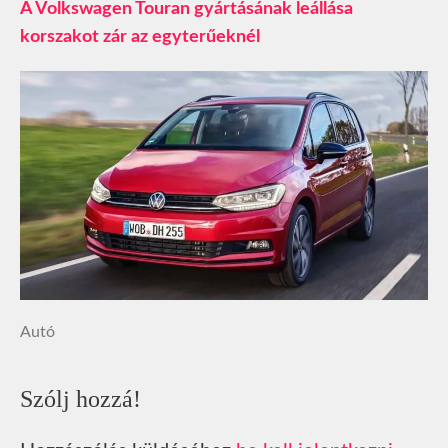
A Volkswagen Touran gyártásának leállása
korszakot zár az egyterűeknél
Autó
Szólj hozzá!