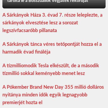
tarolta le a Bosszúállók Végjáték rekordját
A Sárkányok Háza 3. évad 7. része leleplezte, a
sárkányok elvesztése lesz a sorozat
legszívfacsaróbb pillanata
A Sárkányok tánca véres tetőpontját hozza el a
harmadik évad fináléja
A tízmilliomodik Tesla elkészült, de a második
tízmillió sokkal keményebb menet lesz
A Pókember Brand New Day 355 millió dolláros
nyitánya minden idők egyik legnagyobb
premierjét hozta el