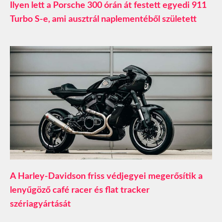
Ilyen lett a Porsche 300 órán át festett egyedi 911
Turbo S-e, ami ausztrál naplementéből született
A Harley-Davidson friss védjegyei megerősítik a
lenyűgöző café racer és flat tracker
szériagyártását