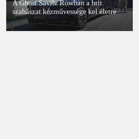
A Ghost Savile Rowban a brit
szabászat kézművessége kel életre