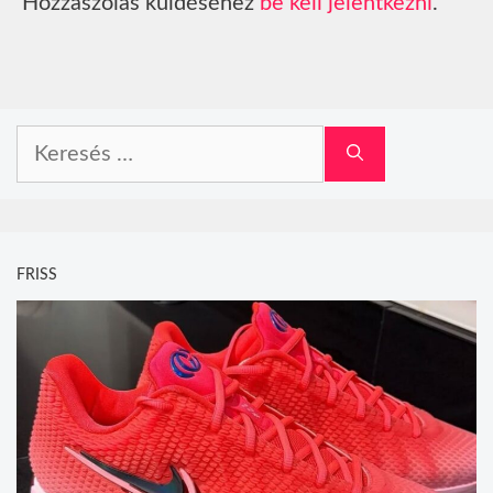
Hozzászólás küldéséhez
be kell jelentkezni
.
Keresés:
FRISS