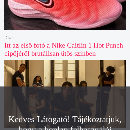
Divat
Itt az első fotó a Nike Caitlin 1 Hot Punch
cipőjéről brutálisan ütős színben
Kedves Látogató! Tájékoztatjuk,
hogy a honlap felhasználói