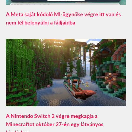
A Meta saját kódoló MI-ügynöke végre itt van és
nem fél belenyúlni a fájljaidba
A Nintendo Switch 2 végre megkapja a
Minecraftot október 27-én egy látványos