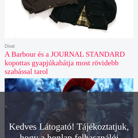
Divat
A Barbour és a JOURNAL STANDARD
kopottas gyapjúkabátja most rövidebb
szabással tarol
Kedves Látogató! Tájékoztatjuk,
hogy a honlap felhasználói