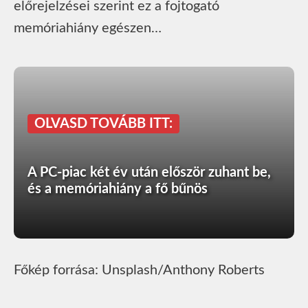
előrejelzései szerint ez a fojtogató
memóriahiány egészen…
OLVASD TOVÁBB ITT:
A PC-piac két év után először zuhant be,
és a memóriahiány a fő bűnös
Főkép forrása: Unsplash/Anthony Roberts