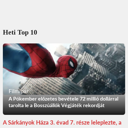
Heti Top 10
Filmipar
A Pókember előzetes bevétele 72 millió dollárral
tarolta le a Bosszúállók Végjáték rekordját
A Sárkányok Háza 3. évad 7. része leleplezte, a