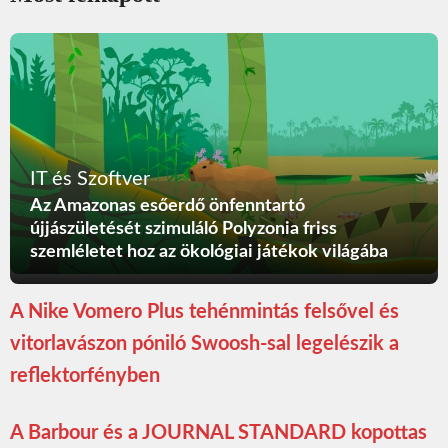
IT és Szoftver
Az Amazonas esőerdő önfenntartó
újjászületését szimuláló Polyzonia friss
szemléletet hoz az ökológiai játékok világába
A Nike Vomero Plus tehénmintás felsővel és
vitorlavászon póniló Swoosh-sal legelészik a
reflektorfényben
A Barbour és a JOURNAL STANDARD kopottas