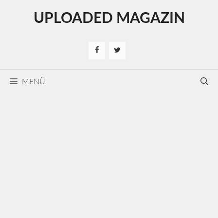
Kilépés
UPLOADED MAGAZIN
a
tartalomba
MENÜ