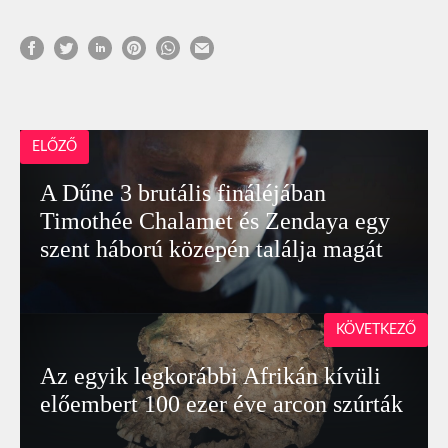
ELŐZŐ
A Dűne 3 brutális fináléjában
Timothée Chalamet és Zendaya egy
szent háború közepén találja magát
KÖVETKEZŐ
Az egyik legkorábbi Afrikán kívüli
előembert 100 ezer éve arcon szúrták