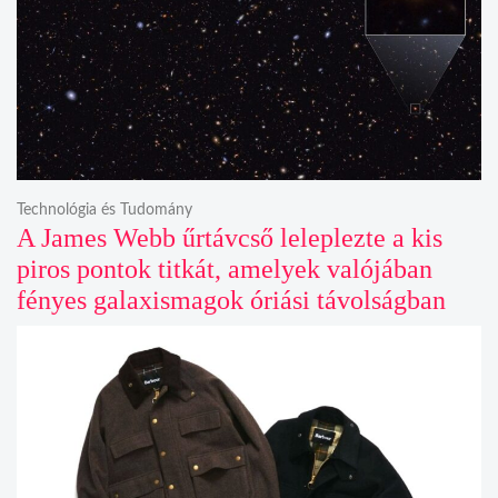
Technológia és Tudomány
A James Webb űrtávcső leleplezte a kis
piros pontok titkát, amelyek valójában
fényes galaxismagok óriási távolságban