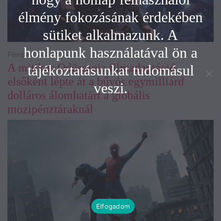
élmény fokozásának érdekében
sütiket alkalmazunk. A
honlapunk használatával ön a
Filmipar
A mitikus Odüsszeia filmadaptáció
tájékoztatásunkat tudomásul
elsőként lépte át a bűvös egymilliárd
veszi.
dolláros álomhatárt a globális
mozipénztáraknál
Elfogadom