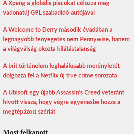
A Xpeng a globális piacokat célozza meg
vadonatúj G9L szabadidő-autójával
A Welcome to Derry második évadában a
legnagyobb fenyegetés nem Pennywise, hanem
a világválság okozta kilátástalanság
A brit történelem leghalálosabb merényletét
dolgozza fel a Netflix új true crime sorozata
A Ubisoft egy újabb Assassin’s Creed veteránt
hívott vissza, hogy végre egyenesbe hozza a
megtépázott szériát
Most felkapott