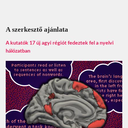
A szerkesztő ajánlata
A kutatók 17 új agyi régiót fedeztek fel a nyelvi
hálózatban