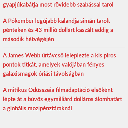
gyapjúkabátja most rövidebb szabással tarol
A Pókember legújabb kalandja simán tarolt
pénteken és 43 millió dollárt kaszált eddig a
második hétvégéjén
A James Webb űrtávcső leleplezte a kis piros
pontok titkát, amelyek valójában fényes
galaxismagok óriási távolságban
A mitikus Odüsszeia filmadaptáció elsőként
lépte át a bűvös egymilliárd dolláros álomhatárt
a globális mozipénztáraknál