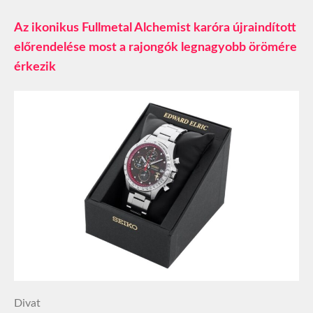
Az ikonikus Fullmetal Alchemist karóra újraindított
előrendelése most a rajongók legnagyobb örömére
érkezik
Divat