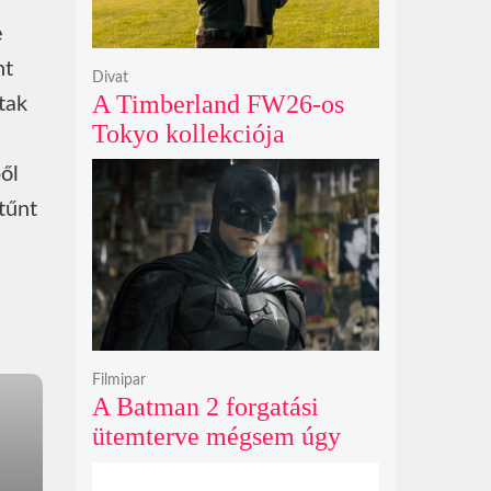
e
nt
Divat
A Timberland FW26-os
tak
Tokyo kollekciója
flanellel, kordbársonnyal
ől
és bőrrel gondolja újra az
tűnt
időtlen örökséget
Filmipar
A Batman 2 forgatási
ütemterve mégsem úgy
alakul, ahogy azt James