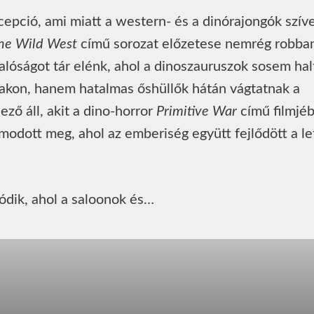
cepció, ami miatt a western- és a dinórajongók szív
the Wild West
című sorozat előzetese nemrég robba
valóságot tár elénk, ahol a dinoszauruszok sosem hal
akon, hanem hatalmas őshüllők hátán vágtatnak a
ző áll, akit a dino-horror
Primitive War
című filmjéb
modott meg, ahol az emberiség együtt fejlődött a le
zódik, ahol a saloonok és…