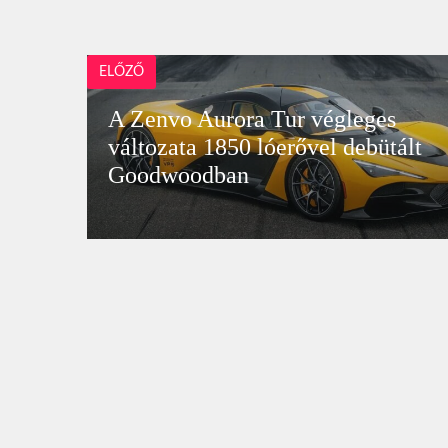
ELŐZŐ
A Zenvo Aurora Tur végleges
változata 1850 lóerővel debütált
Goodwoodban