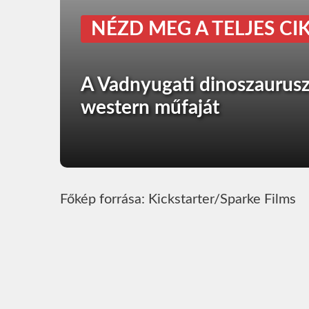
NÉZD MEG A TELJES CIK
A Vadnyugati dinoszaurusz
western műfaját
Főkép forrása: Kickstarter/Sparke Films