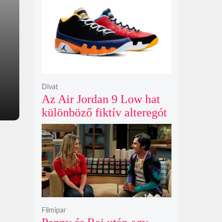
Gunn korábban tervezte
Divat
Az Air Jordan 9 Low hat
különböző fiktív alteregót
gyúr egyetlen őrült
dizájnba
Filmipar