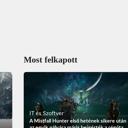
Most felkapott
IT és Szoftver
A Mistfall Hunter első hetének sikere után
az egyik pályára máris beígérték a régóta