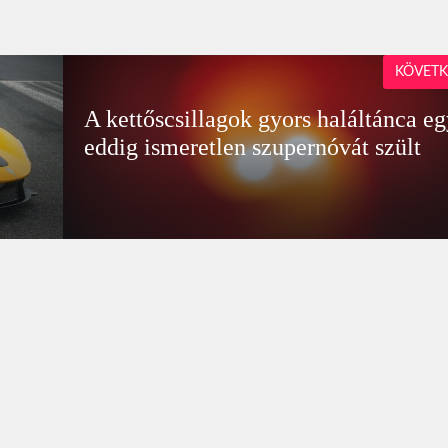
KÖVETK
A kettőscsillagok gyors haláltánca e
eddig ismeretlen szupernóvát szült