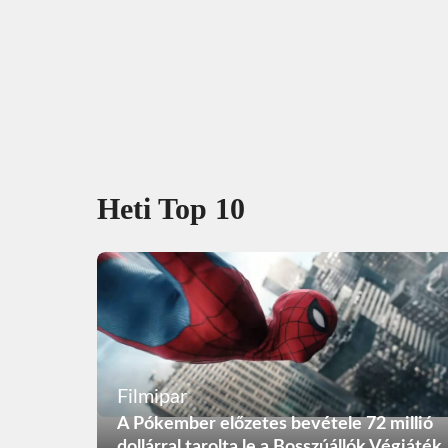
Heti Top 10
Filmipar
A Pókember előzetes bevétele 72 millió
dollárral tarolta le a Bosszúállók Végjáték