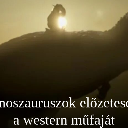
noszauruszok előzetese
a western műfaját