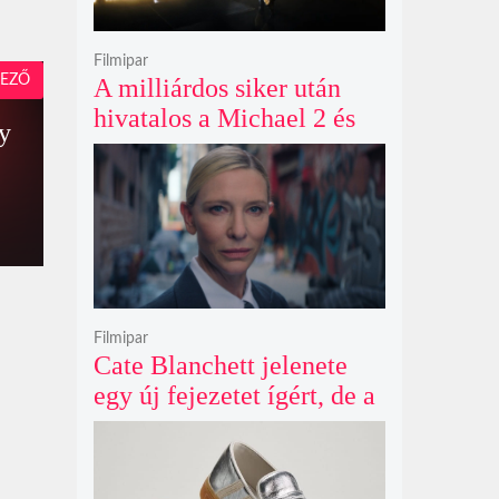
Filmipar
EZŐ
A milliárdos siker után
hivatalos a Michael 2 és
gy
már a bemutató éve is
megvan
Filmipar
Cate Blanchett jelenete
egy új fejezetet ígért, de a
Netflix törölte David
Fincher Squid Game
sorozatát