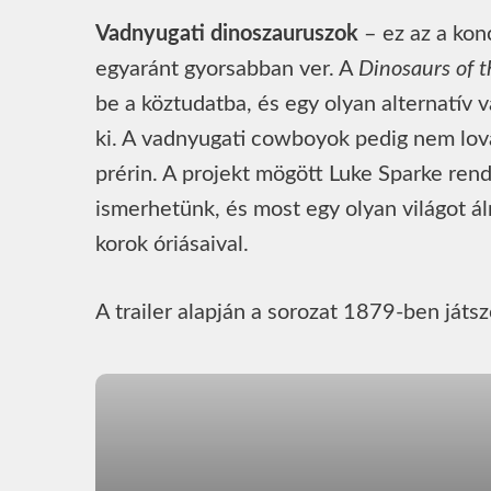
Vadnyugati dinoszauruszok
– ez az a kon
egyaránt gyorsabban ver. A
Dinosaurs of 
be a köztudatba, és egy olyan alternatív 
ki. A vadnyugati cowboyok pedig nem lov
prérin. A projekt mögött Luke Sparke rende
ismerhetünk, és most egy olyan világot ál
korok óriásaival.
A trailer alapján a sorozat 1879-ben játs