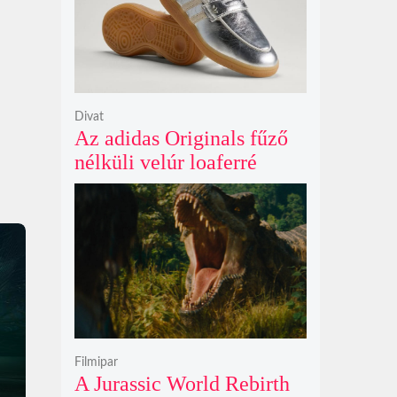
Divat
Az adidas Originals fűző
nélküli velúr loaferré
alakította a legendás
Handball Spezial modellt
Filmipar
A Jurassic World Rebirth