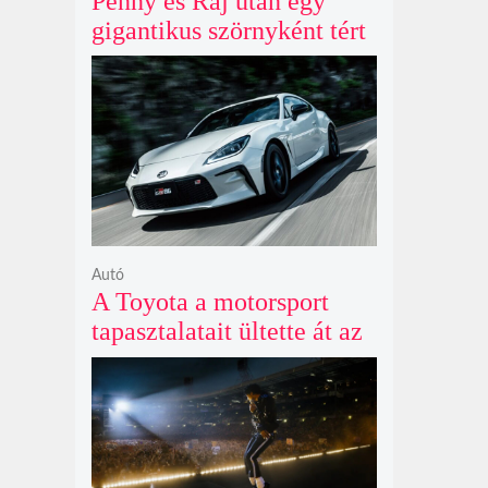
Penny és Raj után egy
gigantikus szörnyként tért
vissza valaki az
Agymenők legújabb spin-
offjában
Autó
A Toyota a motorsport
tapasztalatait ültette át az
új GR86 vezethetőségébe
és biztonságába