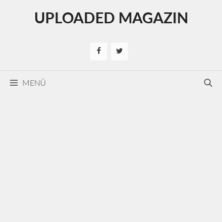
Kilépés
UPLOADED MAGAZIN
a
tartalomba
MENÜ