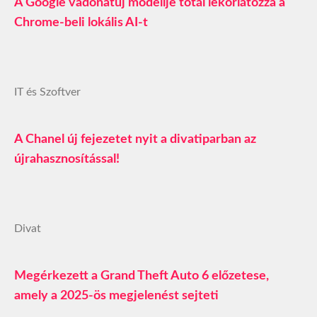
A Google vadonatúj modellje totál lekorlátozza a
Chrome-beli lokális AI-t
IT és Szoftver
A Chanel új fejezetet nyit a divatiparban az
újrahasznosítással!
Divat
Megérkezett a Grand Theft Auto 6 előzetese,
amely a 2025-ös megjelenést sejteti