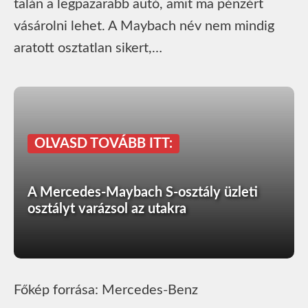
talán a legpazarabb autó, amit ma pénzért
vásárolni lehet. A Maybach név nem mindig
aratott osztatlan sikert,…
OLVASD TOVÁBB ITT:
A Mercedes-Maybach S-osztály üzleti
osztályt varázsol az utakra
Főkép forrása: Mercedes-Benz