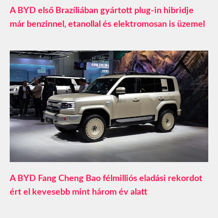
A BYD első Brazíliában gyártott plug-in hibridje
már benzinnel, etanollal és elektromosan is üzemel
A BYD Fang Cheng Bao félmilliós eladási rekordot
ért el kevesebb mint három év alatt