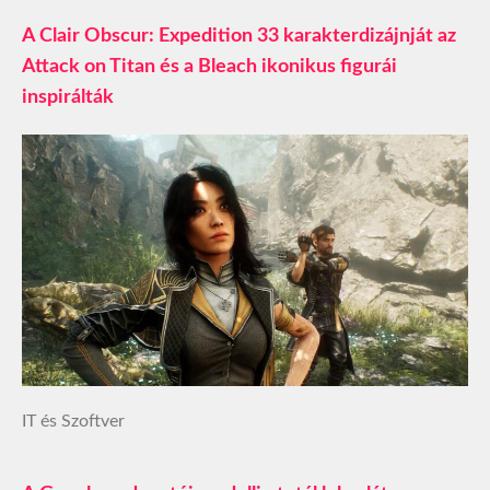
A Clair Obscur: Expedition 33 karakterdizájnját az
Attack on Titan és a Bleach ikonikus figurái
inspirálták
IT és Szoftver