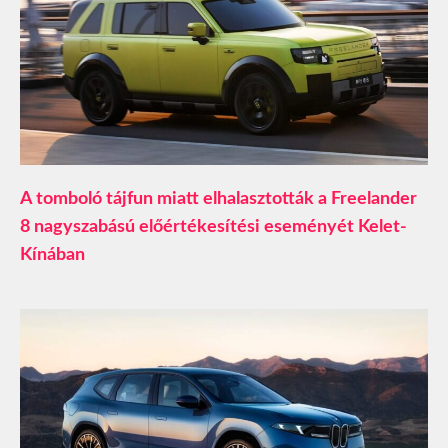
A tomboló tájfun miatt elhalasztották a Freelander
8 nagyszabású előértékesítési eseményét Kelet-
Kínában