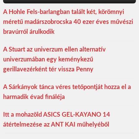
A Hohle Fels-barlangban talált két, körömnyi
méretű madárszobrocska 40 ezer éves művészi
bravúrról árulkodik
A Stuart az univerzum ellen alternatív
univerzumában egy keménykezű
gerillavezérként tér vissza Penny
A Sárkányok tánca véres tetőpontját hozza el a
harmadik évad fináléja
Itt a mohazöld ASICS GEL-KAYANO 14
átértelmezése az ANT KAI műhelyéből