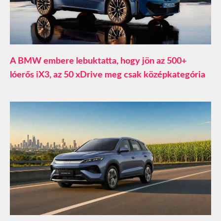
A BMW embere lebuktatta, hogy jön az 500+
lóerős iX3, az 50 xDrive meg csak középkategória