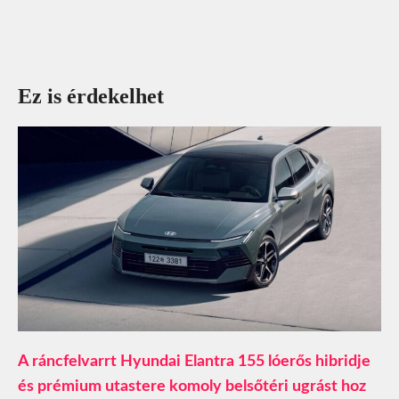
Ez is érdekelhet
A ráncfelvarrt Hyundai Elantra 155 lóerős hibridje
és prémium utastere komoly belsőtéri ugrást hoz