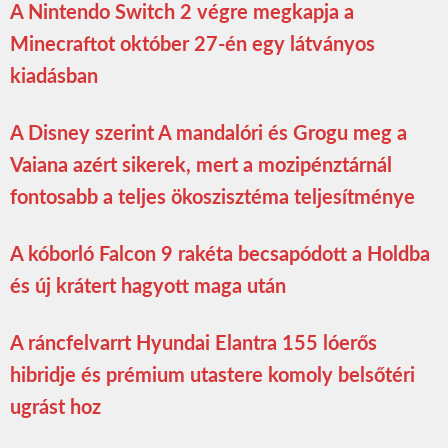
A Nintendo Switch 2 végre megkapja a
Minecraftot október 27-én egy látványos
kiadásban
A Disney szerint A mandalóri és Grogu meg a
Vaiana azért sikerek, mert a mozipénztárnál
fontosabb a teljes ökoszisztéma teljesítménye
A kóborló Falcon 9 rakéta becsapódott a Holdba
és új krátert hagyott maga után
A ráncfelvarrt Hyundai Elantra 155 lóerős
hibridje és prémium utastere komoly belsőtéri
ugrást hoz