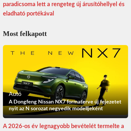
paradicsoma lett a rengeteg új árusítóhellyel és
eladható portékával
Most felkapott
Autó
A Dongfeng Nissan NX7 formaterve új fejezetet
nyit az N sorozat negyedik modelljeként
A 2026-os év legnagyobb bevételét termelte a