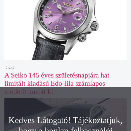
Divat
A Seiko 145 éves születésnapjára hat
limitált kiadású Edo-lila számlapos
modellt hozott ki
Kedves Látogató! Tájékoztatjuk,
hogy a honlap felhasználói