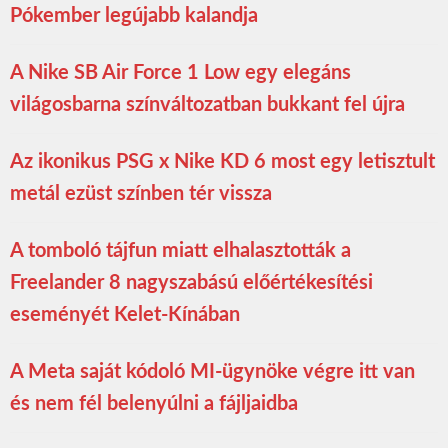
Pókember legújabb kalandja
A Nike SB Air Force 1 Low egy elegáns
világosbarna színváltozatban bukkant fel újra
Az ikonikus PSG x Nike KD 6 most egy letisztult
metál ezüst színben tér vissza
A tomboló tájfun miatt elhalasztották a
Freelander 8 nagyszabású előértékesítési
eseményét Kelet-Kínában
A Meta saját kódoló MI-ügynöke végre itt van
és nem fél belenyúlni a fájljaidba