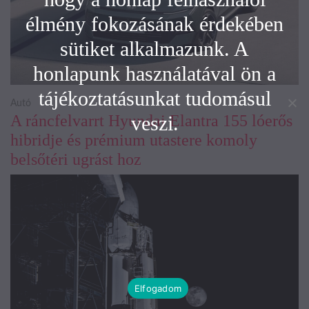
élmény fokozásának érdekében
sütiket alkalmazunk. A
honlapunk használatával ön a
tájékoztatásunkat tudomásul
Autó
A ráncfelvarrt Hyundai Elantra 155 lóerős
veszi.
hibridje és prémium utastere komoly
belsőtéri ugrást hoz
Elfogadom