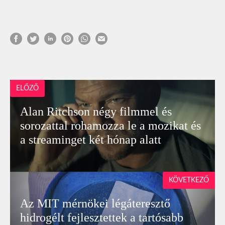
ELŐZŐ
Alan Ritchson négy filmmel és
sorozattal rohamozza le a mozikat és
a streaminget két hónap alatt
KÖVETKEZŐ
Az MIT mérnökei légáteresztő
hidrogélt fejlesztettek a tartósabb