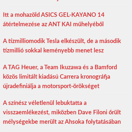
Itt a mohazöld ASICS GEL-KAYANO 14
átértelmezése az ANT KAI műhelyéből
A tízmilliomodik Tesla elkészült, de a második
tízmillió sokkal keményebb menet lesz
A TAG Heuer, a Team Ikuzawa és a Bamford
közös limitált kiadású Carrera kronográfja
újradefiniálja a motorsport-örökséget
A színész véletlenül lebuktatta a
visszaemlékezést, miközben Dave Filoni őrült
mélységekbe merült az Ahsoka folytatásában