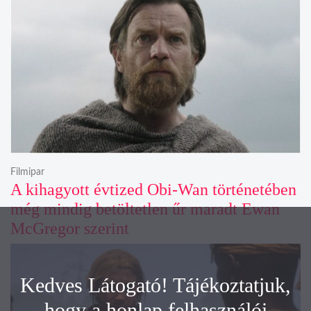
Filmipar
A kihagyott évtized Obi-Wan történetében
még mindig betöltetlen űr maradt Ewan
McGregor szerint
Kedves Látogató! Tájékoztatjuk,
hogy a honlap felhasználói