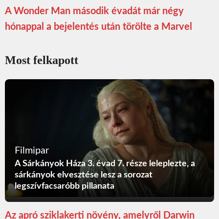
A Wonder Man második évadát már négy
hónappal a bejelentés után törölte a Marvel
Most felkapott
Filmipar
A Sárkányok Háza 3. évad 7. része leleplezte, a
sárkányok elvesztése lesz a sorozat
legszívfacsaróbb pillanata
Az apró sziklakerti növény, amelyről Darwin