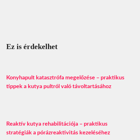
Ez is érdekelhet
Konyhapult katasztrófa megelőzése – praktikus
tippek a kutya pultról való távoltartásához
Reaktív kutya rehabilitációja – praktikus
stratégiák a pórázreaktivitás kezeléséhez