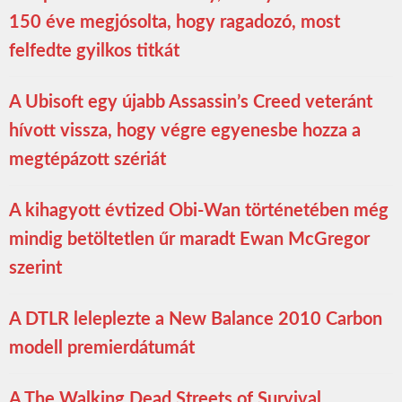
150 éve megjósolta, hogy ragadozó, most
felfedte gyilkos titkát
A Ubisoft egy újabb Assassin’s Creed veteránt
hívott vissza, hogy végre egyenesbe hozza a
megtépázott szériát
A kihagyott évtized Obi-Wan történetében még
mindig betöltetlen űr maradt Ewan McGregor
szerint
A DTLR leleplezte a New Balance 2010 Carbon
modell premierdátumát
A The Walking Dead Streets of Survival