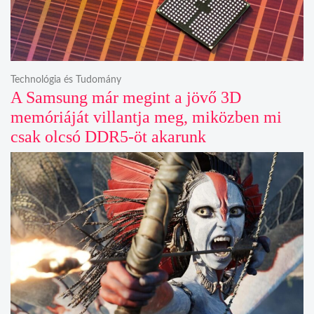
Technológia és Tudomány
A Samsung már megint a jövő 3D
memóriáját villantja meg, miközben mi
csak olcsó DDR5-öt akarunk