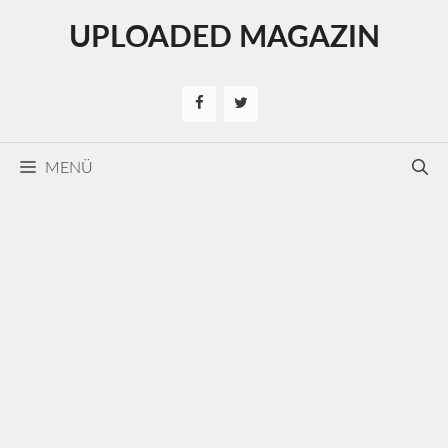
Kilépés
UPLOADED MAGAZIN
a
tartalomba
MENÜ