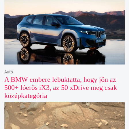
Autó
A BMW embere lebuktatta, hogy jön az
500+ lóerős iX3, az 50 xDrive meg csak
középkategória