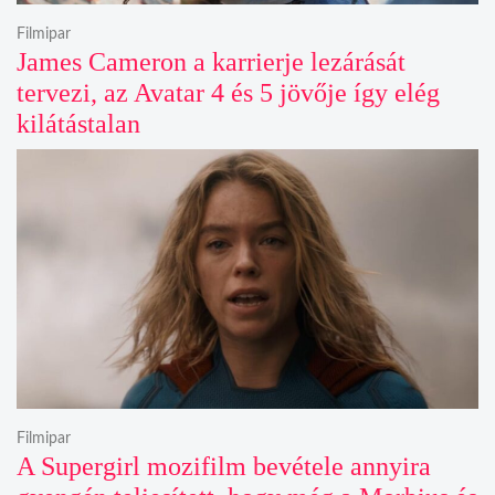
Filmipar
James Cameron a karrierje lezárását
tervezi, az Avatar 4 és 5 jövője így elég
kilátástalan
Filmipar
A Supergirl mozifilm bevétele annyira