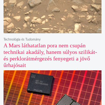
Technológia és Tudomány
A Mars láthatatlan pora nem csupán
technikai akadály, hanem súlyos szilikát-
és perklorátmérgezés fenyegeti a jövő
űrhajósait