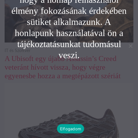
élmény fokozásának érdekében
sütiket alkalmazunk. A
honlapunk használatával ön a
tájékoztatásunkat tudomásul
IT és Szoftver
veszi.
A Ubisoft egy újabb Assassin’s Creed
veteránt hívott vissza, hogy végre
egyenesbe hozza a megtépázott szériát
Elfogadom