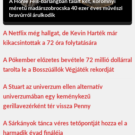
A Hohle Fels-barlangban talált két, körömnyi
méretű madárszobrocska 40 ezer éves művészi
bravúrról árulkodik
A Netflix még hallgat, de Kevin Harték már
kikacsintottak a 72 óra folytatására
A Pókember előzetes bevétele 72 millió dollárral
tarolta le a Bosszúállók Végjáték rekordját
A Stuart az univerzum ellen alternatív
univerzumában egy keménykezű
gerillavezérként tér vissza Penny
A Sárkányok tánca véres tetőpontját hozza el a
harmadik évad fináléja