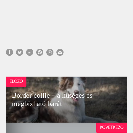
ELŐZŐ
Border collie – a hűséges és
megbízható barát
KÖVETKEZŐ