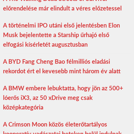
előrendelése már elindult a véres előzetessel
A történelmi IPO utáni első jelentésben Elon
Musk bejelentette a Starship űrhajó első
elfogási kísérletét augusztusban
A BYD Fang Cheng Bao félmilliós eladási
rekordot ért el kevesebb mint három év alatt
A BMW embere lebuktatta, hogy jön az 500+
lóerős iX3, az 50 xDrive meg csak
középkategória
A Crimson Moon közös életerőtartályos