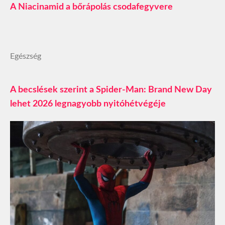
A Niacinamid a bőrápolás csodafegyvere
Egészség
A becslések szerint a Spider-Man: Brand New Day
lehet 2026 legnagyobb nyitóhétvégéje