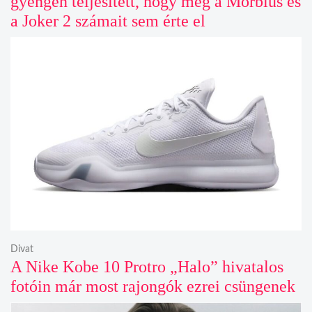
gyengén teljesített, hogy még a Morbius és
a Joker 2 számait sem érte el
Divat
A Nike Kobe 10 Protro „Halo” hivatalos
fotóin már most rajongók ezrei csüngenek