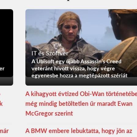
IT és Szoftver
A Ubisoft egy újabb Assassin’s Creed
er
veteránt hívott vissza, hogy végre
egyenesbe hozza a megtépázott szériát
ó
A kihagyott évtized Obi-Wan történetéb
ék
még mindig betöltetlen űr maradt Ewan
McGregor szerint
 már
A BMW embere lebuktatta, hogy jön az