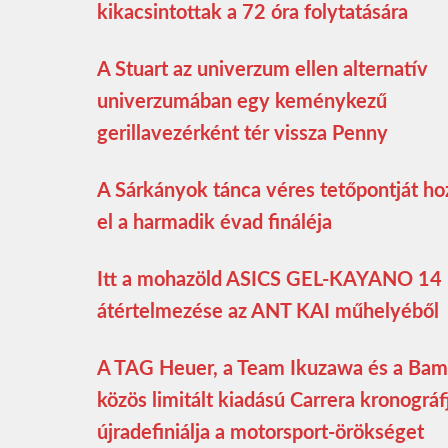
kikacsintottak a 72 óra folytatására
A Stuart az univerzum ellen alternatív
univerzumában egy keménykezű
gerillavezérként tér vissza Penny
A Sárkányok tánca véres tetőpontját ho
el a harmadik évad fináléja
Itt a mohazöld ASICS GEL-KAYANO 14
átértelmezése az ANT KAI műhelyéből
A TAG Heuer, a Team Ikuzawa és a Bam
közös limitált kiadású Carrera kronográf
újradefiniálja a motorsport-örökséget