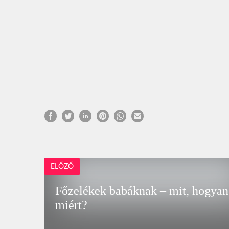
ELŐZŐ
Főzelékek babáknak – mit, hogyan
miért?