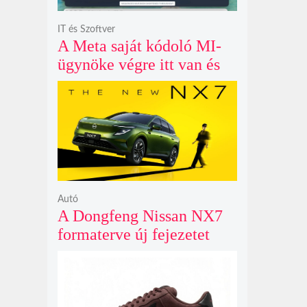
IT és Szoftver
A Meta saját kódoló MI-
ügynöke végre itt van és
nem fél belenyúlni a
fájljaidba
Autó
A Dongfeng Nissan NX7
formaterve új fejezetet
nyit az N sorozat negyedik
modelljeként