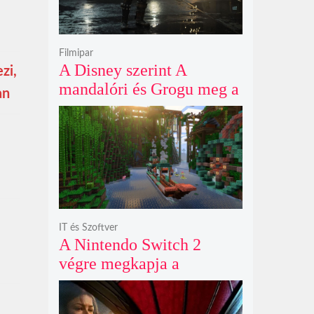
Filmipar
A Disney szerint A
zi,
mandalóri és Grogu meg a
an
Vaiana azért sikerek, mert
a mozipénztárnál
fontosabb a teljes
ökoszisztéma
teljesítménye
IT és Szoftver
A Nintendo Switch 2
végre megkapja a
Minecraftot október 27-én
egy látványos kiadásban