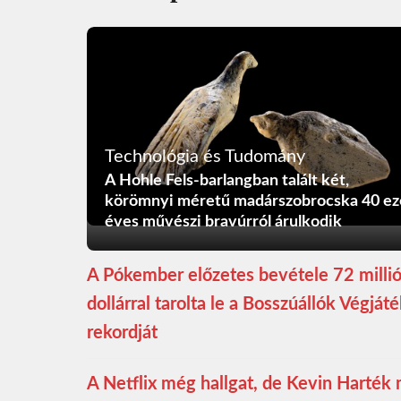
Technológia és Tudomány
A Hohle Fels-barlangban talált két,
körömnyi méretű madárszobrocska 40 ez
éves művészi bravúrról árulkodik
A Pókember előzetes bevétele 72 milli
dollárral tarolta le a Bosszúállók Végját
rekordját
A Netflix még hallgat, de Kevin Harték