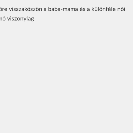
dőre visszaköszön a baba-mama és a különféle női
mő viszonylag