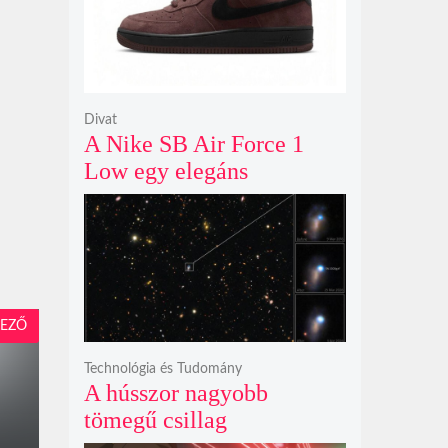
Divat
A Nike SB Air Force 1
Low egy elegáns
világosbarna
színváltozatban bukkant
fel újra
EZŐ
Technológia és Tudomány
A hússzor nagyobb
tömegű csillag
szupernóvájának rejtélyes