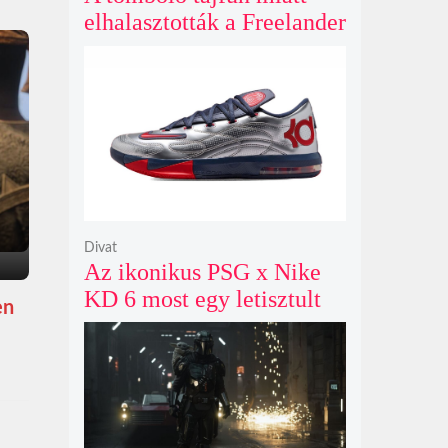
elhalasztották a Freelander
8 nagyszabású
előértékesítési eseményét
Kelet-Kínában
Divat
Az ikonikus PSG x Nike
KD 6 most egy letisztult
en
metál ezüst színben tér
vissza