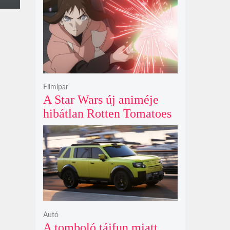
első fényét gamma-kitörés
nélkül kapták lencsevégre
a Föld obszervatóriumai
Filmipar
A Star Wars új animéje
hibátlan Rotten Tomatoes
értékeléssel bizonyítja
nincs szükség a
nagyvászonra
Autó
A tomboló tájfun miatt