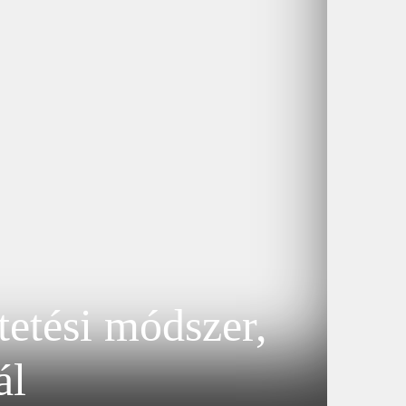
etési módszer,
ál