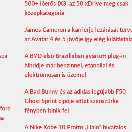
500+ lóerős iX3, az 50 xDrive meg csak
középkategória
James Cameron a karrierje lezárását terve
az Avatar 4 és 5 jövője így elég kilátástal
zza
A BYD első Brazíliában gyártott plug-in
hibridje már benzinnel, etanollal és
elektromosan is üzemel
A Bad Bunny és az adidas legújabb F50
Ghost Sprint cipője sötét szénszürke
ford
fényben tűnik fel
ja
A Nike Kobe 10 Protro „Halo” hivatalos