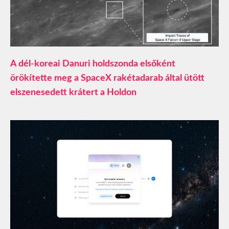
A dél-koreai Danuri holdszonda elsőként
örökítette meg a SpaceX rakétadarab által ütött
elszenesedett krátert a Holdon