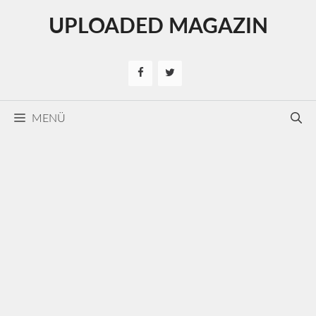
Kilépés
UPLOADED MAGAZIN
a
tartalomba
MENÜ