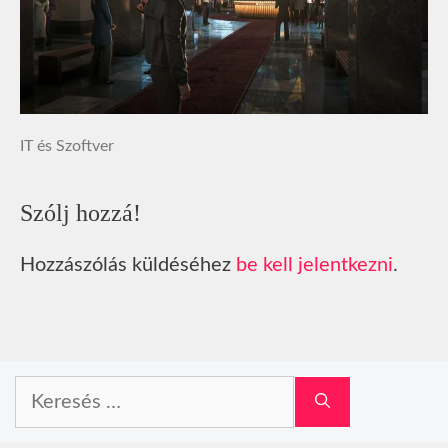
IT és Szoftver
Szólj hozzá!
Hozzászólás küldéséhez
be kell jelentkezni
.
Keresés: