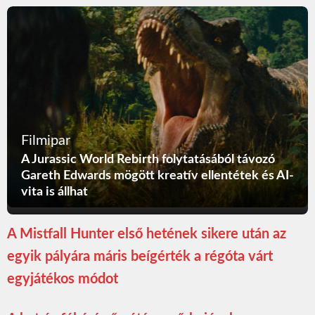
Filmipar
A Jurassic World Rebirth folytatásából távozó
Gareth Edwards mögött kreatív ellentétek és AI-
vita is állhat
A Mistfall Hunter első hetének sikere után az
egyik pályára máris beígérték a régóta várt
egyjátékos módot