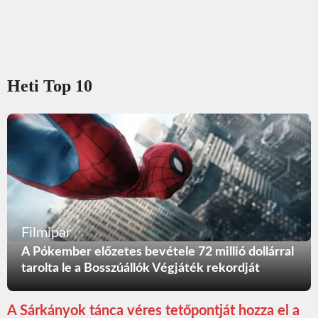
Heti Top 10
Filmipar
A Pókember előzetes bevétele 72 millió dollárral
tarolta le a Bosszúállók Végjáték rekordját
A Sárkányok tánca véres tetőpontját hozza el a