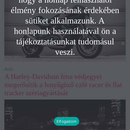
élmény fokozásának érdekében
sütiket alkalmazunk. A
honlapunk használatával ön a
tájékoztatásunkat tudomásul
veszi.
Autó
A Harley-Davidson friss védjegyei
megerősítik a lenyűgöző café racer és flat
tracker szériagyártását
Elfogadom