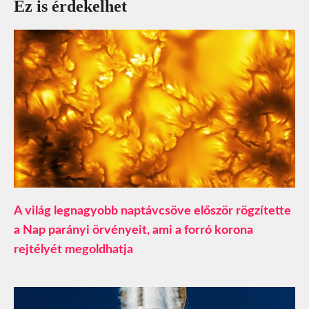
Ez is érdekelhet
A világ legnagyobb naptávcsöve először rögzítette
a Nap parányi örvényeit, ami a forró korona
rejtélyét megoldhatja