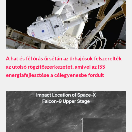
A hat és fél órás űrsétán az űrhajósok felszerelték
az utolsó rögzítőszerkezetet, amivel az ISS
energiafejlesztése a célegyenesbe fordult