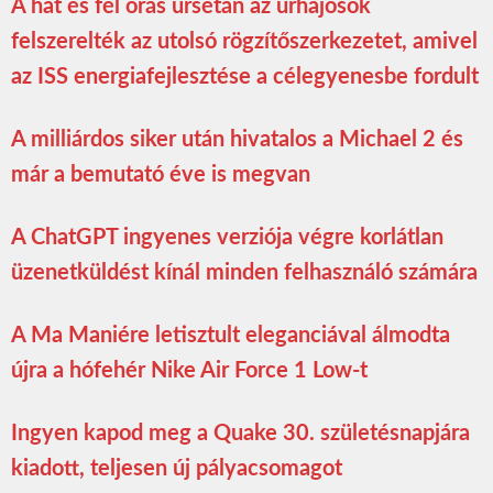
A hat és fél órás űrsétán az űrhajósok
felszerelték az utolsó rögzítőszerkezetet, amivel
az ISS energiafejlesztése a célegyenesbe fordult
A milliárdos siker után hivatalos a Michael 2 és
már a bemutató éve is megvan
A ChatGPT ingyenes verziója végre korlátlan
üzenetküldést kínál minden felhasználó számára
A Ma Maniére letisztult eleganciával álmodta
újra a hófehér Nike Air Force 1 Low-t
Ingyen kapod meg a Quake 30. születésnapjára
kiadott, teljesen új pályacsomagot