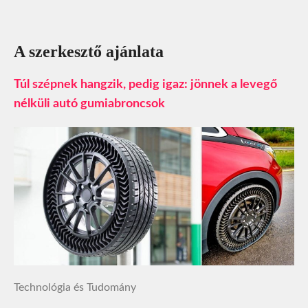
A szerkesztő ajánlata
Túl szépnek hangzik, pedig igaz: jönnek a levegő
nélküli autó gumiabroncsok
Technológia és Tudomány