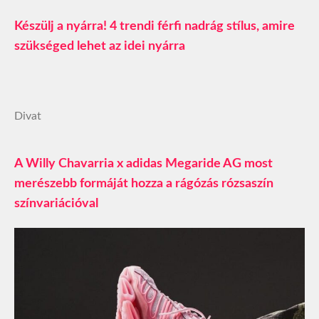
Készülj a nyárra! 4 trendi férfi nadrág stílus, amire
szükséged lehet az idei nyárra
Divat
A Willy Chavarria x adidas Megaride AG most
merészebb formáját hozza a rágózás rózsaszín
színvariációval