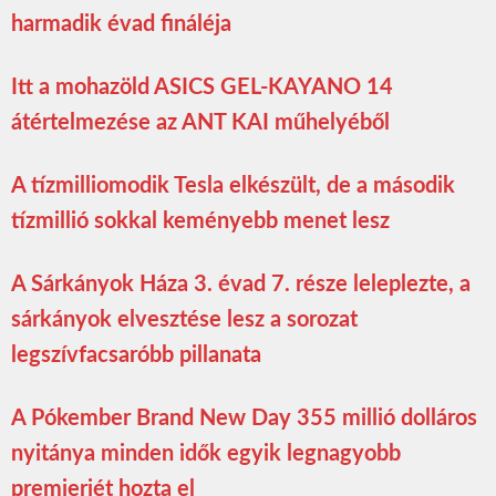
harmadik évad fináléja
Itt a mohazöld ASICS GEL-KAYANO 14
átértelmezése az ANT KAI műhelyéből
A tízmilliomodik Tesla elkészült, de a második
tízmillió sokkal keményebb menet lesz
A Sárkányok Háza 3. évad 7. része leleplezte, a
sárkányok elvesztése lesz a sorozat
legszívfacsaróbb pillanata
A Pókember Brand New Day 355 millió dolláros
nyitánya minden idők egyik legnagyobb
premierjét hozta el