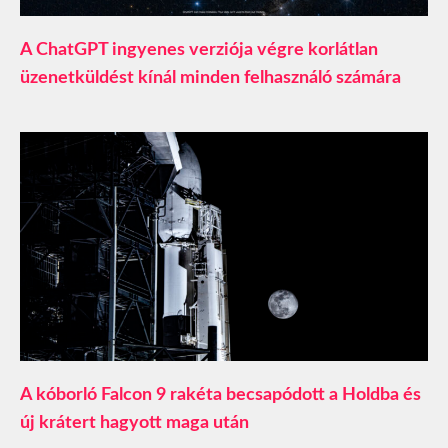
A ChatGPT ingyenes verziója végre korlátlan
üzenetküldést kínál minden felhasználó számára
A kóborló Falcon 9 rakéta becsapódott a Holdba és
új krátert hagyott maga után