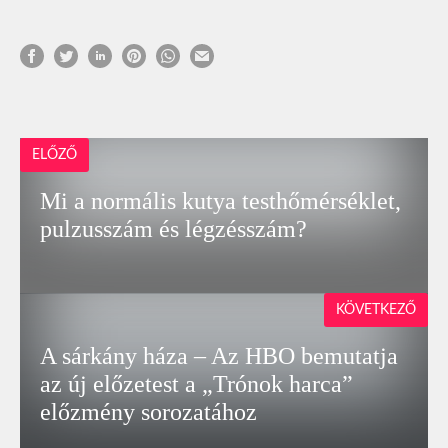
ELŐZŐ
Mi a normális kutya testhőmérséklet,
pulzusszám és légzésszám?
KÖVETKEZŐ
A sárkány háza – Az HBO bemutatja
az új előzetest a „Trónok harca”
előzmény sorozatához