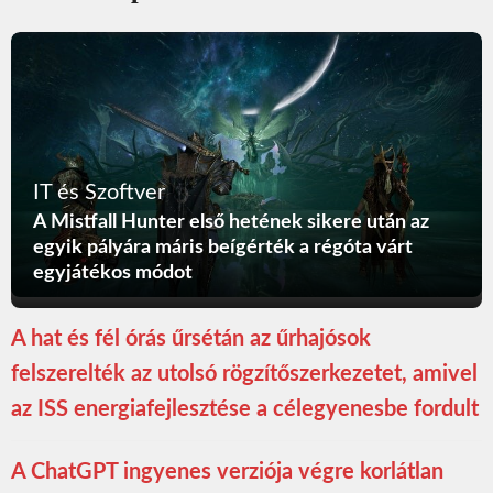
IT és Szoftver
A Mistfall Hunter első hetének sikere után az
egyik pályára máris beígérték a régóta várt
egyjátékos módot
A hat és fél órás űrsétán az űrhajósok
felszerelték az utolsó rögzítőszerkezetet, amivel
az ISS energiafejlesztése a célegyenesbe fordult
A ChatGPT ingyenes verziója végre korlátlan