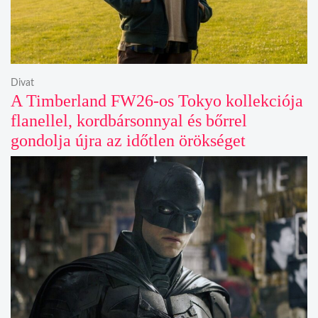
Divat
A Timberland FW26-os Tokyo kollekciója
flanellel, kordbársonnyal és bőrrel
gondolja újra az időtlen örökséget