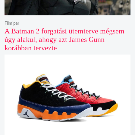
Filmipar
A Batman 2 forgatási ütemterve mégsem
úgy alakul, ahogy azt James Gunn
korábban tervezte