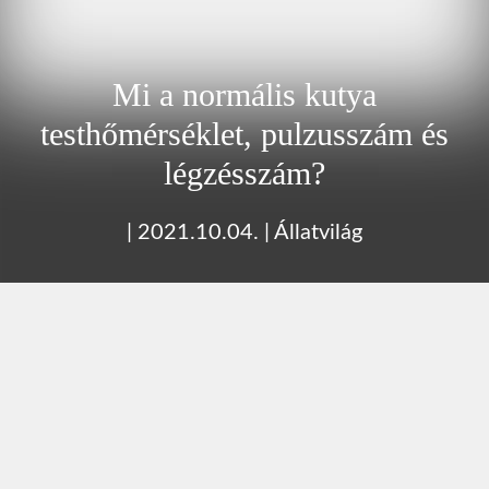
Mi a normális kutya
testhőmérséklet, pulzusszám és
légzésszám?
|
2021.10.04.
|
Állatvilág