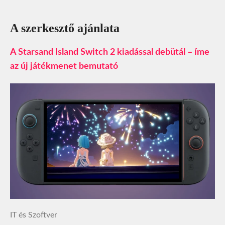
A szerkesztő ajánlata
A Starsand Island Switch 2 kiadással debütál – íme
az új játékmenet bemutató
IT és Szoftver