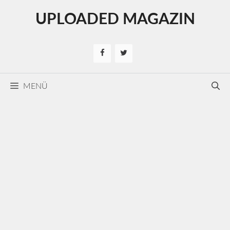
Kilépés
UPLOADED MAGAZIN
a
tartalomba
MENÜ