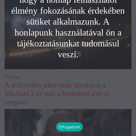
élmény fokozásának érdekében
sütiket alkalmazunk. A
honlapunk használatával ön a
tájékoztatásunkat tudomásul
veszi.
Filmipar
A milliárdos siker után hivatalos a
Michael 2 és már a bemutató éve is
megvan
Elfogadom