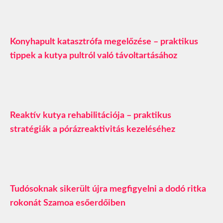
Konyhapult katasztrófa megelőzése – praktikus
tippek a kutya pultról való távoltartásához
Reaktív kutya rehabilitációja – praktikus
stratégiák a pórázreaktivitás kezeléséhez
Tudósoknak sikerült újra megfigyelni a dodó ritka
rokonát Szamoa esőerdőiben