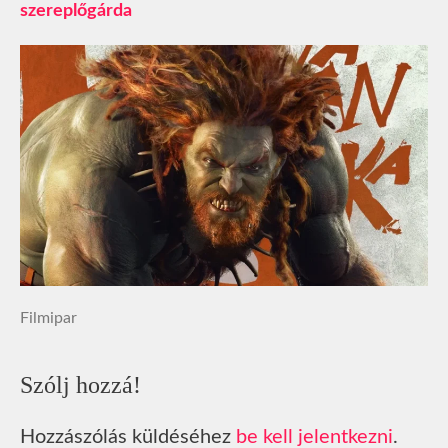
szereplőgárda
Filmipar
Szólj hozzá!
Hozzászólás küldéséhez
be kell jelentkezni
.