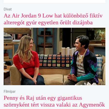
Divat
Az Air Jordan 9 Low hat különböző fiktív
alteregót gyúr egyetlen őrült dizájnba
Filmipar
Penny és Raj után egy gigantikus
szörnyként tért vissza valaki az Agymenők