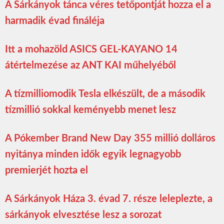
A Sárkányok tánca véres tetőpontját hozza el a
harmadik évad fináléja
Itt a mohazöld ASICS GEL-KAYANO 14
átértelmezése az ANT KAI műhelyéből
A tízmilliomodik Tesla elkészült, de a második
tízmillió sokkal keményebb menet lesz
A Pókember Brand New Day 355 millió dolláros
nyitánya minden idők egyik legnagyobb
premierjét hozta el
A Sárkányok Háza 3. évad 7. része leleplezte, a
sárkányok elvesztése lesz a sorozat