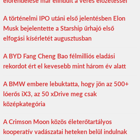
előrendelése már elindult a véres előzetessel
A történelmi IPO utáni első jelentésben Elon
Musk bejelentette a Starship űrhajó első
elfogási kísérletét augusztusban
A BYD Fang Cheng Bao félmilliós eladási
rekordot ért el kevesebb mint három év alatt
A BMW embere lebuktatta, hogy jön az 500+
lóerős iX3, az 50 xDrive meg csak
középkategória
A Crimson Moon közös életerőtartályos
kooperatív vadászatai heteken belül indulnak