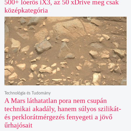
500+ lóerős iX3, az 50 xDrive meg csak
középkategória
Technológia és Tudomány
A Mars láthatatlan pora nem csupán
technikai akadály, hanem súlyos szilikát-
és perklorátmérgezés fenyegeti a jövő
űrhajósait