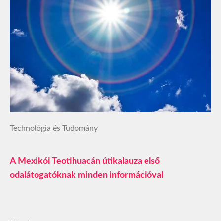
Technológia és Tudomány
A Mexikói Teotihuacán útikalauza első
odalátogatóknak minden információval