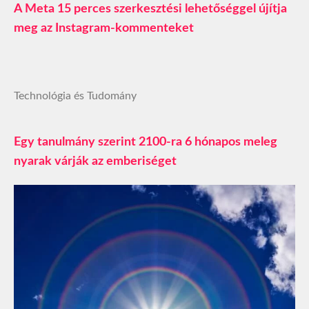
A Meta 15 perces szerkesztési lehetőséggel újítja
meg az Instagram-kommenteket
Technológia és Tudomány
Egy tanulmány szerint 2100-ra 6 hónapos meleg
nyarak várják az emberiséget