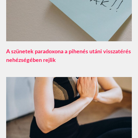
A szünetek paradoxona a pihenés utáni visszatérés
nehézségében rejlik