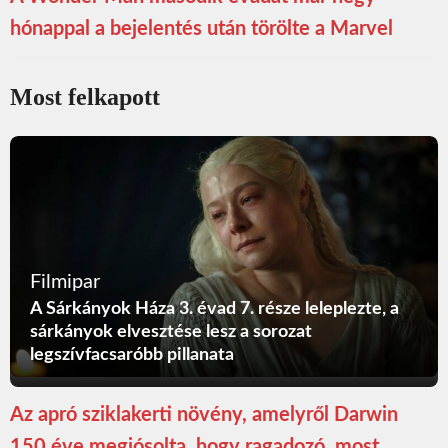
hónappal a bejelentés után törölte a Marvel
Most felkapott
Filmipar
A Sárkányok Háza 3. évad 7. része leleplezte, a
sárkányok elvesztése lesz a sorozat
legszívfacsaróbb pillanata
Az apró sziklakerti növény, amelyről Darwin
150 éve megjósolta, hogy ragadozó, most