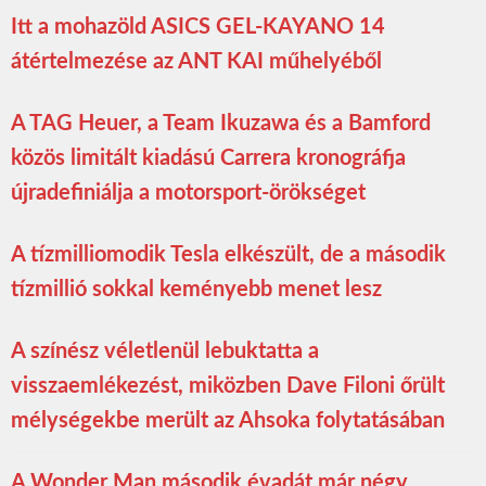
Itt a mohazöld ASICS GEL-KAYANO 14
átértelmezése az ANT KAI műhelyéből
A TAG Heuer, a Team Ikuzawa és a Bamford
közös limitált kiadású Carrera kronográfja
újradefiniálja a motorsport-örökséget
A tízmilliomodik Tesla elkészült, de a második
tízmillió sokkal keményebb menet lesz
A színész véletlenül lebuktatta a
visszaemlékezést, miközben Dave Filoni őrült
mélységekbe merült az Ahsoka folytatásában
A Wonder Man második évadát már négy