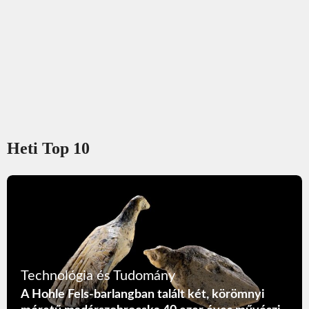
Heti Top 10
Technológia és Tudomány
A Hohle Fels-barlangban talált két, körömnyi