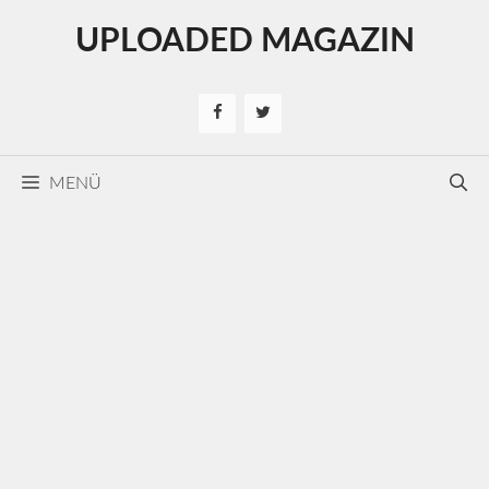
Kilépés
UPLOADED MAGAZIN
a
tartalomba
MENÜ