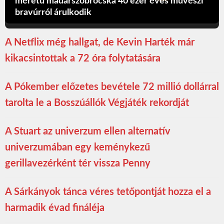
méretű madárszobrocska 40 ezer éves művészi
bravúrról árulkodik
A Netflix még hallgat, de Kevin Harték már
kikacsintottak a 72 óra folytatására
A Pókember előzetes bevétele 72 millió dollárral
tarolta le a Bosszúállók Végjáték rekordját
A Stuart az univerzum ellen alternatív
univerzumában egy keménykezű
gerillavezérként tér vissza Penny
A Sárkányok tánca véres tetőpontját hozza el a
harmadik évad fináléja