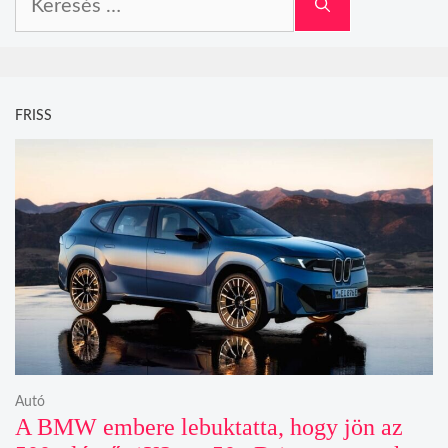
FRISS
Autó
A BMW embere lebuktatta, hogy jön az