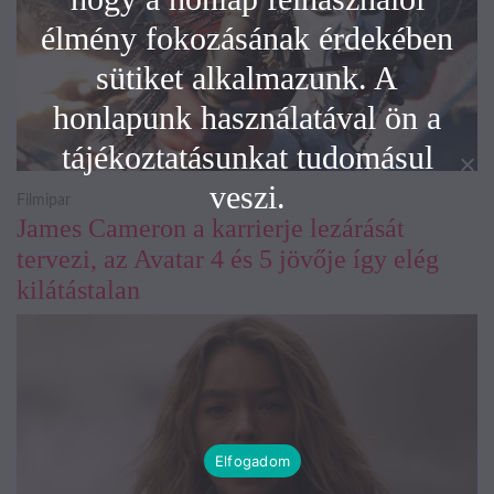
élmény fokozásának érdekében
sütiket alkalmazunk. A
honlapunk használatával ön a
tájékoztatásunkat tudomásul
veszi.
Filmipar
James Cameron a karrierje lezárását
tervezi, az Avatar 4 és 5 jövője így elég
kilátástalan
Elfogadom