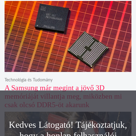
Technológia és Tudomány
A Samsung már megint a jövő 3D
memóriáját villantja meg, miközben mi
csak olcsó DDR5-öt akarunk
Kedves Látogató! Tájékoztatjuk,
hogy a honlap felhasználói