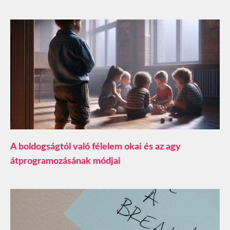
A boldogságtól való félelem okai és az agy
átprogramozásának módjai