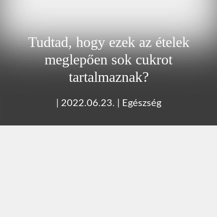
Tudtad, hogy ezek az ételek
meglepően sok cukrot
tartalmaznak?
|
2022.06.23.
|
Egészség