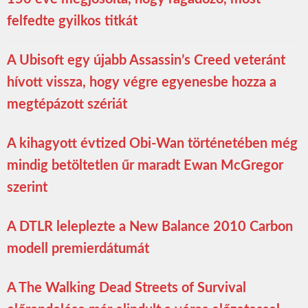
felfedte gyilkos titkát
A Ubisoft egy újabb Assassin’s Creed veteránt
hívott vissza, hogy végre egyenesbe hozza a
megtépázott szériát
A kihagyott évtized Obi-Wan történetében még
mindig betöltetlen űr maradt Ewan McGregor
szerint
A DTLR leleplezte a New Balance 2010 Carbon
modell premierdátumát
A The Walking Dead Streets of Survival