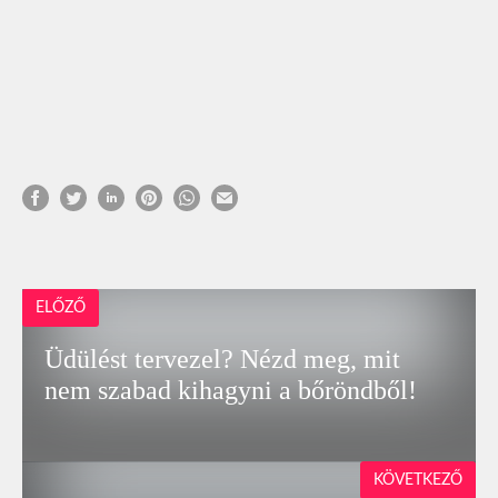
ELŐZŐ
Üdülést tervezel? Nézd meg, mit
nem szabad kihagyni a bőröndből!
KÖVETKEZŐ