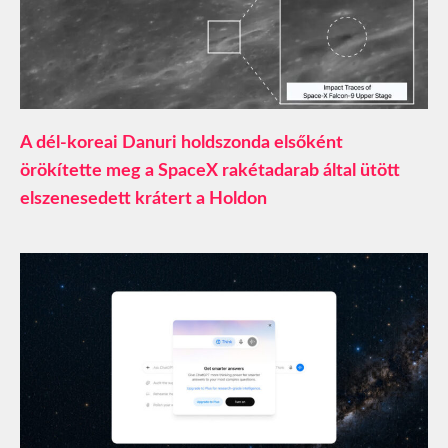
A dél-koreai Danuri holdszonda elsőként
örökítette meg a SpaceX rakétadarab által ütött
elszenesedett krátert a Holdon