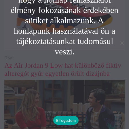
élmény fokozásának érdekében
sütiket alkalmazunk. A
honlapunk használatával ön a
tájékoztatásunkat tudomásul
veszi.
Divat
Az Air Jordan 9 Low hat különböző fiktív
alteregót gyúr egyetlen őrült dizájnba
Elfogadom