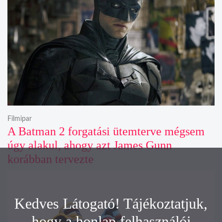
Filmipar
A Batman 2 forgatási ütemterve mégsem
úgy alakul, ahogy azt James Gunn
korábban tervezte
Kedves Látogató! Tájékoztatjuk,
hogy a honlap felhasználói