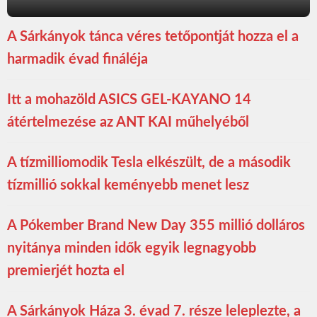
A Sárkányok tánca véres tetőpontját hozza el a
harmadik évad fináléja
Itt a mohazöld ASICS GEL-KAYANO 14
átértelmezése az ANT KAI műhelyéből
A tízmilliomodik Tesla elkészült, de a második
tízmillió sokkal keményebb menet lesz
A Pókember Brand New Day 355 millió dolláros
nyitánya minden idők egyik legnagyobb
premierjét hozta el
A Sárkányok Háza 3. évad 7. része leleplezte, a