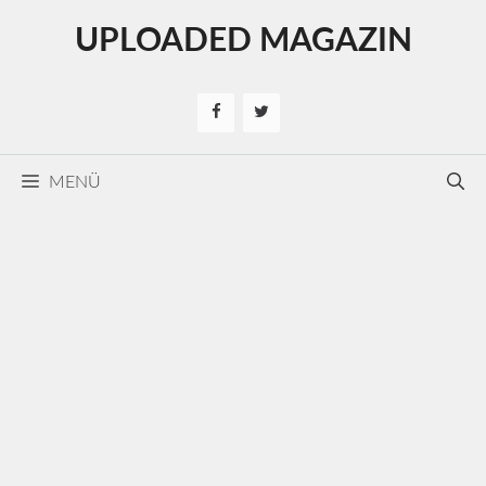
Kilépés
UPLOADED MAGAZIN
a
tartalomba
MENÜ