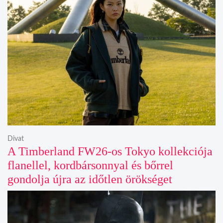
Divat
A Timberland FW26-os Tokyo kollekciója
flanellel, kordbársonnyal és bőrrel
gondolja újra az időtlen örökséget