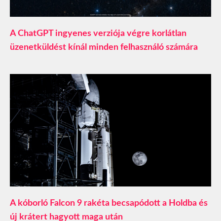
A ChatGPT ingyenes verziója végre korlátlan
üzenetküldést kínál minden felhasználó számára
A kóborló Falcon 9 rakéta becsapódott a Holdba és
új krátert hagyott maga után