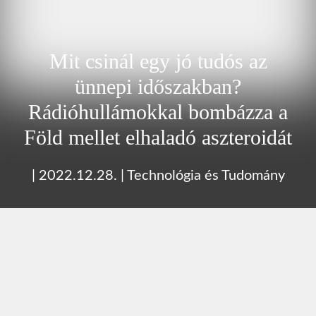
Mit csinál egy jó tudós az
ünnepi időszakban?
Rádióhullámokkal bombázza a
Föld mellet elhaladó aszteroidát
|
2022.12.28.
|
Technológia és Tudomány