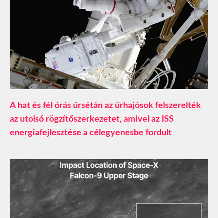
A hat és fél órás űrsétán az űrhajósok felszerelték
az utolsó rögzítőszerkezetet, amivel az ISS
energiafejlesztése a célegyenesbe fordult