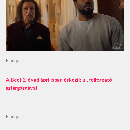
Filmipar
A Beef 2. évad áprilisban érkezik új, felforgató
sztárgárdával
Filmipar