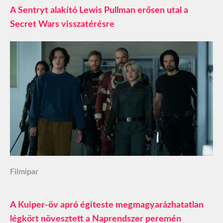
A Sentryt alakító Lewis Pullman erősen utal a
Secret Wars visszatérésre
Filmipar
A Kuiper-öv apró égiteste megmagyarázhatatlan
légkört növesztett a Naprendszer peremén