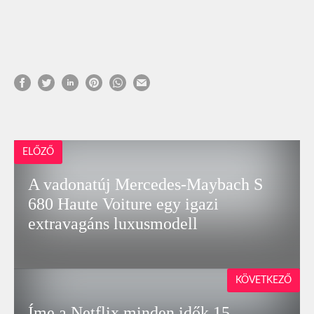
ELŐZŐ
A vadonatúj Mercedes-Maybach S
680 Haute Voiture egy igazi
extravagáns luxusmodell
KÖVETKEZŐ
Íme a Netflix minden idők 15