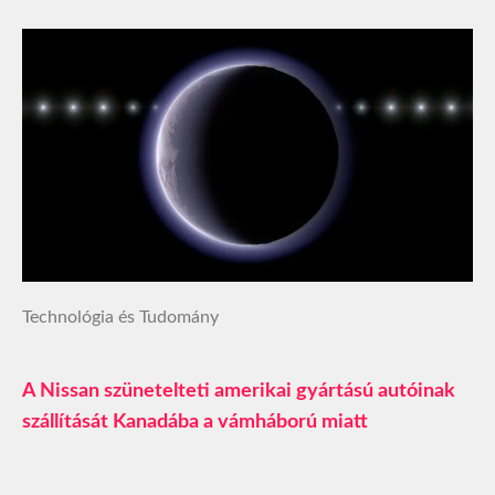
Technológia és Tudomány
A Nissan szünetelteti amerikai gyártású autóinak
szállítását Kanadába a vámháború miatt