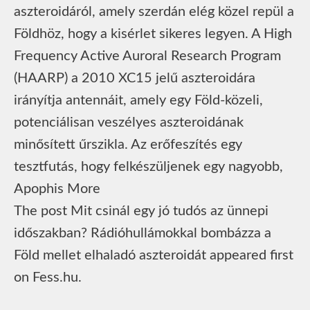
aszteroidáról, amely szerdán elég közel repül a
Földhöz, hogy a kisérlet sikeres legyen. A High
Frequency Active Auroral Research Program
(HAARP) a 2010 XC15 jelű aszteroidára
irányítja antennáit, amely egy Föld-közeli,
potenciálisan veszélyes aszteroidának
minősített űrszikla. Az erőfeszítés egy
tesztfutás, hogy felkészüljenek egy nagyobb,
Apophis More
The post Mit csinál egy jó tudós az ünnepi
időszakban? Rádióhullámokkal bombázza a
Föld mellet elhaladó aszteroidát appeared first
on Fess.hu.