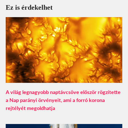
Ez is érdekelhet
A világ legnagyobb naptávcsöve először rögzítette
a Nap parányi örvényeit, ami a forró korona
rejtélyét megoldhatja