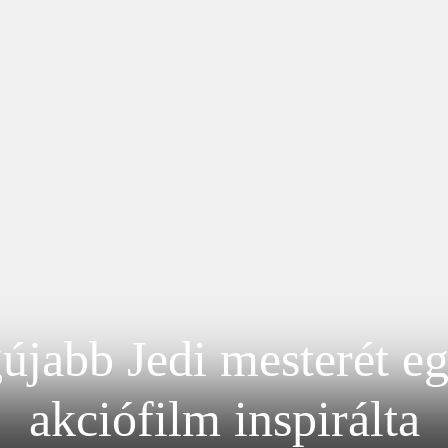
gújabb Jedi mesterét e
akciófilm inspirálta