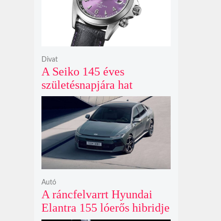
Divat
A Seiko 145 éves
születésnapjára hat
limitált kiadású Edo-lila
számlapos modellt hozott
ki
Autó
A ráncfelvarrt Hyundai
Elantra 155 lóerős hibridje