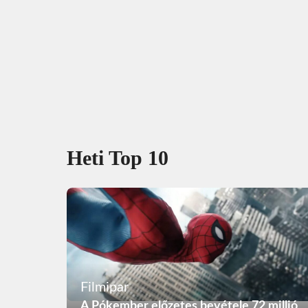
Heti Top 10
Filmipar
A Pókember előzetes bevétele 72 millió