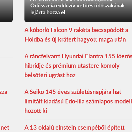
Odüsszeia exkluzív vetítési időszakának
lejárta hozza el
A kóborló Falcon 9 rakéta becsapódott a
Holdba és új krátert hagyott maga után
A ráncfelvarrt Hyundai Elantra 155 lóerő
hibridje és prémium utastere komoly
belsőtéri ugrást hoz
zza
A Seiko 145 éves születésnapjára hat
limitált kiadású Edo-lila számlapos modell
hozott ki
enet
A 13 oldalú einstein csempéből épített