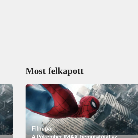
Most felkapott
Filmipar
A Pókember IMAX-bemutatóját az