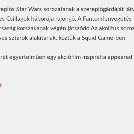
replős Star Wars sorozatának a szereplőgárdáját lát
zes Csillagok háborúja rajongó. A Fantomfenyegetés
saság korszakának végén játszódó Az akolitus soro
ves sztárok alakítanak, köztük a Squid Game-ben
ét egyértelműen egy akciófilm inspirálta appeared f
e