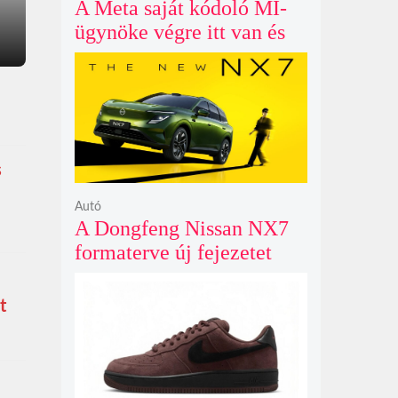
A Meta saját kódoló MI-
ügynöke végre itt van és
nem fél belenyúlni a
fájljaidba
s
Autó
A Dongfeng Nissan NX7
formaterve új fejezetet
nyit az N sorozat negyedik
modelljeként
t