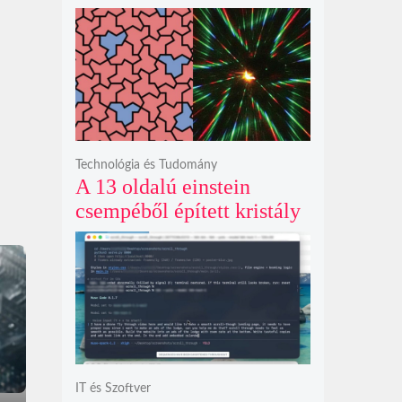
exkluzív vetítési
időszakának lejárta hozza
el
Technológia és Tudomány
A 13 oldalú einstein
csempéből épített kristály
példátlanul forgó
csillagmintát vetít a fény
polarizációjától függően
IT és Szoftver