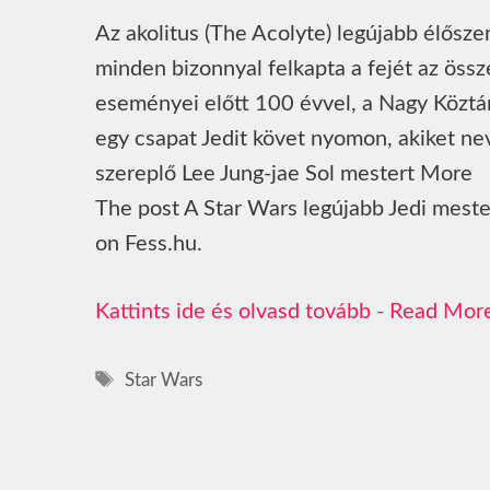
Az akolitus (The Acolyte) legújabb élősze
minden bizonnyal felkapta a fejét az öss
eseményei előtt 100 évvel, a Nagy Köztár
egy csapat Jedit követ nyomon, akiket ne
szereplő Lee Jung-jae Sol mestert More
The post A Star Wars legújabb Jedi mester
on Fess.hu.
Read Mor
Címkék
Star Wars