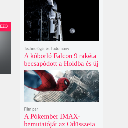
és prémium utastere
komoly belsőtéri ugrást
hoz
EZŐ
Technológia és Tudomány
A kóborló Falcon 9 rakéta
becsapódott a Holdba és új
krátert hagyott maga után
Filmipar
A Pókember IMAX-
bemutatóját az Odüsszeia