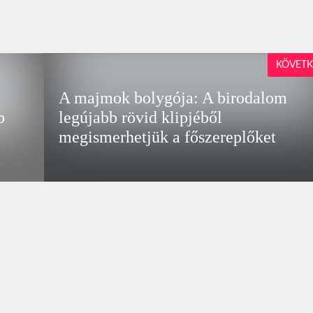
KÖVETK
A majmok bolygója: A birodalom
b
legújabb rövid klipjéből
megismerhetjük a főszereplőket