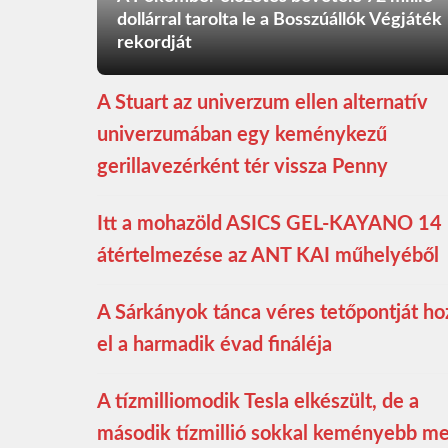
dollárral tarolta le a Bosszúállók Végjáték
rekordját
A Stuart az univerzum ellen alternatív
univerzumában egy keménykezű
gerillavezérként tér vissza Penny
Itt a mohazöld ASICS GEL-KAYANO 14
átértelmezése az ANT KAI műhelyéből
A Sárkányok tánca véres tetőpontját ho
el a harmadik évad fináléja
A tízmilliomodik Tesla elkészült, de a
második tízmillió sokkal keményebb m