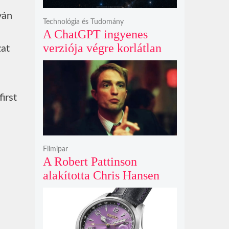
ván
Technológia és Tudomány
A ChatGPT ingyenes
verziója végre korlátlan
zat
üzenetküldést kínál
minden felhasználó
számára
irst
Filmipar
A Robert Pattinson
alakította Chris Hansen
sötét vadászatra indul a
Primetime előzetesében