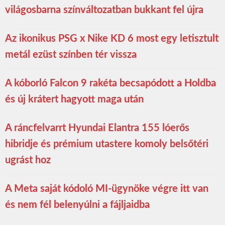
világosbarna színváltozatban bukkant fel újra
Az ikonikus PSG x Nike KD 6 most egy letisztult
metál ezüst színben tér vissza
A kóborló Falcon 9 rakéta becsapódott a Holdba
és új krátert hagyott maga után
A ráncfelvarrt Hyundai Elantra 155 lóerős
hibridje és prémium utastere komoly belsőtéri
ugrást hoz
A Meta saját kódoló MI-ügynöke végre itt van
és nem fél belenyúlni a fájljaidba