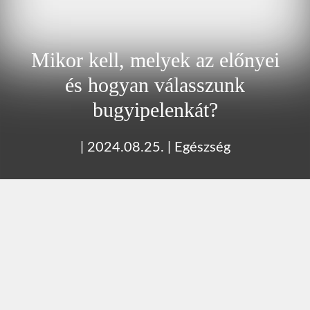
Mikor kell, melyek az előnyei
és hogyan válasszunk
bugyipelenkát?
|
2024.08.25.
|
Egészség