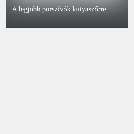
A legjobb porszívók kutyaszőrre