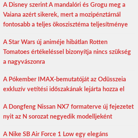
A Disney szerint A mandalóri és Grogu meg a
Vaiana azért sikerek, mert a mozipénztárnál
fontosabb a teljes ökoszisztéma teljesítménye
A Star Wars új animéje hibátlan Rotten
Tomatoes értékeléssel bizonyítja nincs szükség
a nagyvászonra
A Pókember IMAX-bemutatóját az Odüsszeia
exkluzív vetítési időszakának lejárta hozza el
A Dongfeng Nissan NX7 formaterve új fejezetet
nyit az N sorozat negyedik modelljeként
A Nike SB Air Force 1 Low egy elegáns