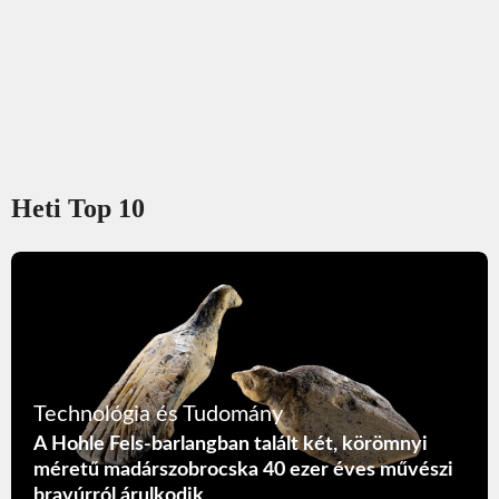
Heti Top 10
Technológia és Tudomány
A Hohle Fels-barlangban talált két, körömnyi
méretű madárszobrocska 40 ezer éves művészi
bravúrról árulkodik