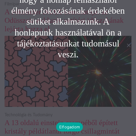
Filmipar
élmény fokozásának érdekében
A Pókember IMAX-bemutatóját az
sütiket alkalmazunk. A
Odüsszeia exkluzív vetítési időszakának
lejárta hozza el
honlapunk használatával ön a
tájékoztatásunkat tudomásul
veszi.
Technológia és Tudomány
A 13 oldalú einstein csempéből épített
Elfogadom
kristály példátlanul forgó csillagmintát