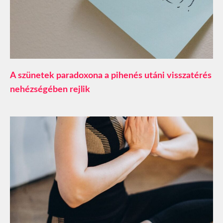
A szünetek paradoxona a pihenés utáni visszatérés
nehézségében rejlik