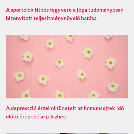
A sportolók titkos fegyvere a jóga tudományosan
bizonyított teljesítménynövelő hatása
A depresszió érzelmi tüneteit az immunsejtek idő
előtti öregedése jelezheti