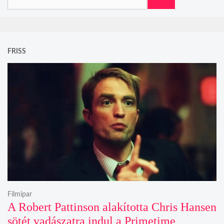
FRISS
Filmipar
A Robert Pattinson alakította Chris Hansen
sötét vadászatra indul a Primetime