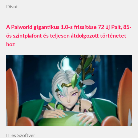
Divat
A Palworld gigantikus 1.0-s frissítése 72 új Palt, 85-
ös szintplafont és teljesen átdolgozott történetet
hoz
IT és Szoftver