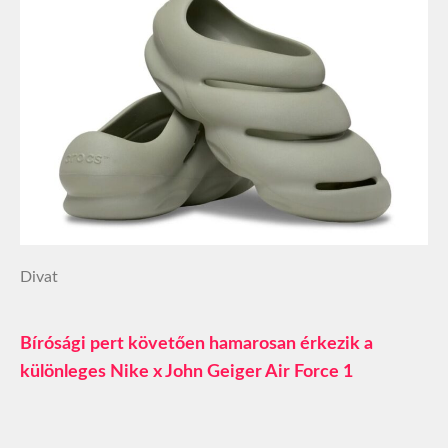
Divat
Bírósági pert követően hamarosan érkezik a
különleges Nike x John Geiger Air Force 1