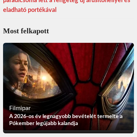
paradicsoma lett a rengeteg új árusítóhellyel és
eladható portékával
Most felkapott
Filmipar
A 2026-os év legnagyobb bevételét termelte a
Pókember legújabb kalandja