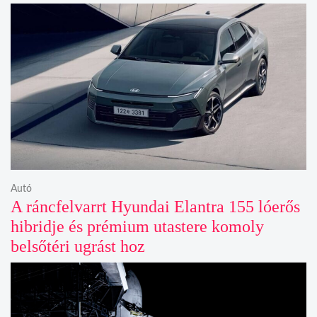
Autó
A ráncfelvarrt Hyundai Elantra 155 lóerős
hibridje és prémium utastere komoly
belsőtéri ugrást hoz