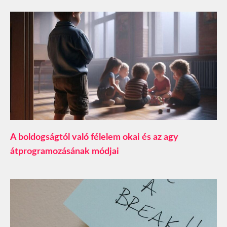
A boldogságtól való félelem okai és az agy
átprogramozásának módjai