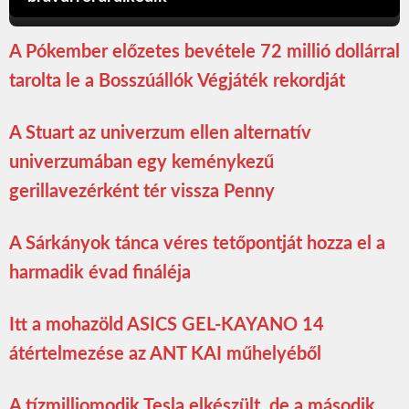
A Pókember előzetes bevétele 72 millió dollárral
tarolta le a Bosszúállók Végjáték rekordját
A Stuart az univerzum ellen alternatív
univerzumában egy keménykezű
gerillavezérként tér vissza Penny
A Sárkányok tánca véres tetőpontját hozza el a
harmadik évad fináléja
Itt a mohazöld ASICS GEL-KAYANO 14
átértelmezése az ANT KAI műhelyéből
A tízmilliomodik Tesla elkészült, de a második