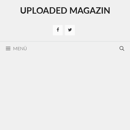
Kilépés
UPLOADED MAGAZIN
a
tartalomba
MENÜ