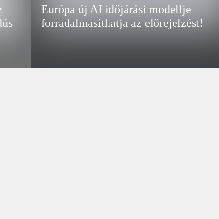
z
Európa új AI időjárási modellje
dús
forradalmasíthatja az előrejelzést!