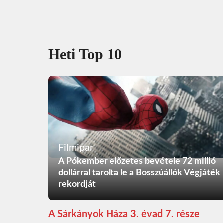
Heti Top 10
Filmipar
A Pókember előzetes bevétele 72 millió
dollárral tarolta le a Bosszúállók Végjáték
rekordját
A Sárkányok Háza 3. évad 7. része