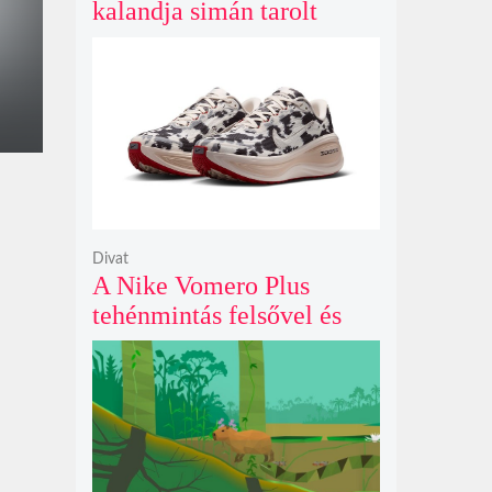
kalandja simán tarolt
pénteken és 43 millió
dollárt kaszált eddig a
második hétvégéjén
Divat
A Nike Vomero Plus
tehénmintás felsővel és
vitorlavászon póniló
Swoosh-sal legelészik a
reflektorfényben