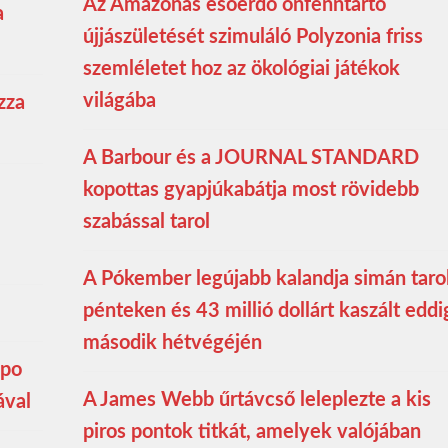
Az Amazonas esőerdő önfenntartó
a
újjászületését szimuláló Polyzonia friss
szemléletet hoz az ökológiai játékok
világába
zza
A Barbour és a JOURNAL STANDARD
kopottas gyapjúkabátja most rövidebb
szabással tarol
A Pókember legújabb kalandja simán taro
pénteken és 43 millió dollárt kaszált eddi
második hétvégéjén
mpo
A James Webb űrtávcső leleplezte a kis
ával
piros pontok titkát, amelyek valójában