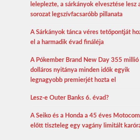
leleplezte, a sárkányok elvesztése lesz 
sorozat legszívfacsaróbb pillanata
A Sárkányok tánca véres tetőpontját ho
el a harmadik évad fináléja
A Pókember Brand New Day 355 millió
dolláros nyitánya minden idők egyik
legnagyobb premierjét hozta el
Lesz-e Outer Banks 6. évad?
A Seiko és a Honda a 45 éves Motoco
előtt tiszteleg egy vagány limitált karór