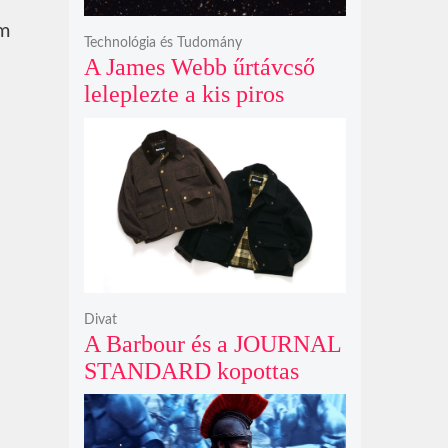
em
Technológia és Tudomány
A James Webb űrtávcső
leleplezte a kis piros
pontok titkát, amelyek
valójában fényes
galaxismagok óriási
távolságban
Divat
A Barbour és a JOURNAL
STANDARD kopottas
gyapjúkabátja most
rövidebb szabással tarol