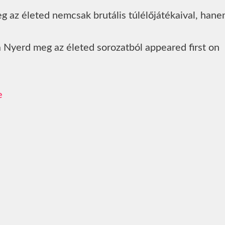
eg az életed nemcsak brutális túlélőjátékaival, han
 Nyerd meg az életed sorozatból appeared first on
e