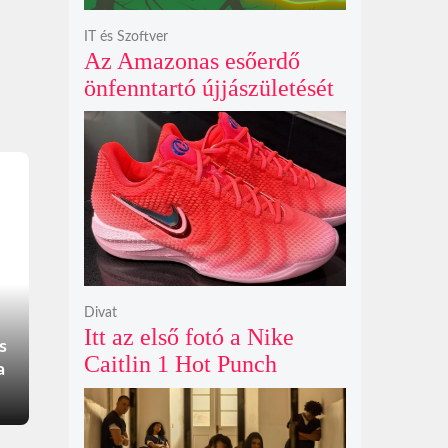
IT és Szoftver
Az Amazonas esőerdő
önfenntartó újjászületését
szimuláló Polyzonia friss
szemléletet hoz az
ökológiai játékok világába
Divat
Itt az első fotó a Nike
s
Caitlin 1 Hot Punch
a
cipőjéről brutálisan ütős
színben