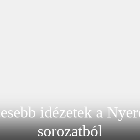
esebb idézetek a Nyer
sorozatból