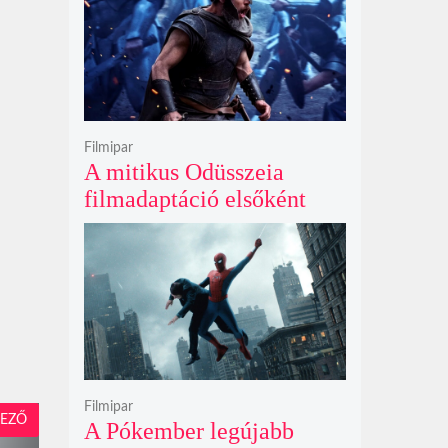
Filmipar
A mitikus Odüsszeia
filmadaptáció elsőként
lépte át a bűvös
egymilliárd dolláros
álomhatárt a globális
mozipénztáraknál
Filmipar
EZŐ
A Pókember legújabb