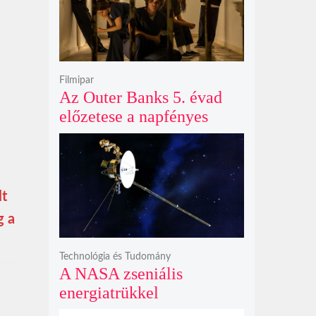
Filmipar
Az Outer Banks 5. évad
előzetese a napfényes
kalandok helyett
kíméletlen
bosszúhadjáratot ígér
lt
g a
Technológia és Tudomány
A NASA zseniális
energiatrükkel
hosszabbította meg a 48