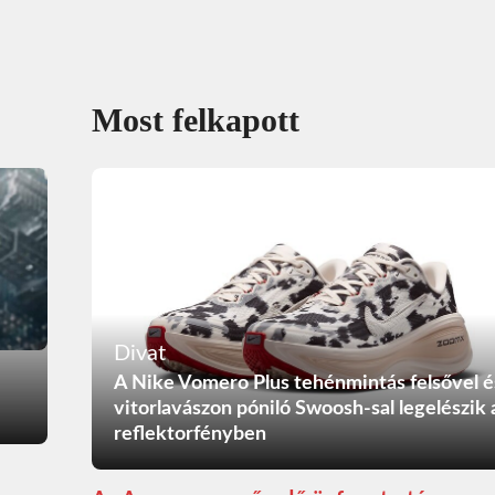
Most felkapott
Divat
A Nike Vomero Plus tehénmintás felsővel é
vitorlavászon póniló Swoosh-sal legelészik 
reflektorfényben