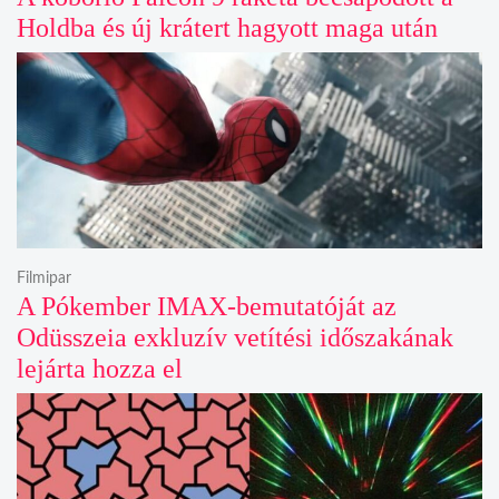
Holdba és új krátert hagyott maga után
Filmipar
A Pókember IMAX-bemutatóját az
Odüsszeia exkluzív vetítési időszakának
lejárta hozza el