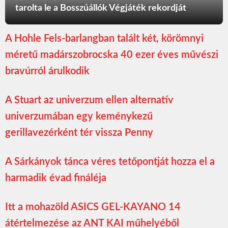
tarolta le a Bosszúállók Végjáték rekordját
A Hohle Fels-barlangban talált két, körömnyi
méretű madárszobrocska 40 ezer éves művészi
bravúrról árulkodik
A Stuart az univerzum ellen alternatív
univerzumában egy keménykezű
gerillavezérként tér vissza Penny
A Sárkányok tánca véres tetőpontját hozza el a
harmadik évad fináléja
Itt a mohazöld ASICS GEL-KAYANO 14
átértelmezése az ANT KAI műhelyéből