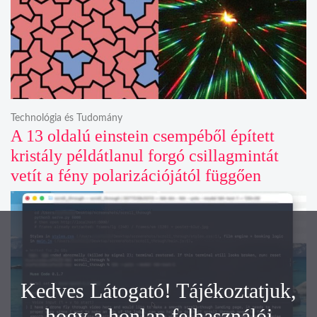
Technológia és Tudomány
A 13 oldalú einstein csempéből épített
kristály példátlanul forgó csillagmintát
vetít a fény polarizációjától függően
Kedves Látogató! Tájékoztatjuk,
hogy a honlap felhasználói