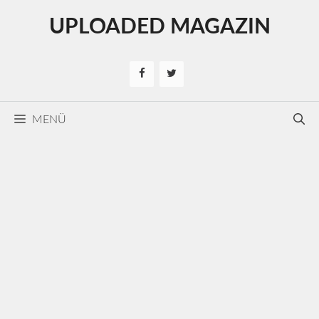
Kilépés
UPLOADED MAGAZIN
a
tartalomba
MENÜ