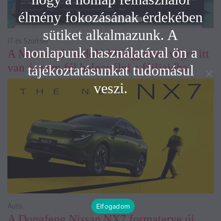
élmény fokozásának érdekében
sütiket alkalmazunk. A
IT és Szoftver
honlapunk használatával ön a
A Meta saját kódoló MI-ügynöke végre itt
van és nem fél belenyúlni a fájljaidba
tájékoztatásunkat tudomásul
veszi.
Elfogadom
Autó
A Dongfeng Nissan NX7 formaterve új