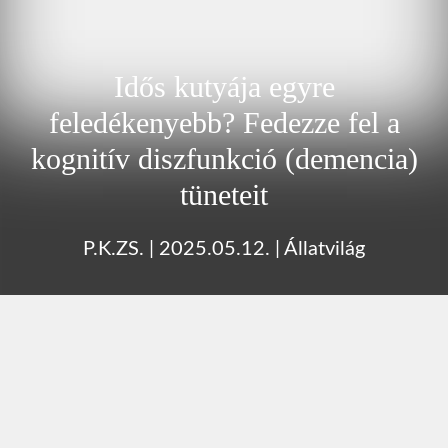
Idős kutyája egyre
feledékenyebb? Fedezze fel a
kognitív diszfunkció (demencia)
tüneteit
P.K.ZS.
|
2025.05.12.
|
Állatvilág