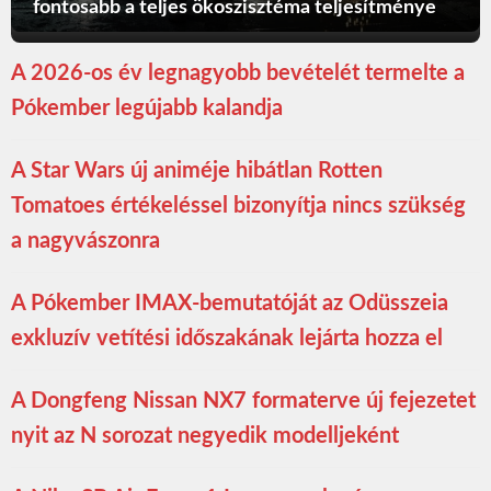
fontosabb a teljes ökoszisztéma teljesítménye
A 2026-os év legnagyobb bevételét termelte a
Pókember legújabb kalandja
A Star Wars új animéje hibátlan Rotten
Tomatoes értékeléssel bizonyítja nincs szükség
a nagyvászonra
A Pókember IMAX-bemutatóját az Odüsszeia
exkluzív vetítési időszakának lejárta hozza el
A Dongfeng Nissan NX7 formaterve új fejezetet
nyit az N sorozat negyedik modelljeként