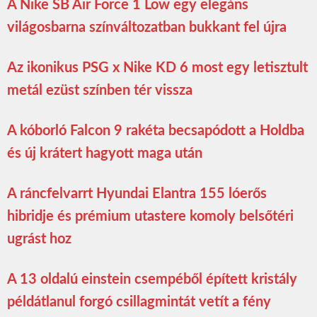
A Nike SB Air Force 1 Low egy elegáns
világosbarna színváltozatban bukkant fel újra
Az ikonikus PSG x Nike KD 6 most egy letisztult
metál ezüst színben tér vissza
A kóborló Falcon 9 rakéta becsapódott a Holdba
és új krátert hagyott maga után
A ráncfelvarrt Hyundai Elantra 155 lóerős
hibridje és prémium utastere komoly belsőtéri
ugrást hoz
A 13 oldalú einstein csempéből épített kristály
példátlanul forgó csillagmintát vetít a fény