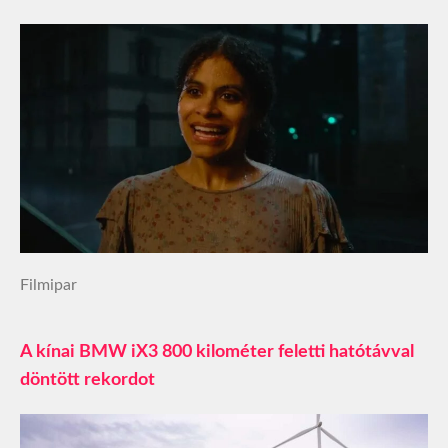
Filmipar
A kínai BMW iX3 800 kilométer feletti hatótávval
döntött rekordot