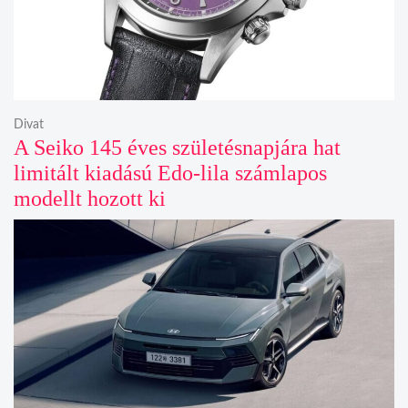
Divat
A Seiko 145 éves születésnapjára hat
limitált kiadású Edo-lila számlapos
modellt hozott ki