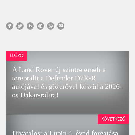
ELŐZŐ
A Land Rover új szintre emeli a
terepralit a Defender D7X-R
autójával és gőzerővel készül a 2026-
os Dakar-ralira!
KÖVETKEZŐ
Hivatalos: a Lupin 4. évad forgatása