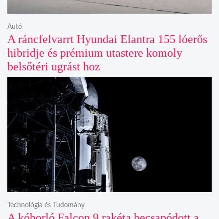
Autó
A ráncfelvarrt Hyundai Elantra 155 lóerős
hibridje és prémium utastere komoly
belsőtéri ugrást hoz
Technológia és Tudomány
A kóborló Falcon 9 rakéta becsapódott a