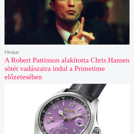
Filmipar
A Robert Pattinson alakította Chris Hansen
sötét vadászatra indul a Primetime
előzetesében