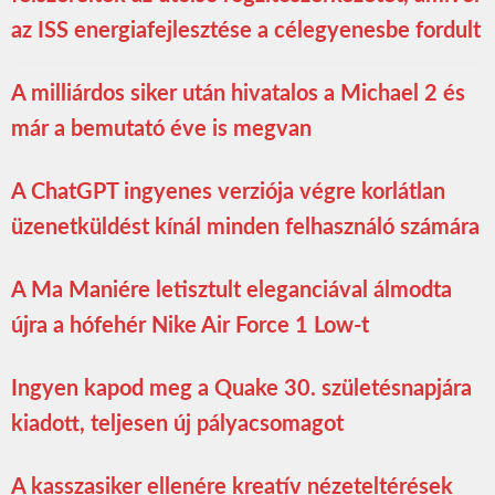
az ISS energiafejlesztése a célegyenesbe fordult
A milliárdos siker után hivatalos a Michael 2 és
már a bemutató éve is megvan
A ChatGPT ingyenes verziója végre korlátlan
üzenetküldést kínál minden felhasználó számára
A Ma Maniére letisztult eleganciával álmodta
újra a hófehér Nike Air Force 1 Low-t
Ingyen kapod meg a Quake 30. születésnapjára
kiadott, teljesen új pályacsomagot
A kasszasiker ellenére kreatív nézeteltérések