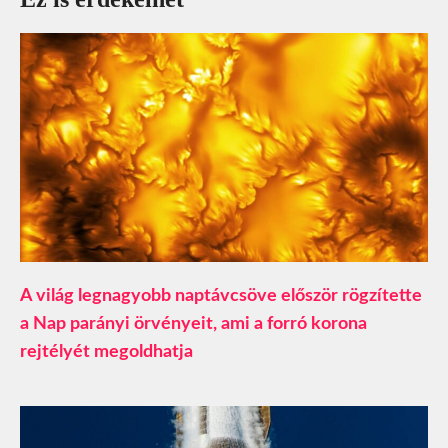
A világ legnagyobb naptávcsöve először rögzítette
a Nap parányi örvényeit, ami a forró korona
rejtélyét megoldhatja