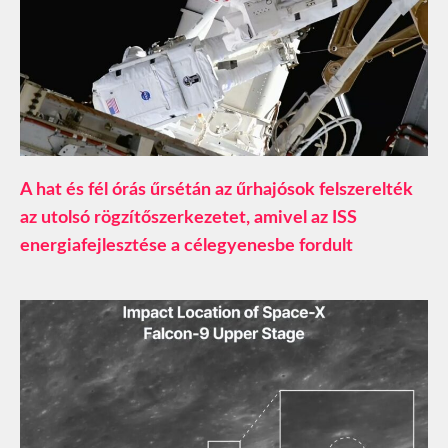
A hat és fél órás űrsétán az űrhajósok felszerelték
az utolsó rögzítőszerkezetet, amivel az ISS
energiafejlesztése a célegyenesbe fordult