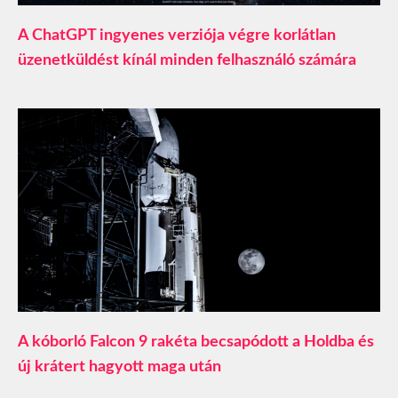
A ChatGPT ingyenes verziója végre korlátlan
üzenetküldést kínál minden felhasználó számára
A kóborló Falcon 9 rakéta becsapódott a Holdba és
új krátert hagyott maga után