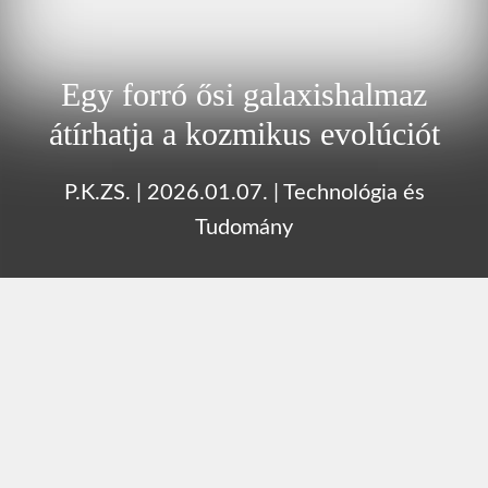
Egy forró ősi galaxishalmaz
átírhatja a kozmikus evolúciót
P.K.ZS.
|
2026.01.07.
|
Technológia és
Tudomány