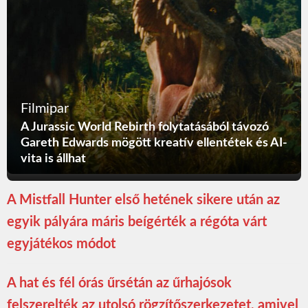
Filmipar
A Jurassic World Rebirth folytatásából távozó
Gareth Edwards mögött kreatív ellentétek és AI-
vita is állhat
A Mistfall Hunter első hetének sikere után az
egyik pályára máris beígérték a régóta várt
egyjátékos módot
A hat és fél órás űrsétán az űrhajósok
felszerelték az utolsó rögzítőszerkezetet, amivel