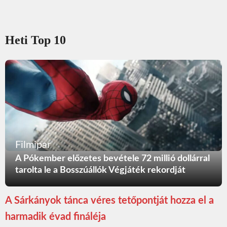
Heti Top 10
Filmipar
A Pókember előzetes bevétele 72 millió dollárral
tarolta le a Bosszúállók Végjáték rekordját
A Sárkányok tánca véres tetőpontját hozza el a
harmadik évad fináléja