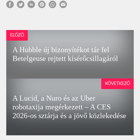
ELŐZŐ
A Hubble új bizonyítékot tár fel
Betelgeuse rejtett kísérőcsillagáról
KÖVETKEZŐ
A Lucid, a Nuro és az Uber
robotaxija megérkezett – A CES
2026-os sztárja és a jövő közlekedése