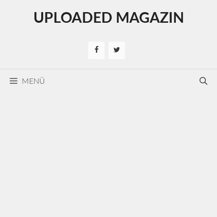
Kilépés
UPLOADED MAGAZIN
a
tartalomba
MENÜ