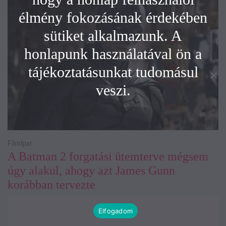
élmény fokozásának érdekében
sütiket alkalmazunk. A
honlapunk használatával ön a
tájékoztatásunkat tudomásul
veszi.
Filmipar
A Batman 2 forgatási ütemterve mégsem
úgy alakul, ahogy azt James Gunn
korábban tervezte
Elfogadom