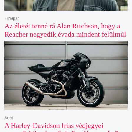
Filmipar
Az életét tenné rá Alan Ritchson, hogy a
Reacher negyedik évada mindent felülmúl
Autó
A Harley-Davidson friss védjegyei