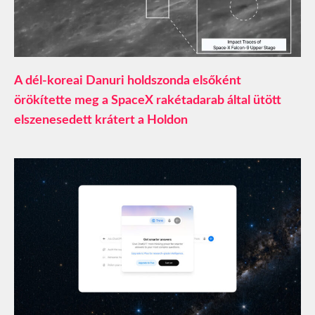
A dél-koreai Danuri holdszonda elsőként
örökítette meg a SpaceX rakétadarab által ütött
elszenesedett krátert a Holdon