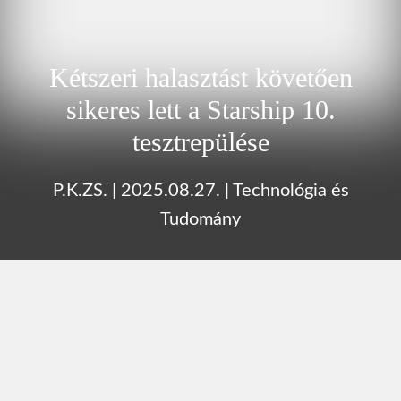
Kétszeri halasztást követően
sikeres lett a Starship 10.
tesztrepülése
P.K.ZS.
|
2025.08.27.
|
Technológia és
Tudomány