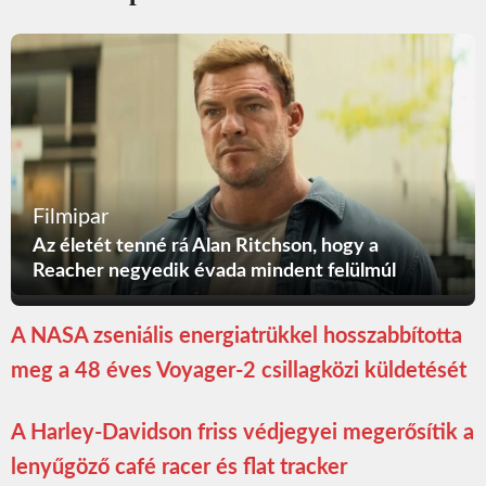
Filmipar
Az életét tenné rá Alan Ritchson, hogy a
Reacher negyedik évada mindent felülmúl
A NASA zseniális energiatrükkel hosszabbította
meg a 48 éves Voyager-2 csillagközi küldetését
A Harley-Davidson friss védjegyei megerősítik a
lenyűgöző café racer és flat tracker