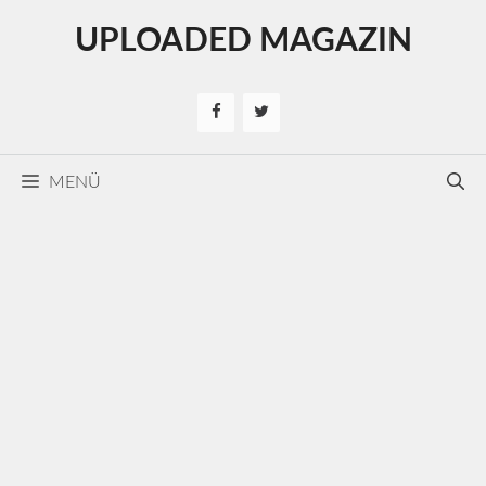
Kilépés
UPLOADED MAGAZIN
a
tartalomba
MENÜ