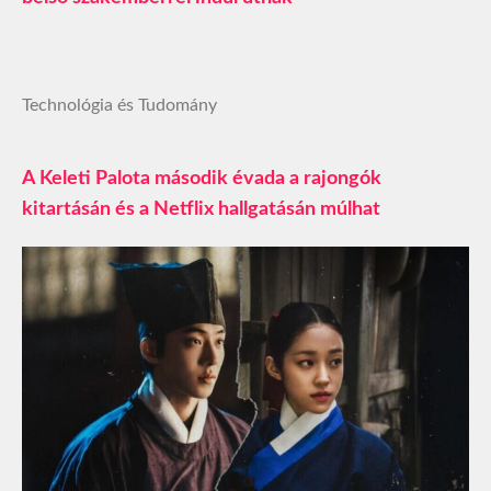
Technológia és Tudomány
A Keleti Palota második évada a rajongók
kitartásán és a Netflix hallgatásán múlhat