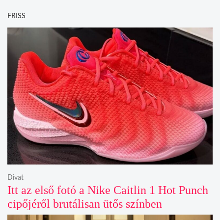
FRISS
Divat
Itt az első fotó a Nike Caitlin 1 Hot Punch
cipőjéről brutálisan ütős színben