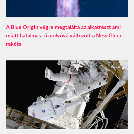
A Blue Origin végre megtalálta az alkatrészt ami
miatt hatalmas tűzgolyóvá változott a New Glenn
rakéta