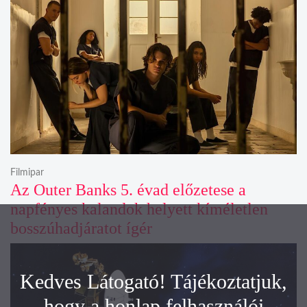
Filmipar
Az Outer Banks 5. évad előzetese a
napfényes kalandok helyett kíméletlen
bosszúhadjáratot ígér
Kedves Látogató! Tájékoztatjuk,
hogy a honlap felhasználói