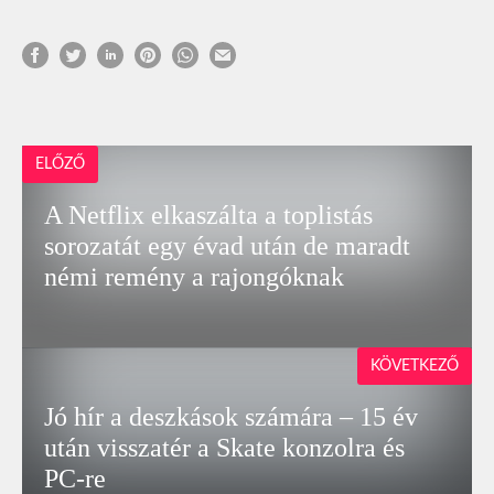
ELŐZŐ
A Netflix elkaszálta a toplistás
sorozatát egy évad után de maradt
némi remény a rajongóknak
KÖVETKEZŐ
Jó hír a deszkások számára – 15 év
után visszatér a Skate konzolra és
PC-re