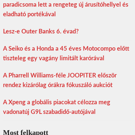
paradicsoma lett a rengeteg új árusítóhellyel és
eladható portékával
Lesz-e Outer Banks 6. évad?
A Seiko és a Honda a 45 éves Motocompo előtt
tiszteleg egy vagány limitált karórával
A Pharrell Williams-féle JOOPITER először
rendez kizárólag órákra fókuszáló aukciót
A Xpeng a globális piacokat célozza meg
vadonatúj G9L szabadidő-autójával
Most felkapott