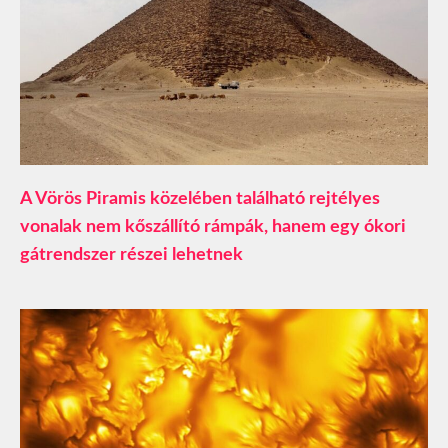
A Vörös Piramis közelében található rejtélyes
vonalak nem kőszállító rámpák, hanem egy ókori
gátrendszer részei lehetnek