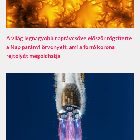
A világ legnagyobb naptávcsöve először rögzítette
a Nap parányi örvényeit, ami a forró korona
rejtélyét megoldhatja