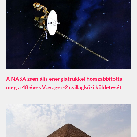
A NASA zseniális energiatrükkel hosszabbította
meg a 48 éves Voyager-2 csillagközi küldetését