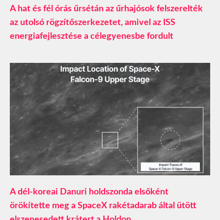
A hat és fél órás űrsétán az űrhajósok felszerelték
az utolsó rögzítőszerkezetet, amivel az ISS
energiafejlesztése a célegyenesbe fordult
A dél-koreai Danuri holdszonda elsőként
örökítette meg a SpaceX rakétadarab által ütött
elszenesedett krátert a Holdon