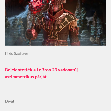
IT és Szoftver
Bejelentették a LeBron 23 vadonatúj
aszimmetrikus párját
Divat