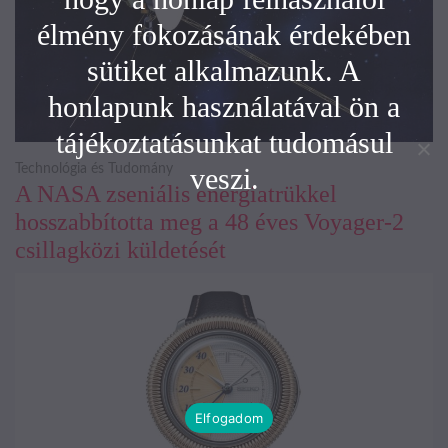
élmény fokozásának érdekében
sütiket alkalmazunk. A
honlapunk használatával ön a
tájékoztatásunkat tudomásul
veszi.
Technológia és Tudomány
A NASA zseniális energiatrükkel
hosszabbította meg a 48 éves Voyager-2
csillagközi küldetését
Elfogadom