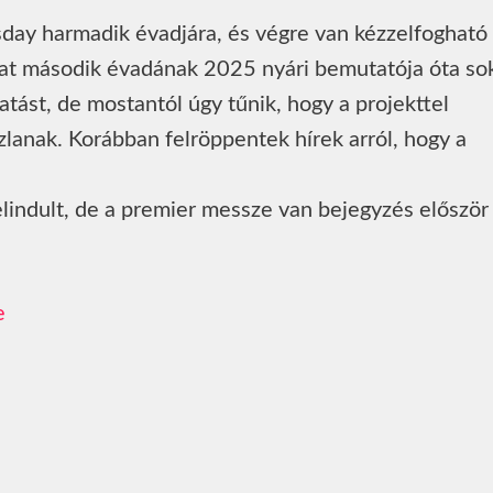
ay harmadik évadjára, és végre van kézzelfogható 
zat második évadának 2025 nyári bemutatója óta so
tatást, de mostantól úgy tűnik, hogy a projekttel
zlanak. Korábban felröppentek hírek arról, hogy a
lindult, de a premier messze van bejegyzés először
e