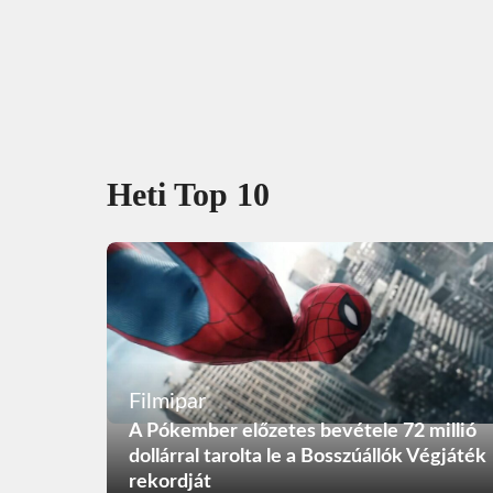
Heti Top 10
Filmipar
A Pókember előzetes bevétele 72 millió
dollárral tarolta le a Bosszúállók Végjáték
rekordját