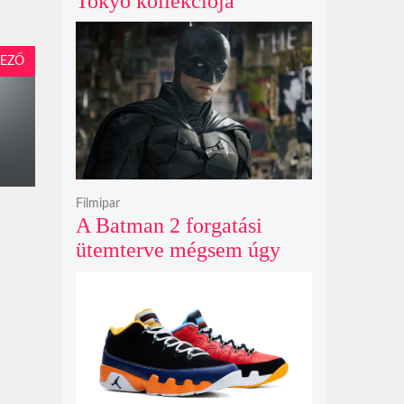
Tokyo kollekciója
flanellel, kordbársonnyal
és bőrrel gondolja újra az
EZŐ
időtlen örökséget
Filmipar
A Batman 2 forgatási
ütemterve mégsem úgy
alakul, ahogy azt James
Gunn korábban tervezte