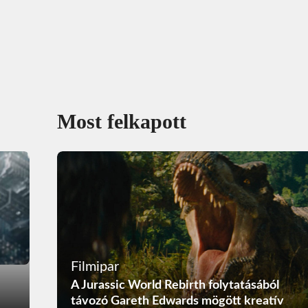
Most felkapott
Filmipar
A Jurassic World Rebirth folytatásából
távozó Gareth Edwards mögött kreatív