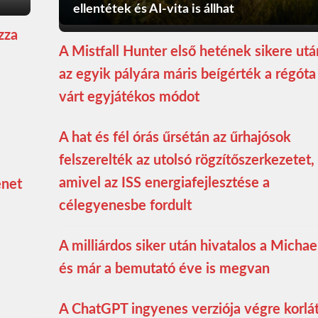
ellentétek és AI-vita is állhat
zza
A Mistfall Hunter első hetének sikere utá
az egyik pályára máris beígérték a régóta
várt egyjátékos módot
A hat és fél órás űrsétán az űrhajósok
felszerelték az utolsó rögzítőszerkezetet,
amivel az ISS energiafejlesztése a
enet
célegyenesbe fordult
A milliárdos siker után hivatalos a Michae
és már a bemutató éve is megvan
A ChatGPT ingyenes verziója végre korlá