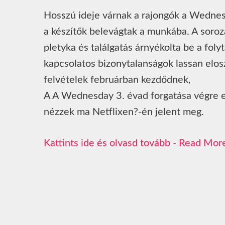
Hosszú ideje várnak a rajongók a Wednesd
a készítők belevágtak a munkába. A soro
pletyka és találgatás árnyékolta be a foly
kapcsolatos bizonytalanságok lassan elos
felvételek februárban kezdődnek,
A A Wednesday 3. évad forgatása végre e
nézzek ma Netflixen?-én jelent meg.
Read Mor