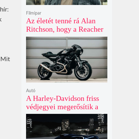
hír:
Filmipar
k
Az életét tenné rá Alan
Ritchson, hogy a Reacher
negyedik évada mindent
felülmúl
 Mit
Autó
A Harley-Davidson friss
védjegyei megerősítik a
lenyűgöző café racer és
flat tracker szériagyártását