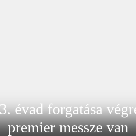
 évad forgatása végre
premier messze van