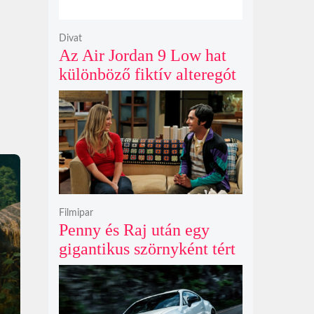
Divat
Az Air Jordan 9 Low hat
különböző fiktív alteregót
gyúr egyetlen őrült
dizájnba
Filmipar
Penny és Raj után egy
gigantikus szörnyként tért
vissza valaki az
Agymenők legújabb spin-
offjában