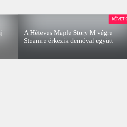
KÖVETK
új
A Héteves Maple Story M végre
Steamre érkezik demóval együtt