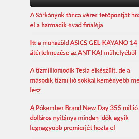
A Sárkányok tánca véres tetőpontját ho
el a harmadik évad fináléja
Itt a mohazöld ASICS GEL-KAYANO 14
átértelmezése az ANT KAI műhelyéből
A tízmilliomodik Tesla elkészült, de a
második tízmillió sokkal keményebb m
lesz
A Pókember Brand New Day 355 millió
dolláros nyitánya minden idők egyik
legnagyobb premierjét hozta el