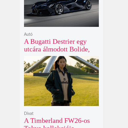
Autó
A Bugatti Destrier egy
utcára álmodott Bolide,
ami a pályaautók
brutalitását öltözteti
egyedi karosszériába
Divat
A Timberland FW26-os