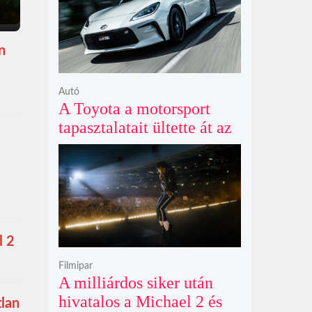
n
Autó
A Toyota a motorsport
tapasztalatait ültette át az
új GR86 vezethetőségébe
és biztonságába
l 2
Filmipar
A milliárdos siker után
hivatalos a Michael 2 és
tlan