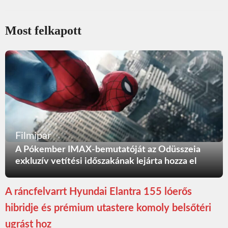
Most felkapott
Filmipar
A Pókember IMAX-bemutatóját az Odüsszeia
exkluzív vetítési időszakának lejárta hozza el
A ráncfelvarrt Hyundai Elantra 155 lóerős
hibridje és prémium utastere komoly belsőtéri
ugrást hoz