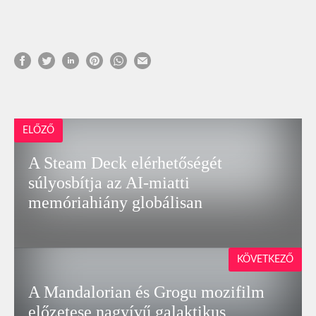
ELŐZŐ
A Steam Deck elérhetőségét
súlyosbítja az AI-miatti
memóriahiány globálisan
KÖVETKEZŐ
A Mandalorian és Grogu mozifilm
előzetese nagyívű galaktikus