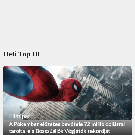
Heti Top 10
Filmipar
A Pókember előzetes bevétele 72 millió dollárral
tarolta le a Bosszúállók Végjáték rekordját