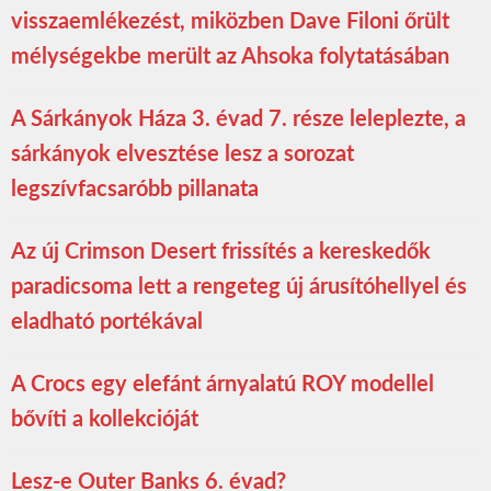
visszaemlékezést, miközben Dave Filoni őrült
mélységekbe merült az Ahsoka folytatásában
A Sárkányok Háza 3. évad 7. része leleplezte, a
sárkányok elvesztése lesz a sorozat
legszívfacsaróbb pillanata
Az új Crimson Desert frissítés a kereskedők
paradicsoma lett a rengeteg új árusítóhellyel és
eladható portékával
A Crocs egy elefánt árnyalatú ROY modellel
bővíti a kollekcióját
Lesz-e Outer Banks 6. évad?