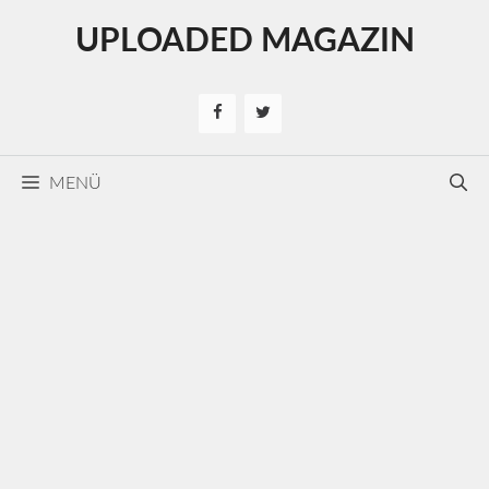
Kilépés
UPLOADED MAGAZIN
a
tartalomba
MENÜ