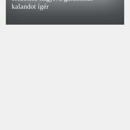
kalandot ígér