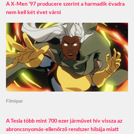
A X-Men ’97 producere szerint a harmadik évadra
nem kell két évet várni
Filmipar
A Tesla több mint 700 ezer járművet hív vissza az
abroncsnyomás-ellenőrző rendszer hibája miatt