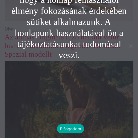
élmény fokozásának érdekében
sütiket alkalmazunk. A
Divat
honlapunk használatával ön a
Az adidas Originals fűző nélküli velúr
tájékoztatásunkat tudomásul
loaferré alakította a legendás Handball
veszi.
Spezial modellt
Elfogadom