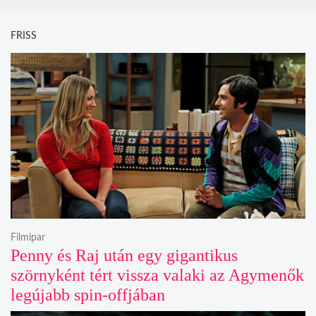
FRISS
Filmipar
Penny és Raj után egy gigantikus
szörnyként tért vissza valaki az Agymenők
legújabb spin-offjában