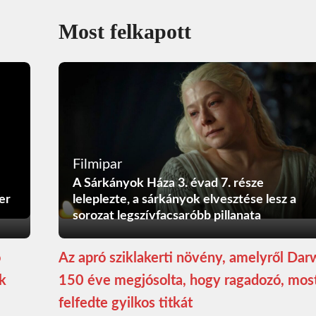
Most felkapott
Filmipar
A Sárkányok Háza 3. évad 7. része
er
leleplezte, a sárkányok elvesztése lesz a
sorozat legszívfacsaróbb pillanata
ó
Az apró sziklakerti növény, amelyről Dar
ék
150 éve megjósolta, hogy ragadozó, mos
felfedte gyilkos titkát