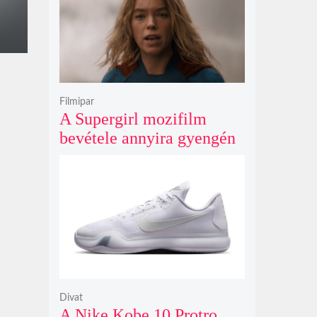
Filmipar
A Supergirl mozifilm
bevétele annyira gyengén
teljesített, hogy még a
Morbius és a Joker 2
számait sem érte el
Divat
A Nike Kobe 10 Protro