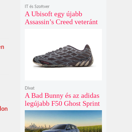
IT és Szoftver
A Ubisoft egy újabb
Assassin’s Creed veteránt
hívott vissza, hogy végre
egyenesbe hozza a
megtépázott szériát
en
Divat
A Bad Bunny és az adidas
legújabb F50 Ghost Sprint
lon
cipője sötét szénszürke
fényben tűnik fel