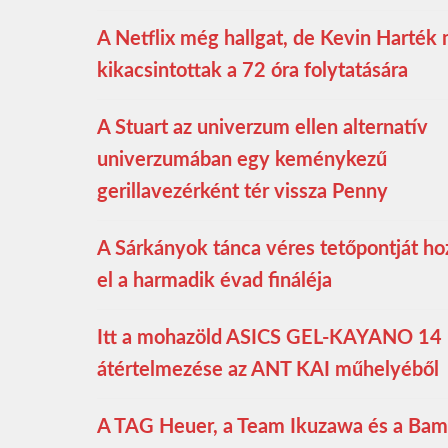
A Netflix még hallgat, de Kevin Harték
kikacsintottak a 72 óra folytatására
A Stuart az univerzum ellen alternatív
univerzumában egy keménykezű
gerillavezérként tér vissza Penny
A Sárkányok tánca véres tetőpontját ho
el a harmadik évad fináléja
Itt a mohazöld ASICS GEL-KAYANO 14
átértelmezése az ANT KAI műhelyéből
A TAG Heuer, a Team Ikuzawa és a Bam