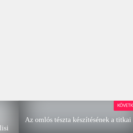
KÖVETK
Az omlós tészta készítésének a titkai
lisi