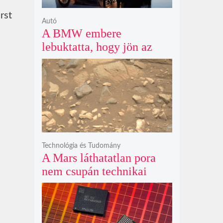
rst
Autó
A BMW embere
lebuktatta, hogy jön az
500+ lóerős iX3, az 50
xDrive meg csak
középkategória
Technológia és Tudomány
A Mars láthatatlan pora
nem csupán technikai
akadály, hanem súlyos
szilikát- és
perklorátmérgezés