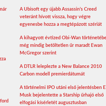
 már
A Ubisoft egy újabb Assassin’s Creed
veteránt hívott vissza, hogy végre
egyenesbe hozza a megtépázott szériát
A kihagyott évtized Obi-Wan történetéb
még mindig betöltetlen űr maradt Ewan
McGregor szerint
zza
A DTLR leleplezte a New Balance 2010
Carbon modell premierdátumát
A történelmi IPO utáni első jelentésben E
Musk bejelentette a Starship űrhajó első
ford
elfogási kísérletét augusztusban