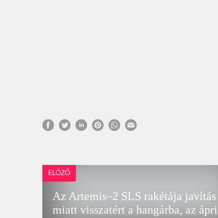
ELŐZŐ
Az Artemis–2 SLS rakétája javítás
miatt visszatért a hangárba, az ápri