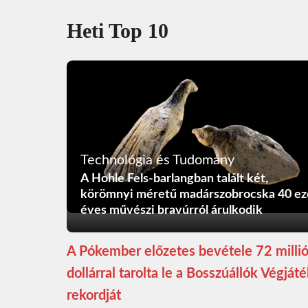
Heti Top 10
Technológia és Tudomány
A Hohle Fels-barlangban talált két,
körömnyi méretű madárszobrocska 40 ez
éves művészi bravúrról árulkodik
A Pókember előzetes bevétele 72 milli
dollárral tarolta le a Bosszúállók Végját
rekordját