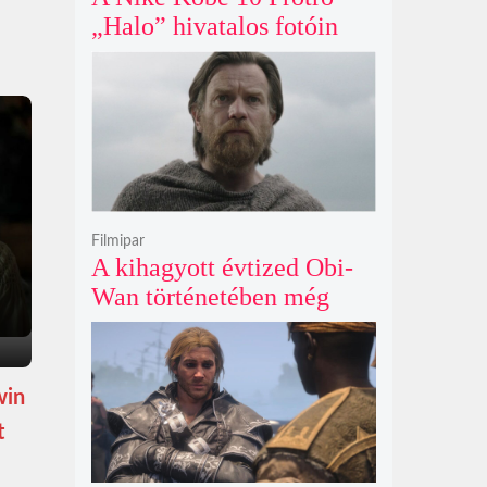
„Halo” hivatalos fotóin
már most rajongók ezrei
csüngenek
Filmipar
A kihagyott évtized Obi-
Wan történetében még
mindig betöltetlen űr
maradt Ewan McGregor
szerint
win
t