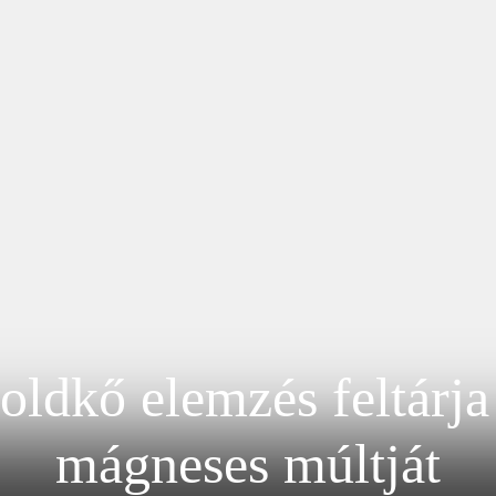
oldkő elemzés feltárja
mágneses múltját