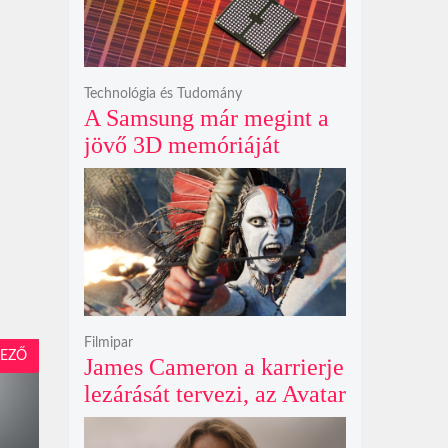
fenyegeti a jövő űrhajósait
Technológia és Tudomány
A Samsung már megint a
jövő 3D memóriáját
villantja meg, miközben
mi csak olcsó DDR5-öt
akarunk
Filmipar
EZŐ
James Cameron a karrierje
lezárását tervezi, az Avatar
4 és 5 jövője így elég
kilátástalan