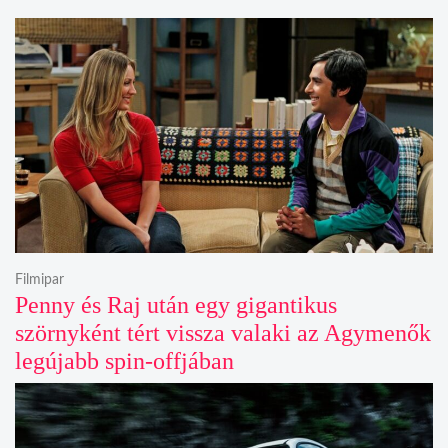
Filmipar
Penny és Raj után egy gigantikus
szörnyként tért vissza valaki az Agymenők
legújabb spin-offjában