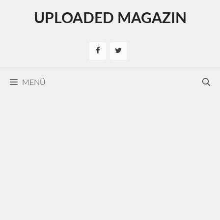
Kilépés
UPLOADED MAGAZIN
a
tartalomba
MENÜ