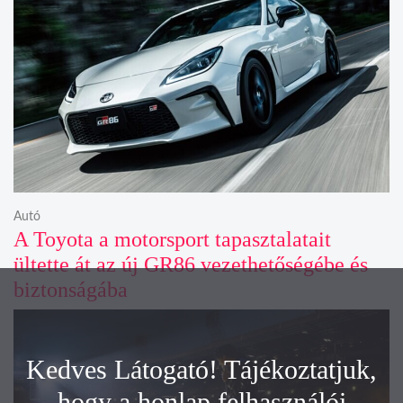
Autó
A Toyota a motorsport tapasztalatait
ültette át az új GR86 vezethetőségébe és
biztonságába
Kedves Látogató! Tájékoztatjuk,
hogy a honlap felhasználói