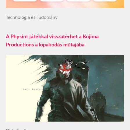
Technológia és Tudomány
A Physint játékkal visszatérhet a Kojima
Productions a lopakodás műfajába