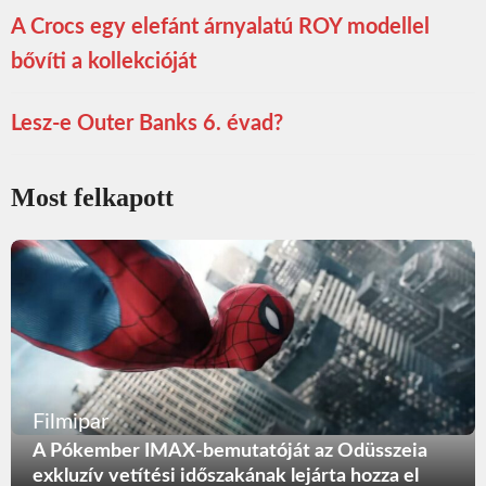
A Crocs egy elefánt árnyalatú ROY modellel
bővíti a kollekcióját
Lesz-e Outer Banks 6. évad?
Most felkapott
Filmipar
A Pókember IMAX-bemutatóját az Odüsszeia
exkluzív vetítési időszakának lejárta hozza el