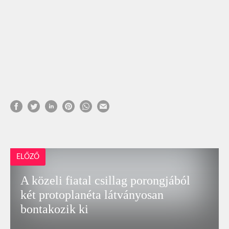
ELŐZŐ
A közeli fiatal csillag porongjából
két protoplanéta látványosan
bontakozik ki