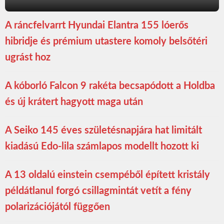
A ráncfelvarrt Hyundai Elantra 155 lóerős
hibridje és prémium utastere komoly belsőtéri
ugrást hoz
A kóborló Falcon 9 rakéta becsapódott a Holdba
és új krátert hagyott maga után
A Seiko 145 éves születésnapjára hat limitált
kiadású Edo-lila számlapos modellt hozott ki
A 13 oldalú einstein csempéből épített kristály
példátlanul forgó csillagmintát vetít a fény
polarizációjától függően