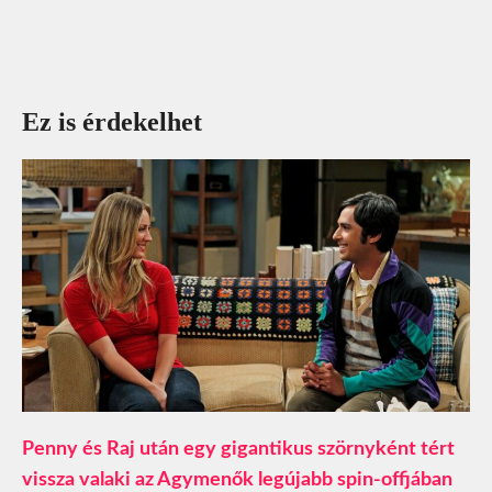
Ez is érdekelhet
Penny és Raj után egy gigantikus szörnyként tért
vissza valaki az Agymenők legújabb spin-offjában