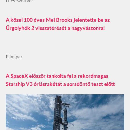
IT és Szoftver
A közel 100 éves Mel Brooks jelentette be az
Űrgolyhók 2 visszatérését a nagyvászonra!
Filmipar
A SpaceX először tankolta fel a rekordmagas
Starship V3 óriásrakétát a sorsdöntő teszt előtt