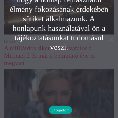
élmény fokozásának érdekében
sütiket alkalmazunk. A
honlapunk használatával ön a
tájékoztatásunkat tudomásul
Filmipar
veszi.
A milliárdos siker után hivatalos a
Michael 2 és már a bemutató éve is
megvan
Elfogadom