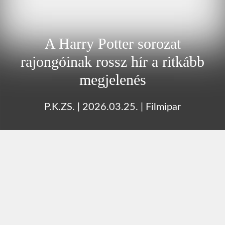
A Harry Potter sorozat
rajongóinak rossz hír a ritkább
megjelenés
P.K.ZS.
|
2026.03.25.
|
Filmipar