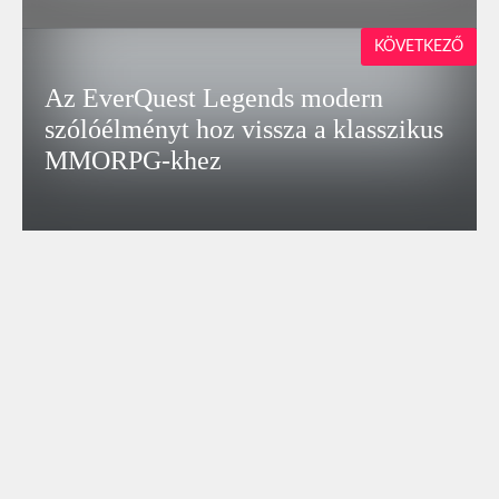
KÖVETKEZŐ
Az EverQuest Legends modern
szólóélményt hoz vissza a klasszikus
MMORPG‑khez