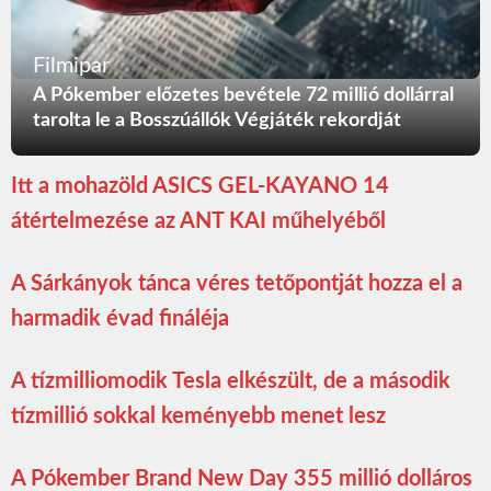
Filmipar
A Pókember előzetes bevétele 72 millió dollárral
tarolta le a Bosszúállók Végjáték rekordját
Itt a mohazöld ASICS GEL-KAYANO 14
átértelmezése az ANT KAI műhelyéből
A Sárkányok tánca véres tetőpontját hozza el a
harmadik évad fináléja
A tízmilliomodik Tesla elkészült, de a második
tízmillió sokkal keményebb menet lesz
A Pókember Brand New Day 355 millió dolláros