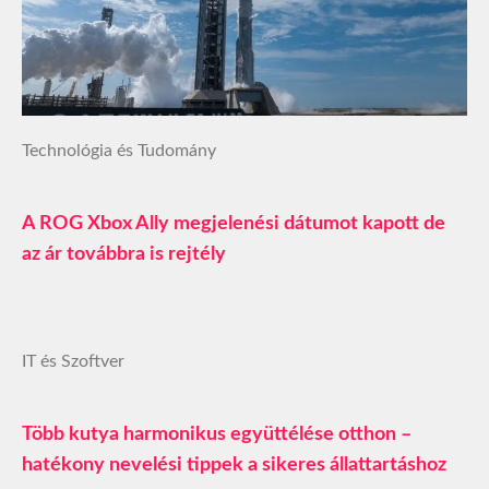
Technológia és Tudomány
A ROG Xbox Ally megjelenési dátumot kapott de
az ár továbbra is rejtély
IT és Szoftver
Több kutya harmonikus együttélése otthon –
hatékony nevelési tippek a sikeres állattartáshoz