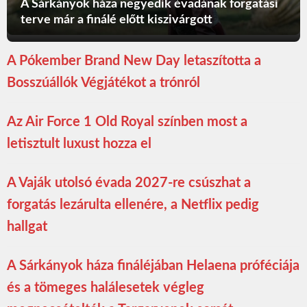
A Sárkányok háza negyedik évadának forgatási
terve már a finálé előtt kiszivárgott
A Pókember Brand New Day letaszította a
Bosszúállók Végjátékot a trónról
Az Air Force 1 Old Royal színben most a
letisztult luxust hozza el
A Vaják utolsó évada 2027-re csúszhat a
forgatás lezárulta ellenére, a Netflix pedig
hallgat
A Sárkányok háza fináléjában Helaena próféciája
és a tömeges halálesetek végleg