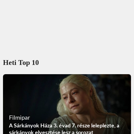
Heti Top 10
Filmipar
A Sárkányok Háza 3. évad 7. része leleplezte, a
sárkányok elvesztése lesz a sorozat