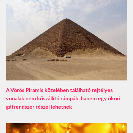
A Vörös Piramis közelében található rejtélyes
vonalak nem kőszállító rámpák, hanem egy ókori
gátrendszer részei lehetnek