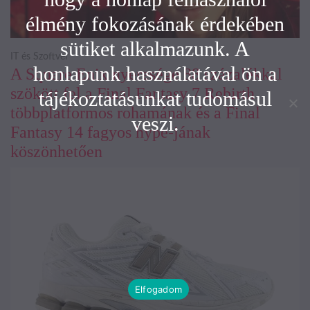
élmény fokozásának érdekében
sütiket alkalmazunk. A
IT és Szoftver
honlapunk használatával ön a
A Square Enix nyeresége 88 százalékkal
szökött fel a Final Fantasy 7 Rebirth
tájékoztatásunkat tudomásul
többplatformos rohamának és a Final
veszi.
Fantasy 14 fagyos hype-jának
köszönhetően
Elfogadom