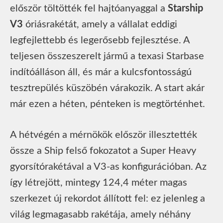
először töltötték fel hajtóanyaggal a
Starship
V3
óriásrakétát, amely a vállalat eddigi
legfejlettebb és legerősebb fejlesztése. A
teljesen összeszerelt jármű a texasi Starbase
indítóálláson áll, és már a kulcsfontosságú
tesztrepülés küszöbén várakozik. A start akár
már ezen a héten, pénteken is megtörténhet.
A hétvégén a mérnökök először illesztették
össze a Ship felső fokozatot a Super Heavy
gyorsítórakétával a V3-as konfigurációban. Az
így létrejött, mintegy 124,4 méter magas
szerkezet új rekordot állított fel: ez jelenleg a
világ legmagasabb rakétája, amely néhány