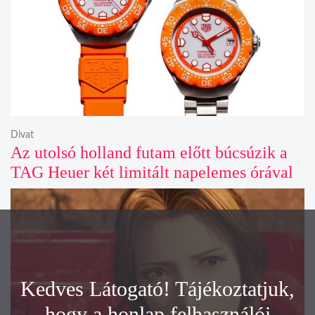
Divat
Az utolsó holland futam előtt búcsúzik a
TAG Heuer két limitált napelemes órával
Kedves Látogató! Tájékoztatjuk,
hogy a honlap felhasználói