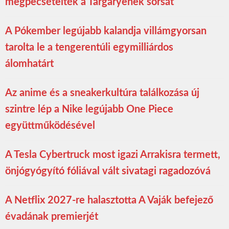
megpecsételték a Targaryenek sorsát
A Pókember legújabb kalandja villámgyorsan
tarolta le a tengerentúli egymilliárdos
álomhatárt
Az anime és a sneakerkultúra találkozása új
szintre lép a Nike legújabb One Piece
együttműködésével
A Tesla Cybertruck most igazi Arrakisra termett,
önjógyógyító fóliával vált sivatagi ragadozóvá
A Netflix 2027-re halasztotta A Vaják befejező
évadának premierjét