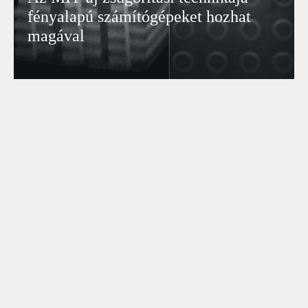
fényalapú számítógépeket hozhat
magával