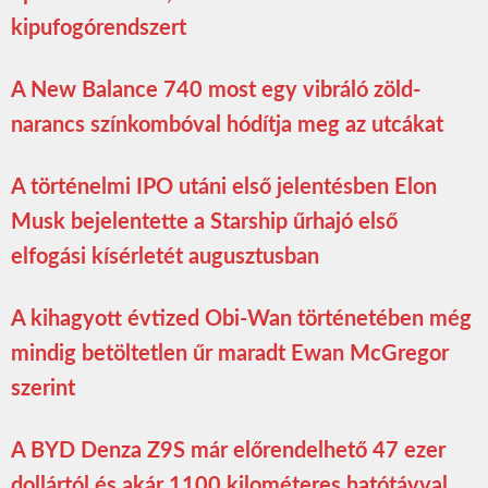
kipufogórendszert
A New Balance 740 most egy vibráló zöld-
narancs színkombóval hódítja meg az utcákat
A történelmi IPO utáni első jelentésben Elon
Musk bejelentette a Starship űrhajó első
elfogási kísérletét augusztusban
A kihagyott évtized Obi-Wan történetében még
mindig betöltetlen űr maradt Ewan McGregor
szerint
A BYD Denza Z9S már előrendelhető 47 ezer
dollártól és akár 1100 kilométeres hatótávval