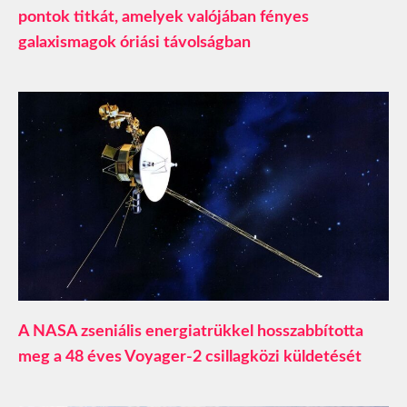
pontok titkát, amelyek valójában fényes
galaxismagok óriási távolságban
A NASA zseniális energiatrükkel hosszabbította
meg a 48 éves Voyager-2 csillagközi küldetését