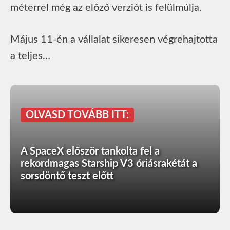
méterrel még az előző verziót is felülmúlja.
Május 11-én a vállalat sikeresen végrehajtotta
a teljes…
OLVASD TOVÁBB ITT:
A SpaceX először tankolta fel a
rekordmagas Starship V3 óriásrakétát a
sorsdöntő teszt előtt