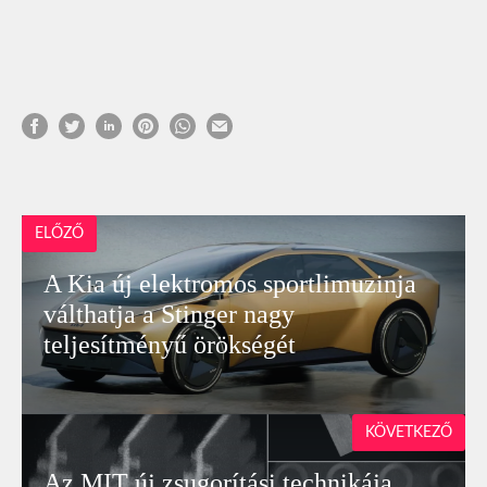
ELŐZŐ
A Kia új elektromos sportlimuzinja
válthatja a Stinger nagy
teljesítményű örökségét
KÖVETKEZŐ
Az MIT új zsugorítási technikája