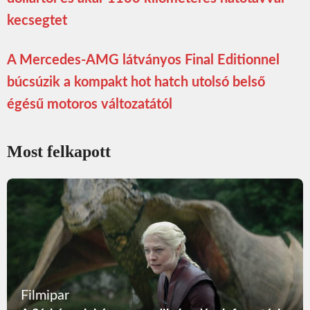
kecsegtet
A Mercedes-AMG látványos Final Editionnel
búcsúzik a kompakt hot hatch utolsó belső
égésű motoros változatától
Most felkapott
Filmipar