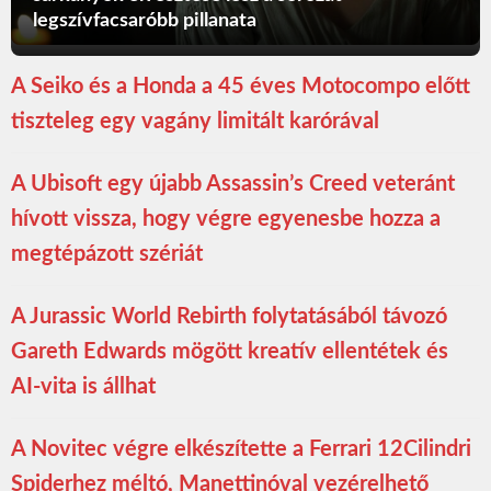
legszívfacsaróbb pillanata
A Seiko és a Honda a 45 éves Motocompo előtt
tiszteleg egy vagány limitált karórával
A Ubisoft egy újabb Assassin’s Creed veteránt
hívott vissza, hogy végre egyenesbe hozza a
megtépázott szériát
A Jurassic World Rebirth folytatásából távozó
Gareth Edwards mögött kreatív ellentétek és
AI-vita is állhat
A Novitec végre elkészítette a Ferrari 12Cilindri
Spiderhez méltó, Manettinóval vezérelhető