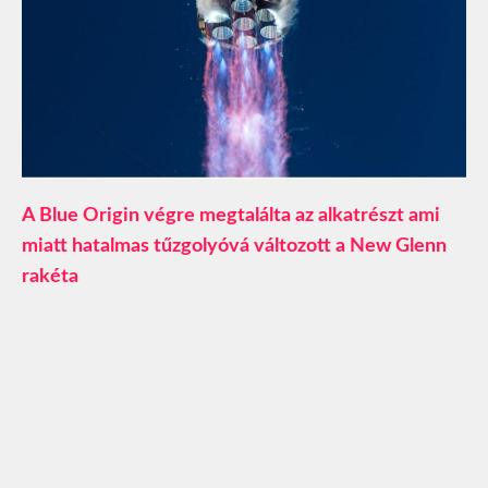
A Blue Origin végre megtalálta az alkatrészt ami
miatt hatalmas tűzgolyóvá változott a New Glenn
rakéta