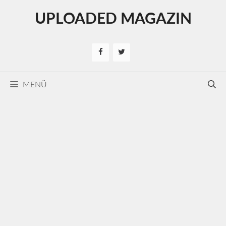
Kilépés
UPLOADED MAGAZIN
a
tartalomba
MENÜ