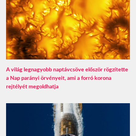
A világ legnagyobb naptávcsöve először rögzítette
a Nap parányi örvényeit, ami a forró korona
rejtélyét megoldhatja