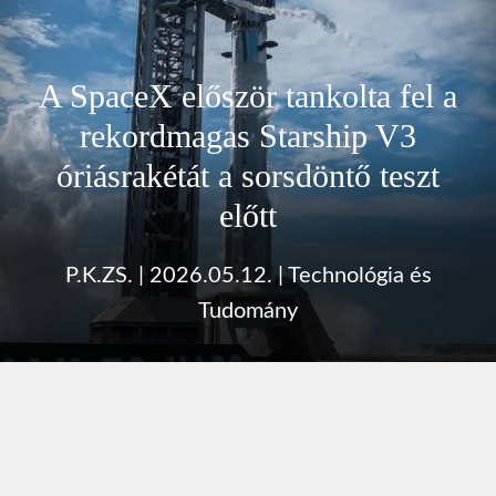
A SpaceX először tankolta fel a
rekordmagas Starship V3
óriásrakétát a sorsdöntő teszt
előtt
P.K.ZS.
|
2026.05.12.
|
Technológia és
Tudomány