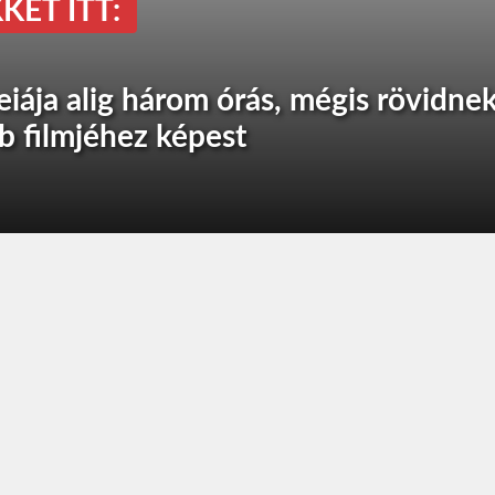
KET ITT:
iája alig három órás, mégis rövidne
b filmjéhez képest