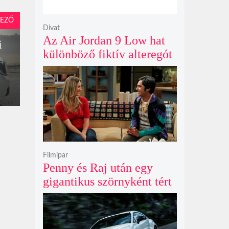
EZŐ
Divat
Az Air Jordan 9 Low hat
i
különböző fiktív alteregót
gyúr egyetlen őrült
dizájnba
Filmipar
Penny és Raj után egy
gigantikus szörnyként tért
vissza valaki az
Agymenők legújabb spin-
offjában