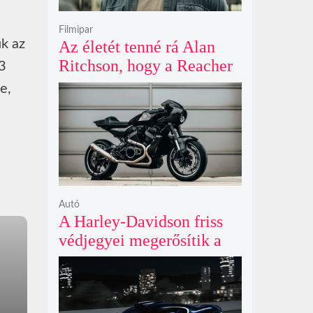
Filmipar
ük az
Az életét tenné rá Alan
Ritchson, hogy a Reacher
53
negyedik évada mindent
e,
felülmúl
Autó
A Harley-Davidson friss
védjegyei megerősítik a
lenyűgöző café racer és
flat tracker szériagyártását