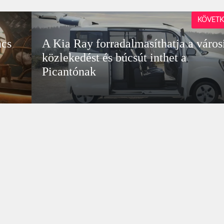
KÖVETK
ncs
A Kia Ray forradalmasíthatja a város
közlekedést és búcsút inthet a
Picantónak