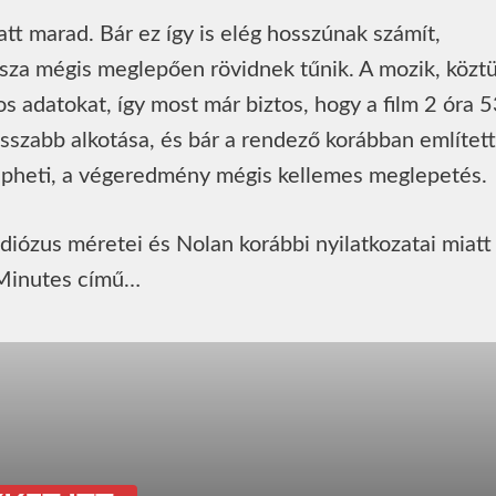
att marad. Bár ez így is elég hosszúnak számít,
sza mégis meglepően rövidnek tűnik. A mozik, közt
 adatokat, így most már biztos, hogy a film 2 óra 
sszabb alkotása, és bár a rendező korábban említett
tlépheti, a végeredmény mégis kellemes meglepetés.
ndiózus méretei és Nolan korábbi nyilatkozatai miatt
0 Minutes című…