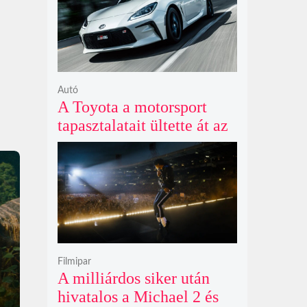
Autó
A Toyota a motorsport
tapasztalatait ültette át az
új GR86 vezethetőségébe
és biztonságába
Filmipar
A milliárdos siker után
hivatalos a Michael 2 és