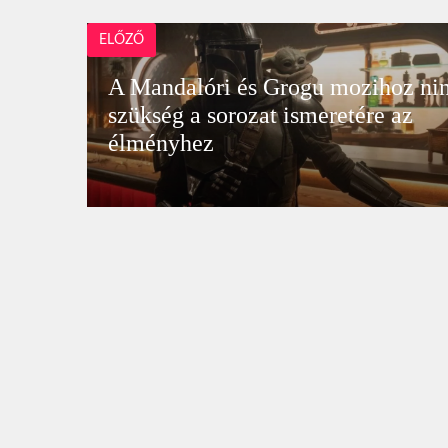
ELŐZŐ
A Mandalóri és Grogu mozihoz ni
szükség a sorozat ismeretére az
élményhez