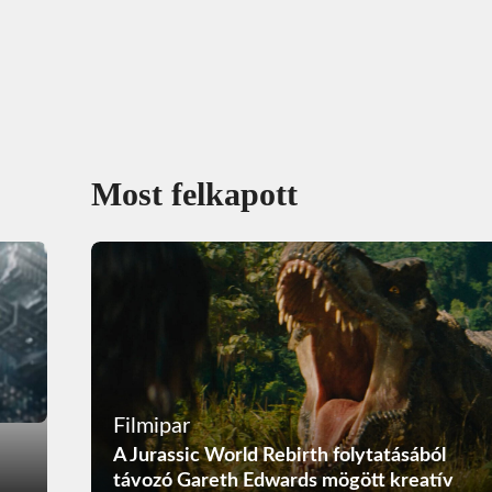
Most felkapott
Filmipar
A Jurassic World Rebirth folytatásából
távozó Gareth Edwards mögött kreatív