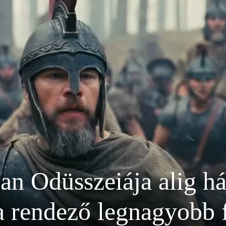
an Odüsszeiája alig h
a rendező legnagyobb 