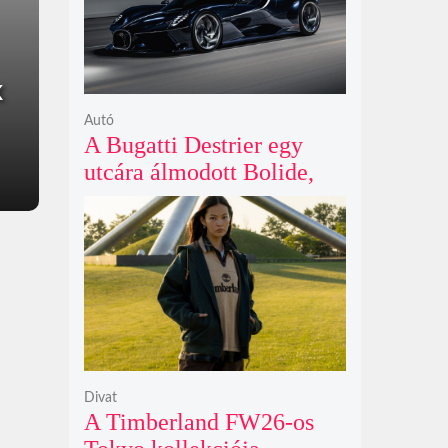
k
Autó
A Bugatti Destrier egy
utcára álmodott Bolide,
ami a pályaautók
brutalitását öltözteti
egyedi karosszériába
Divat
A Timberland FW26-os