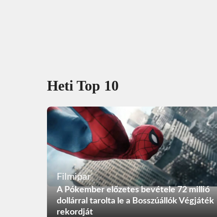
Heti Top 10
Filmipar
A Pókember előzetes bevétele 72 millió
dollárral tarolta le a Bosszúállók Végjáték
rekordját