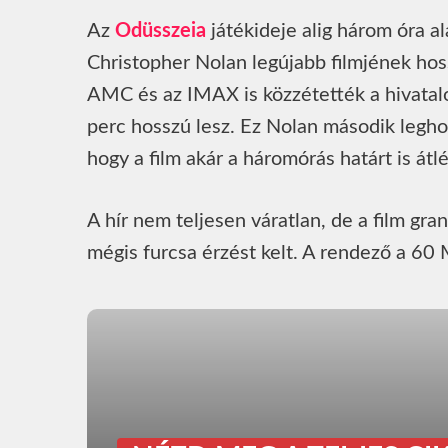
Az
Odüsszeia
játékideje alig három óra al
Christopher Nolan legújabb filmjének hos
AMC és az IMAX is közzétették a hivatalos
perc hosszú lesz. Ez Nolan második legho
hogy a film akár a háromórás határt is á
A hír nem teljesen váratlan, de a film gra
mégis furcsa érzést kelt. A rendező a 6