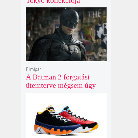
Tokyo kollekciója
flanellel, kordbársonnyal
és bőrrel gondolja újra az
időtlen örökséget
Filmipar
A Batman 2 forgatási
ütemterve mégsem úgy
alakul, ahogy azt James
Gunn korábban tervezte