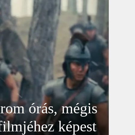
árom órás, mégis
filmjéhez képest