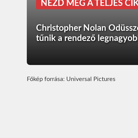
NÉZD MEG A TELJES CIK
Christopher Nolan Odüssze
tűnik a rendező legnagyob
Főkép forrása: Universal Pictures