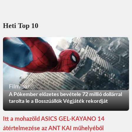
Heti Top 10
Filmipar
A Pókember előzetes bevétele 72 millió dollárral
tarolta le a Bosszúállók Végjáték rekordját
Itt a mohazöld ASICS GEL-KAYANO 14
átértelmezése az ANT KAI műhelyéből