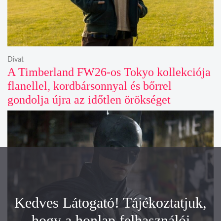
Divat
A Timberland FW26-os Tokyo kollekciója
flanellel, kordbársonnyal és bőrrel
gondolja újra az időtlen örökséget
Kedves Látogató! Tájékoztatjuk,
hogy a honlap felhasználói