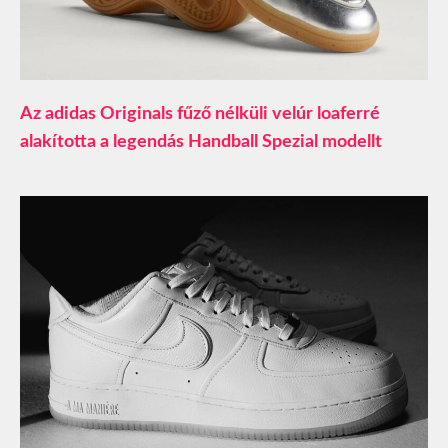
Az adidas Originals fűző nélküli velúr loaferré
alakította a legendás Handball Spezial modellt