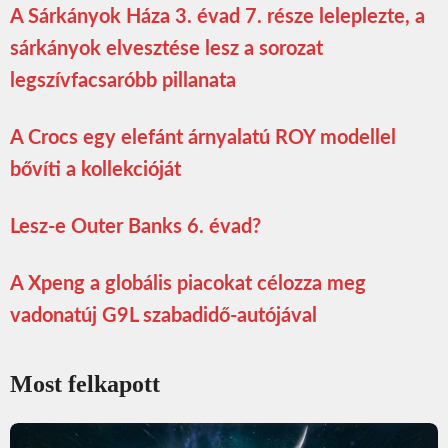
A Sárkányok Háza 3. évad 7. része leleplezte, a
sárkányok elvesztése lesz a sorozat
legszívfacsaróbb pillanata
A Crocs egy elefánt árnyalatú ROY modellel
bővíti a kollekcióját
Lesz-e Outer Banks 6. évad?
A Xpeng a globális piacokat célozza meg
vadonatúj G9L szabadidő-autójával
Most felkapott