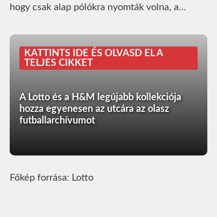
hogy csak alap pólókra nyomták volna, a…
KATTINTS IDE ÉS OLVASD EL A
TELJES CIKKET
A Lotto és a H&M legújabb kollekciója
hozza egyenesen az utcára az olasz
futballarchívumot
Főkép forrása: Lotto