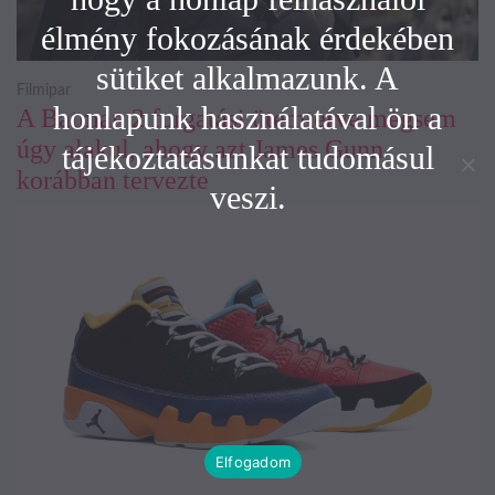
élmény fokozásának érdekében
sütiket alkalmazunk. A
Filmipar
honlapunk használatával ön a
A Batman 2 forgatási ütemterve mégsem
úgy alakul, ahogy azt James Gunn
tájékoztatásunkat tudomásul
korábban tervezte
veszi.
Elfogadom