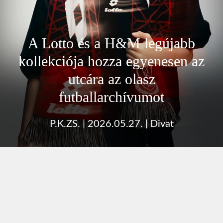
A Lotto és a H&M legújabb
kollekciója hozza egyenesen az
utcára az olasz
futballarchívumot
P.K.ZS.
|
2026.05.27.
|
Divat