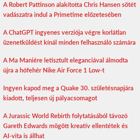
A Robert Pattinson alakította Chris Hansen sötét
vadászatra indul a Primetime előzetesében
A ChatGPT ingyenes verziója végre korlátlan
üzenetküldést kínál minden felhasználó számára
A Ma Maniére letisztult eleganciával álmodta
újra a hófehér Nike Air Force 1 Low-t
Ingyen kapod meg a Quake 30. születésnapjára
kiadott, teljesen új pályacsomagot
A Jurassic World Rebirth folytatásából távozó
Gareth Edwards mögött kreatív ellentétek és
AI-vita is állhat