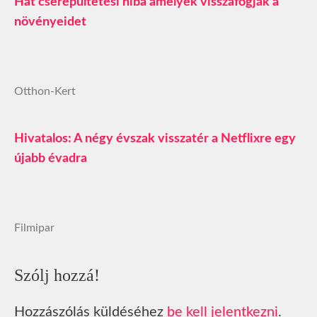
Hat cserépültetési hiba amelyek visszafogják a
növényeidet
Otthon-Kert
Hivatalos: A négy évszak visszatér a Netflixre egy
újabb évadra
Filmipar
Szólj hozzá!
Hozzászólás küldéséhez
be kell jelentkezni
.