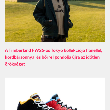
A Timberland FW26-os Tokyo kollekciója flanellel,
kordbársonnyal és bőrrel gondolja újra az időtlen
örökséget