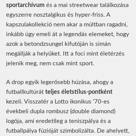
sportarchívum
és a mai streetwear találkozása
egyszerre nosztalgikus és hyper-friss. A
kapszulakollekció nem akar a múltban ragadni,
inkább úgy emeli át a legendás elemeket, hogy
azok a betondzsungel kifutóján is simán
megállják a helyüket. Itt a foci mint életérzés
jelenik meg, nem csak mint sport.
A drop egyik legerősebb húzása, ahogy a
futballkultúrát
teljes életstílus-pontként
kezeli. Visszatér a Lotto ikonikus ’70-es
évekbeli dupla rombusz (double diamond)
logója, ami eredetileg a teniszpálya és a
futballpálya fúzióját szimbolizálta. De ahelyett,