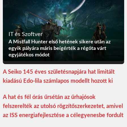
IT és Szoftver
A Mistfall Hunter első hetének sikere után az
egyik pályára máris beígérték a régóta várt
egyjátékos módot
A Seiko 145 éves születésnapjára hat limitált
kiadású Edo-lila számlapos modellt hozott ki
A hat és fél órás űrsétán az űrhajósok
felszerelték az utolsó rögzítőszerkezetet, amivel
az ISS energiafejlesztése a célegyenesbe fordult