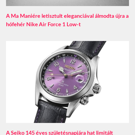
A Ma Maniére letisztult eleganciával álmodta újra a
hófehér Nike Air Force 1 Low-t
A Seiko 145 éves születésnapjára hat limitált