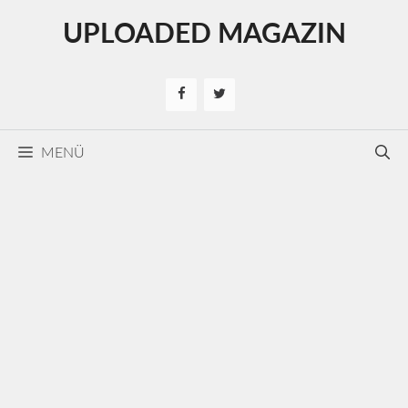
Kilépés
UPLOADED MAGAZIN
a
tartalomba
MENÜ