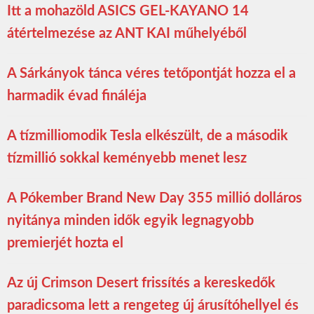
Itt a mohazöld ASICS GEL-KAYANO 14
átértelmezése az ANT KAI műhelyéből
A Sárkányok tánca véres tetőpontját hozza el a
harmadik évad fináléja
A tízmilliomodik Tesla elkészült, de a második
tízmillió sokkal keményebb menet lesz
A Pókember Brand New Day 355 millió dolláros
nyitánya minden idők egyik legnagyobb
premierjét hozta el
Az új Crimson Desert frissítés a kereskedők
paradicsoma lett a rengeteg új árusítóhellyel és