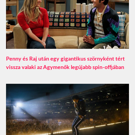
Penny és Raj után egy gigantikus szörnyként tért
vissza valaki az Agymenők legújabb spin-offjában