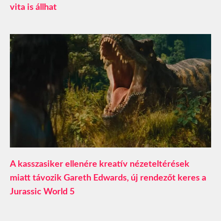
vita is állhat
A kasszasiker ellenére kreatív nézeteltérések
miatt távozik Gareth Edwards, új rendezőt keres a
Jurassic World 5