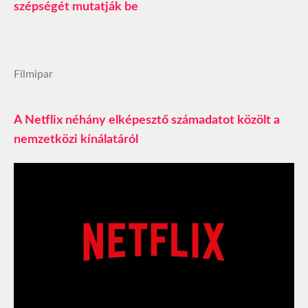
szépségét mutatják be
Filmipar
A Netflix néhány elképesztő számadatot közölt a
nemzetközi kínálatáról