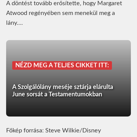
A döntést tovább erősítette, hogy Margaret
Atwood regényében sem menekül meg a
lány….
NÉZD MEG A TELJES CIKKET ITT:
A Szolgálólány meséje sztárja elárulta
June sorsát a Testamentumokban
Főkép forrása: Steve Wilkie/Disney