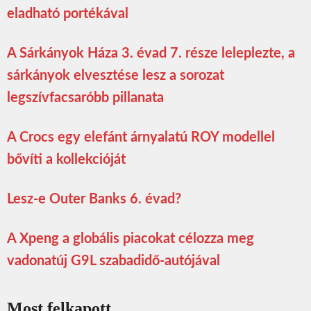
eladható portékával
A Sárkányok Háza 3. évad 7. része leleplezte, a
sárkányok elvesztése lesz a sorozat
legszívfacsaróbb pillanata
A Crocs egy elefánt árnyalatú ROY modellel
bővíti a kollekcióját
Lesz-e Outer Banks 6. évad?
A Xpeng a globális piacokat célozza meg
vadonatúj G9L szabadidő-autójával
Most felkapott