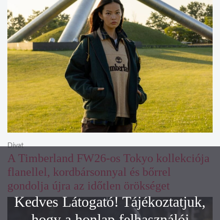
Divat
A Timberland FW26-os Tokyo kollekciója
flanellel, kordbársonnyal és bőrrel
gondolja újra az időtlen örökséget
Kedves Látogató! Tájékoztatjuk,
hogy a honlap felhasználói