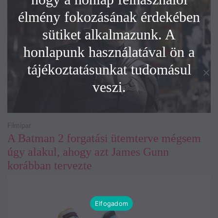
élmény fokozásának érdekében
sütiket alkalmazunk. A
honlapunk használatával ön a
tájékoztatásunkat tudomásul
veszi.
Filmipar
A Batman 2 forgatási ütemterve mégsem
úgy alakul, ahogy azt James Gunn
korábban tervezte
Elfogadom