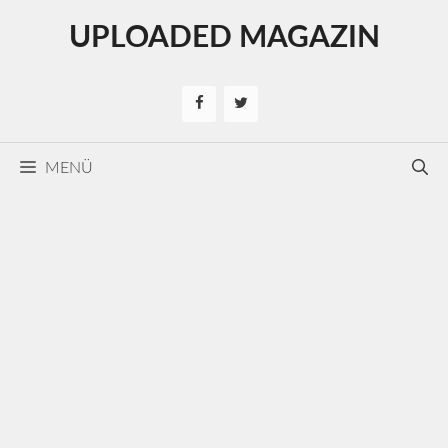
Kilépés
UPLOADED MAGAZIN
a
tartalomba
MENÜ