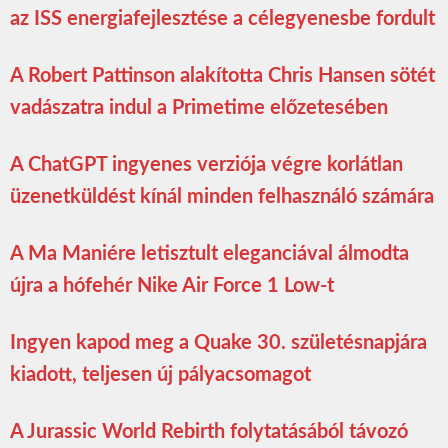
az ISS energiafejlesztése a célegyenesbe fordult
A Robert Pattinson alakította Chris Hansen sötét
vadászatra indul a Primetime előzetesében
A ChatGPT ingyenes verziója végre korlátlan
üzenetküldést kínál minden felhasználó számára
A Ma Maniére letisztult eleganciával álmodta
újra a hófehér Nike Air Force 1 Low-t
Ingyen kapod meg a Quake 30. születésnapjára
kiadott, teljesen új pályacsomagot
A Jurassic World Rebirth folytatásából távozó