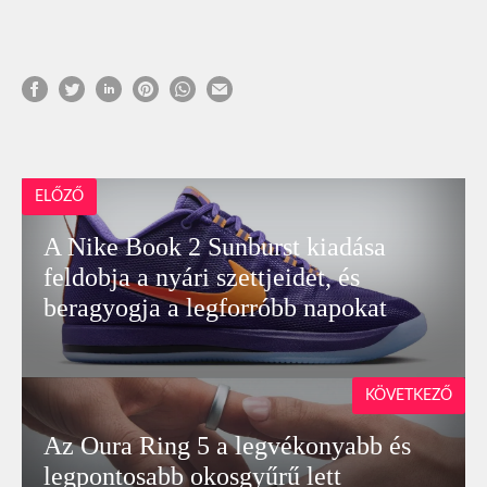
ELŐZŐ
A Nike Book 2 Sunburst kiadása
feldobja a nyári szettjeidet, és
beragyogja a legforróbb napokat
KÖVETKEZŐ
Az Oura Ring 5 a legvékonyabb és
legpontosabb okosgyűrű lett