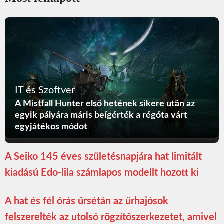
IT és Szoftver
A Mistfall Hunter első hetének sikere után az
egyik pályára máris beígérték a régóta várt
egyjátékos módot
A Seiko 145 éves születésnapjára hat limitált
kiadású Edo-lila számlapos modellt hozott ki
A hat és fél órás űrsétán az űrhajósok
felszerelték az utolsó rögzítőszerkezetet, amivel