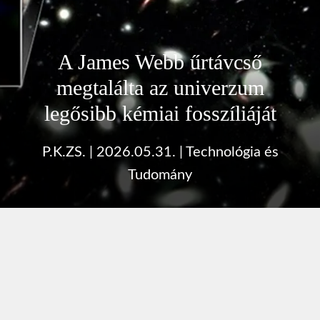
A James Webb űrtávcső
megtalálta az univerzum
legősibb kémiai fosszíliáját
P.K.ZS.
|
2026.05.31.
|
Technológia és
Tudomány