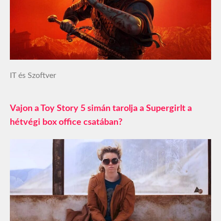
IT és Szoftver
Vajon a Toy Story 5 simán tarolja a Supergirlt a
hétvégi box office csatában?