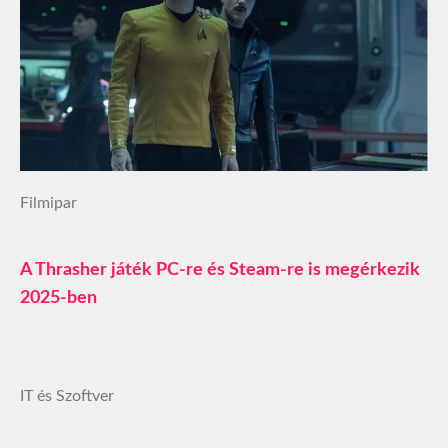
Filmipar
A Thrasher játék PC-re és Steam-re is megérkezik
2025-ben
IT és Szoftver