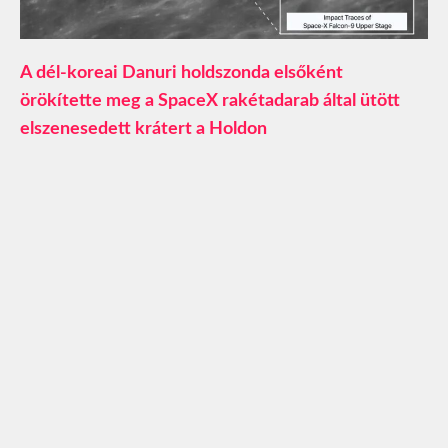
A dél-koreai Danuri holdszonda elsőként
örökítette meg a SpaceX rakétadarab által ütött
elszenesedett krátert a Holdon