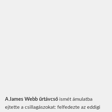
A James Webb űrtávcső
ismét ámulatba
ejtette a csillagászokat: felfedezte az eddigi