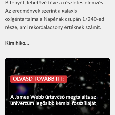
B fényét, lehetővé téve a részletes elemzést.
Az eredmények szerint a galaxis
oxigéntartalma a Napénak csupán 1/240-ed
része, ami rekordalacsony értéknek számít.
Kimihiko…
OLVASD TOVÁBB ITT:
A James Webb űrtávcső megtalálta az
univerzum legősibb kémiai fosszíliáját