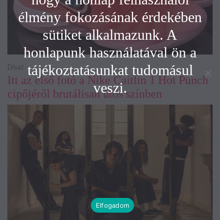
élmény fokozásának érdekében
sütiket alkalmazunk. A
honlapunk használatával ön a
tájékoztatásunkat tudomásul
Divat
Itt az első fotó a Nike Caitlin 1 Hot Punch
veszi.
cipőjéről brutálisan ütős színben
Elfogadom