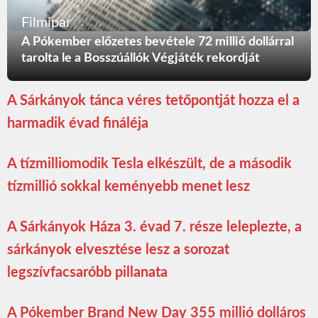
Filmipar
A Pókember előzetes bevétele 72 millió dollárral
tarolta le a Bosszúállók Végjáték rekordját
A Sárkányok tánca véres tetőpontját hozza el a
harmadik évad fináléja
A tízmilliomodik Tesla elkészült, de a második
tízmillió sokkal keményebb menet lesz
A Sárkányok Háza 3. évad 7. része leleplezte, a
sárkányok elvesztése lesz a sorozat
legszívfacsaróbb pillanata
A Pókember Brand New Day 355 millió dolláros