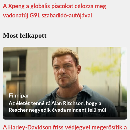
A Xpeng a globális piacokat célozza meg
vadonatúj G9L szabadidő-autójával
Most felkapott
Filmipar
Az életét tenné rá Alan Ritchson, hogy a
Reacher negyedik évada mindent felülmúl
A Harley-Davidson friss védjegyei megerősítik a