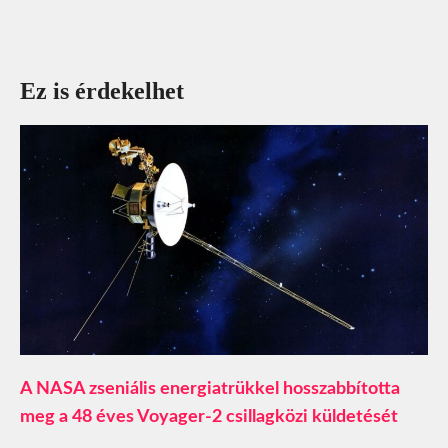
Ez is érdekelhet
A NASA zseniális energiatrükkel hosszabbította
meg a 48 éves Voyager-2 csillagközi küldetését