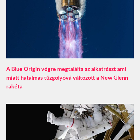
A Blue Origin végre megtalálta az alkatrészt ami
miatt hatalmas tűzgolyóvá változott a New Glenn
rakéta