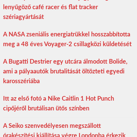
lenyűgöző café racer és flat tracker
szériagyártását
A NASA zseniális energiatrükkel hosszabbította
meg a 48 éves Voyager-2 csillagközi küldetését
A Bugatti Destrier egy utcára álmodott Bolide,
ami a pályaautók brutalitását öltözteti egyedi
karosszériába
Itt az első fotó a Nike Caitlin 1 Hot Punch
cipőjéről brutálisan ütős színben
A Seiko szenvedélyesen megszállott
órakészítési kiállítása végre Londonba érkezik