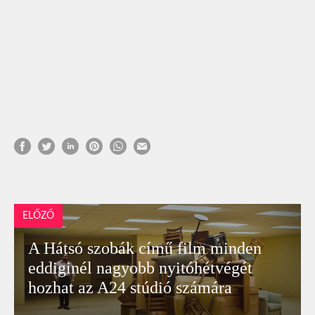
ELŐZŐ
A Hátsó szobák című film minden
eddiginél nagyobb nyitóhétvégét
hozhat az A24 stúdió számára