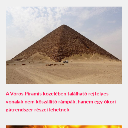
A Vörös Piramis közelében található rejtélyes
vonalak nem kőszállító rámpák, hanem egy ókori
gátrendszer részei lehetnek