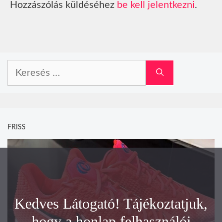
Hozzászólás küldéséhez
be kell jelentkezni
.
Keresés:
FRISS
Kedves Látogató! Tájékoztatjuk,
hogy a honlap felhasználói