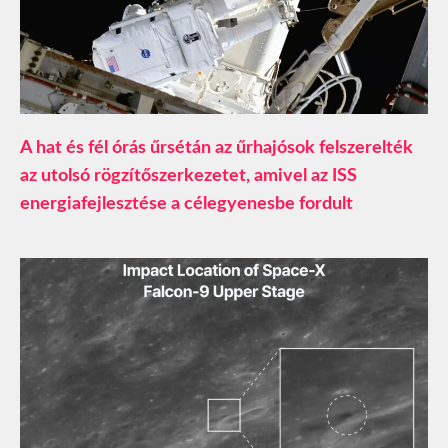
A hat és fél órás űrsétán az űrhajósok felszerelték
az utolsó rögzítőszerkezetet, amivel az ISS
energiafejlesztése a célegyenesbe fordult