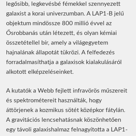
legősibb, legkevésbé fémekkel szennyezett
galaxist a korai univerzumban. A LAP1-B jelű
objektum mindössze 800 millió évvel az
Ősrobbanás után létezett, és olyan kémiai
összetétellel bír, amely a világegyetem
hajnalának állapotát tükrözi. A felfedezés
forradalmasíthatja a galaxisok kialakulásáról
alkotott elképzeléseinket.
A kutatók a Webb fejlett infravörös műszereit
és spektrométereit használták, hogy
áttörjenek a kozmikus sötét középkor fátylán.
A gravitációs lencsehatásnak köszönhetően
egy távoli galaxishalmaz felnagyította a LAP1-