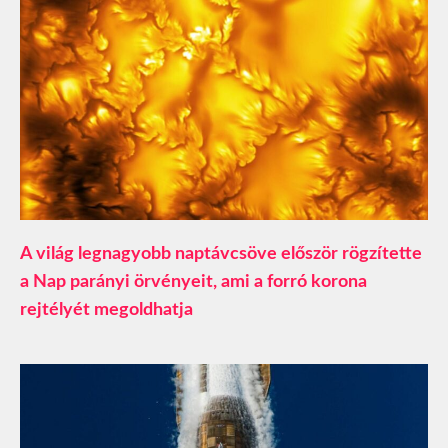
A világ legnagyobb naptávcsöve először rögzítette
a Nap parányi örvényeit, ami a forró korona
rejtélyét megoldhatja