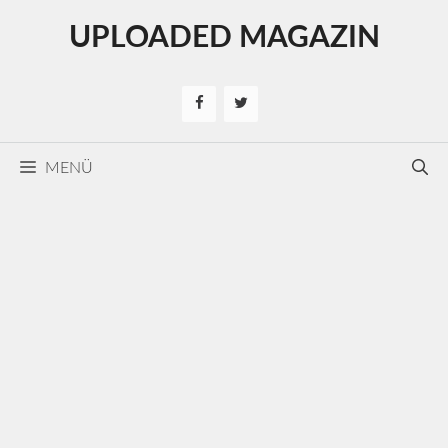
Kilépés
UPLOADED MAGAZIN
a
tartalomba
MENÜ