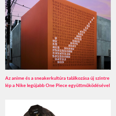
Az anime és a sneakerkultúra találkozása új szintre
lép a Nike legújabb One Piece együttműködésével