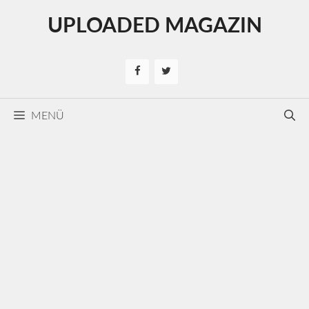
Kilépés
UPLOADED MAGAZIN
a
tartalomba
MENÜ