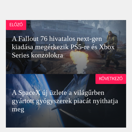
ELŐZŐ
A Fallout 76 hivatalos next-gen
kiadása megérkezik PS5-re és Xbox
Series konzolokra
KÖVETKEZŐ
A SpaceX új üzlete a világűrben
gyártott gyógyszerek piacát nyithatja
meg