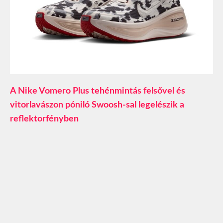
A Nike Vomero Plus tehénmintás felsővel és
vitorlavászon póniló Swoosh-sal legelészik a
reflektorfényben