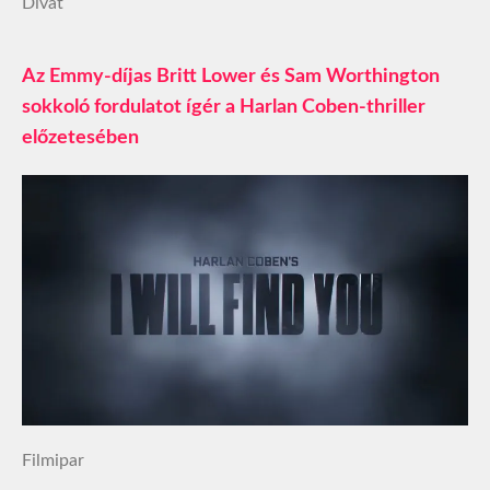
Divat
Az Emmy-díjas Britt Lower és Sam Worthington
sokkoló fordulatot ígér a Harlan Coben-thriller
előzetesében
Filmipar