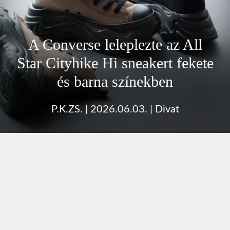
A Converse leleplezte az All
Star Cityhike Hi sneakert fekete
és barna színekben
P.K.ZS.
|
2026.06.03.
|
Divat