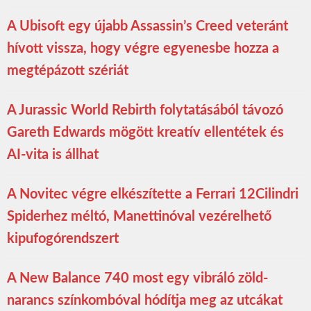
A Ubisoft egy újabb Assassin’s Creed veteránt
hívott vissza, hogy végre egyenesbe hozza a
megtépázott szériát
A Jurassic World Rebirth folytatásából távozó
Gareth Edwards mögött kreatív ellentétek és
AI-vita is állhat
A Novitec végre elkészítette a Ferrari 12Cilindri
Spiderhez méltó, Manettinóval vezérelhető
kipufogórendszert
A New Balance 740 most egy vibráló zöld-
narancs színkombóval hódítja meg az utcákat