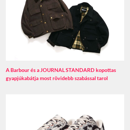
A Barbour és a JOURNAL STANDARD kopottas
gyapjúkabátja most rövidebb szabással tarol