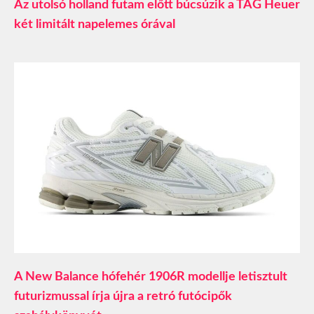
Az utolsó holland futam előtt búcsúzik a TAG Heuer
két limitált napelemes órával
A New Balance hófehér 1906R modellje letisztult
futurizmussal írja újra a retró futócipők