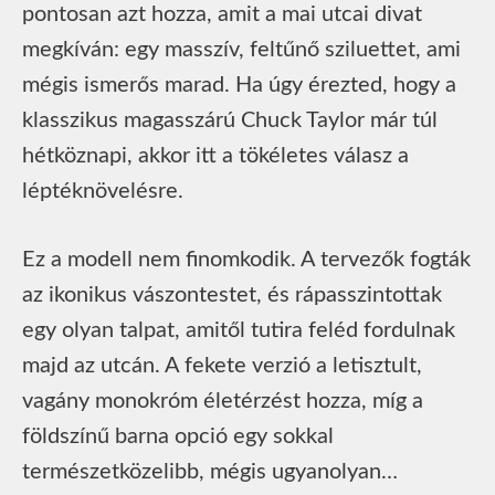
pontosan azt hozza, amit a mai utcai divat
megkíván: egy masszív, feltűnő sziluettet, ami
mégis ismerős marad. Ha úgy érezted, hogy a
klasszikus magasszárú Chuck Taylor már túl
hétköznapi, akkor itt a tökéletes válasz a
léptéknövelésre.
Ez a modell nem finomkodik. A tervezők fogták
az ikonikus vászontestet, és rápasszintottak
egy olyan talpat, amitől tutira feléd fordulnak
majd az utcán. A fekete verzió a letisztult,
vagány monokróm életérzést hozza, míg a
földszínű barna opció egy sokkal
természetközelibb, mégis ugyanolyan…