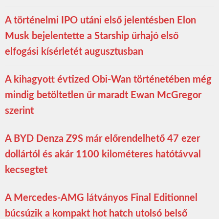
A történelmi IPO utáni első jelentésben Elon
Musk bejelentette a Starship űrhajó első
elfogási kísérletét augusztusban
A kihagyott évtized Obi-Wan történetében még
mindig betöltetlen űr maradt Ewan McGregor
szerint
A BYD Denza Z9S már előrendelhető 47 ezer
dollártól és akár 1100 kilométeres hatótávval
kecsegtet
A Mercedes-AMG látványos Final Editionnel
búcsúzik a kompakt hot hatch utolsó belső