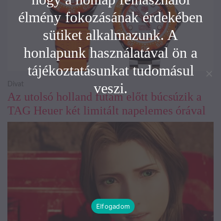
élmény fokozásának érdekében
sütiket alkalmazunk. A
honlapunk használatával ön a
tájékoztatásunkat tudomásul
veszi.
Divat
Az utolsó holland futam előtt búcsúzik a
TAG Heuer két limitált napelemes órával
Elfogadom