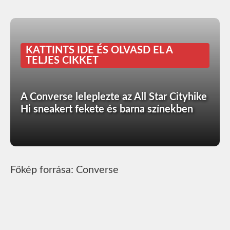
KATTINTS IDE ÉS OLVASD EL A
TELJES CIKKET
A Converse leleplezte az All Star Cityhike
Hi sneakert fekete és barna színekben
Főkép forrása: Converse