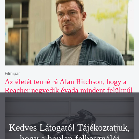
Filmipar
Az életét tenné rá Alan Ritchson, hogy a
Reacher negyedik évada mindent felülmúl
Kedves Látogató! Tájékoztatjuk,
hogy a honlap felhasználói