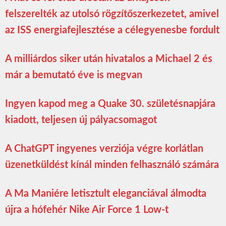
felszerelték az utolsó rögzítőszerkezetet, amivel
az ISS energiafejlesztése a célegyenesbe fordult
A milliárdos siker után hivatalos a Michael 2 és
már a bemutató éve is megvan
Ingyen kapod meg a Quake 30. születésnapjára
kiadott, teljesen új pályacsomagot
A ChatGPT ingyenes verziója végre korlátlan
üzenetküldést kínál minden felhasználó számára
A Ma Maniére letisztult eleganciával álmodta
újra a hófehér Nike Air Force 1 Low-t