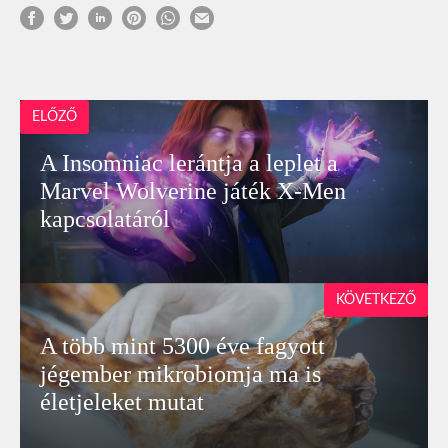
ELŐZŐ
A Insomniac lerántja a leplet a
Marvel Wolverine játék X-Men
kapcsolatáról
KÖVETKEZŐ
A több mint 5300 éve fagyott
jégember mikrobiomja ma is
életjeleket mutat