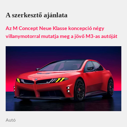
A szerkesztő ajánlata
Az M Concept Neue Klasse koncepció négy
villanymotorral mutatja meg a jövő M3-as autóját
Autó