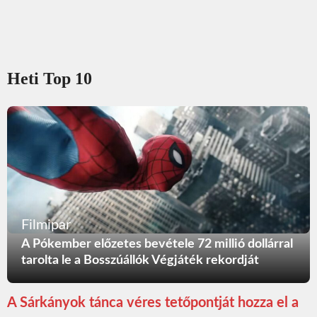
Heti Top 10
Filmipar
A Pókember előzetes bevétele 72 millió dollárral
tarolta le a Bosszúállók Végjáték rekordját
A Sárkányok tánca véres tetőpontját hozza el a