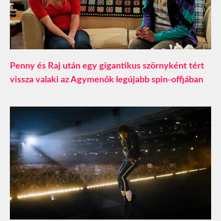
Penny és Raj után egy gigantikus szörnyként tért
vissza valaki az Agymenők legújabb spin-offjában