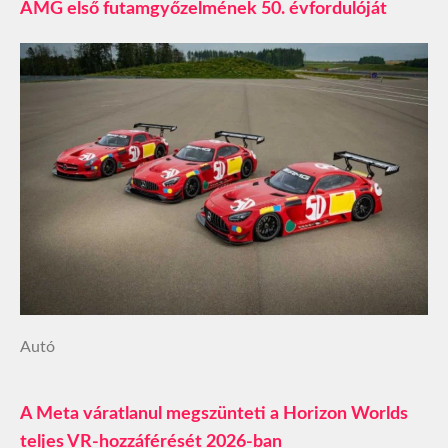
AMG első futamgyőzelmének 50. évfordulóját
Autó
A Meta váratlanul megszünteti a Horizon Worlds
teljes VR-hozzáférését 2026-ban