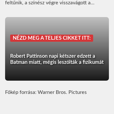
feltűnik, a színész végre visszavágott a…
NÉZD MEG A TELJES CIKKET ITT:
Robert Pattinson napi kétszer edzett a
Batman miatt, mégis leszólták a fizikumát
Főkép forrása: Warner Bros. Pictures