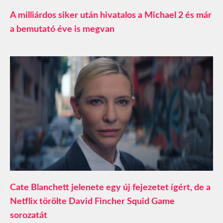
A milliárdos siker után hivatalos a Michael 2 és már
a bemutató éve is megvan
Cate Blanchett jelenete egy új fejezetet ígért, de a
Netflix törölte David Fincher Squid Game
sorozatát