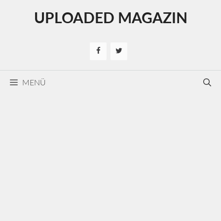
Kilépés
UPLOADED MAGAZIN
a
tartalomba
MENÜ