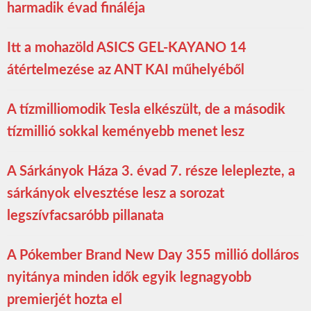
harmadik évad fináléja
Itt a mohazöld ASICS GEL-KAYANO 14
átértelmezése az ANT KAI műhelyéből
A tízmilliomodik Tesla elkészült, de a második
tízmillió sokkal keményebb menet lesz
A Sárkányok Háza 3. évad 7. része leleplezte, a
sárkányok elvesztése lesz a sorozat
legszívfacsaróbb pillanata
A Pókember Brand New Day 355 millió dolláros
nyitánya minden idők egyik legnagyobb
premierjét hozta el