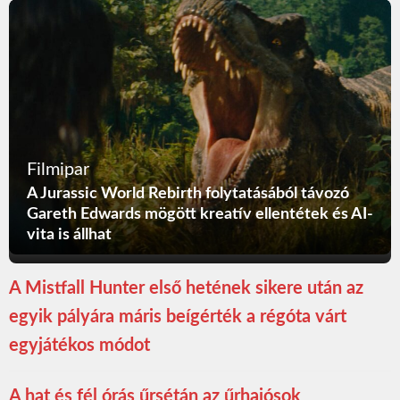
Filmipar
A Jurassic World Rebirth folytatásából távozó
Gareth Edwards mögött kreatív ellentétek és AI-
vita is állhat
A Mistfall Hunter első hetének sikere után az
egyik pályára máris beígérték a régóta várt
egyjátékos módot
A hat és fél órás űrsétán az űrhajósok