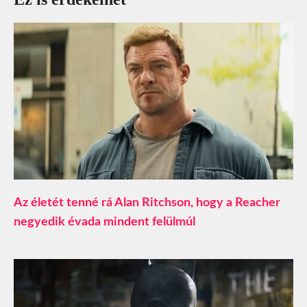
Az életét tenné rá Alan Ritchson, hogy a Reacher
negyedik évada mindent felülmúl