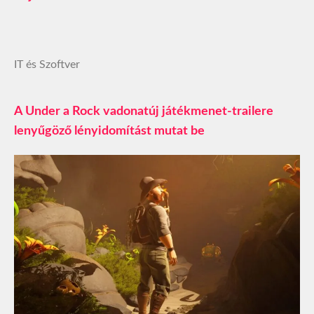
IT és Szoftver
A Under a Rock vadonatúj játékmenet-trailere
lenyűgöző lényidomítást mutat be