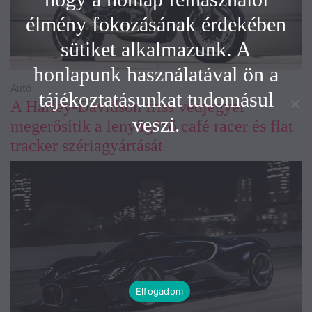
élmény fokozásának érdekében
sütiket alkalmazunk. A
honlapunk használatával ön a
Autó
tájékoztatásunkat tudomásul
A Harley-Davidson friss védjegyei
veszi.
megerősítik a lenyűgöző café racer és flat
tracker szériagyártását
Elfogadom