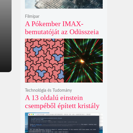
Filmipar
A Pókember IMAX-
bemutatóját az Odüsszeia
exkluzív vetítési
időszakának lejárta hozza
el
Technológia és Tudomány
A 13 oldalú einstein
csempéből épített kristály
példátlanul forgó
csillagmintát vetít a fény
polarizációjától függően