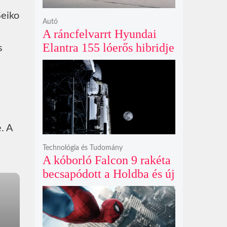
Seiko
Autó
A ráncfelvarrt Hyundai
Elantra 155 lóerős hibridje
s
és prémium utastere
komoly belsőtéri ugrást
hoz
. A
Technológia és Tudomány
A kóborló Falcon 9 rakéta
becsapódott a Holdba és új
krátert hagyott maga után