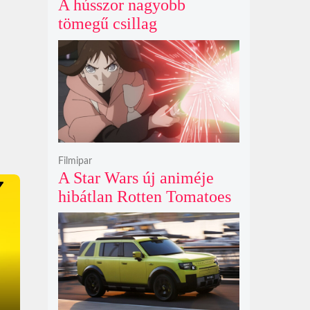
A hússzor nagyobb
tömegű csillag
szupernóvájának rejtélyes
első fényét gamma-kitörés
nélkül kapták lencsevégre
a Föld obszervatóriumai
Filmipar
A Star Wars új animéje
hibátlan Rotten Tomatoes
értékeléssel bizonyítja
nincs szükség a
nagyvászonra