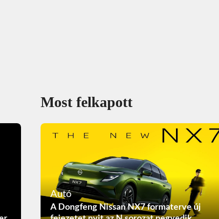
Most felkapott
Autó
A Dongfeng Nissan NX7 formaterve új
er
fejezetet nyit az N sorozat negyedik