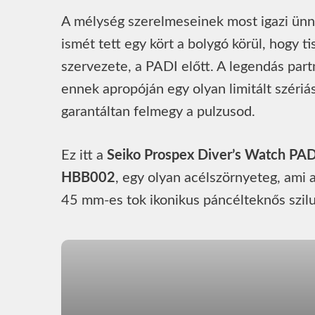
A mélység szerelmeseinek most igazi ünne
ismét tett egy kört a bolygó körül, hogy ti
szervezete, a PADI előtt. A legendás part
ennek apropóján egy olyan limitált szériá
garantáltan felmegy a pulzusod.
Ez itt a
Seiko Prospex Diver’s Watch PADI
HBB002
, egy olyan acélszörnyeteg, ami 
45 mm-es tok ikonikus páncélteknős szil