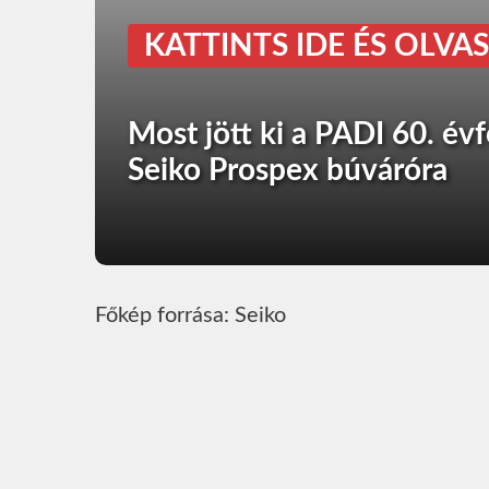
KATTINTS IDE ÉS OLVAS
Most jött ki a PADI 60. évf
Seiko Prospex búváróra
Főkép forrása: Seiko