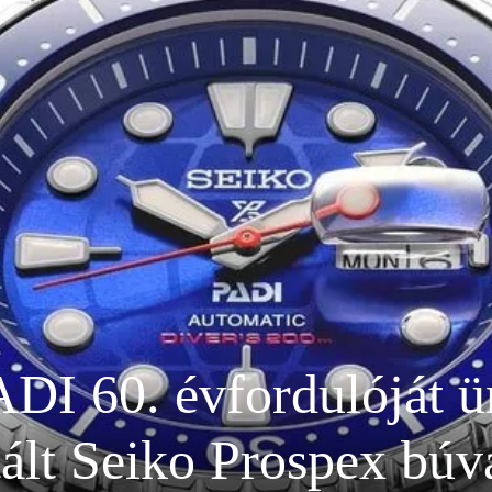
PADI 60. évfordulóját ü
tált Seiko Prospex búv