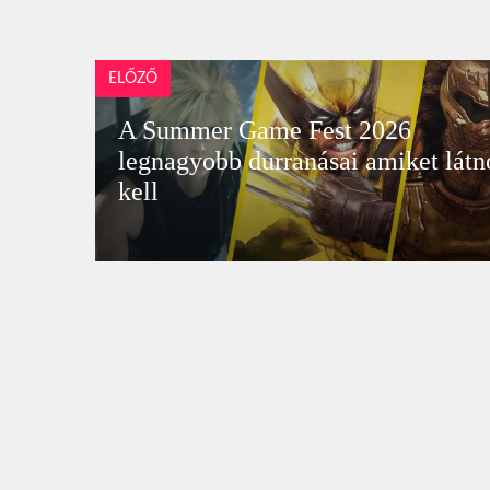
ELŐZŐ
A Summer Game Fest 2026
legnagyobb durranásai amiket látn
kell