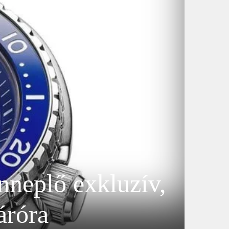
nneplő exkluzív,
áróra