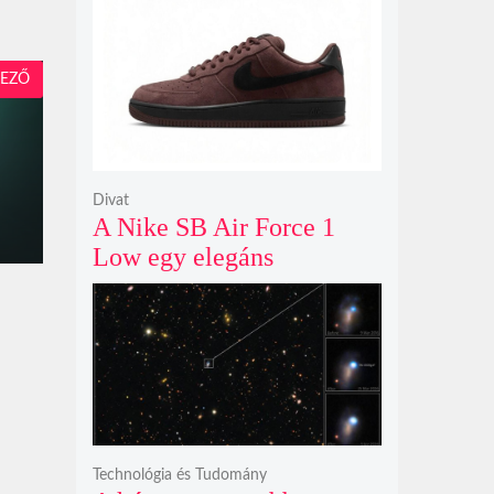
modelljeként
EZŐ
Divat
A Nike SB Air Force 1
Low egy elegáns
világosbarna
színváltozatban bukkant
fel újra
Technológia és Tudomány