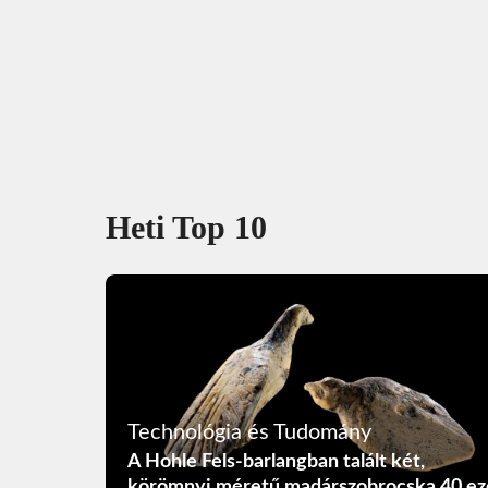
Heti Top 10
Technológia és Tudomány
A Hohle Fels-barlangban talált két,
körömnyi méretű madárszobrocska 40 ez