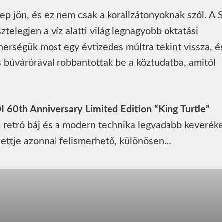
p jön, és ez nem csak a korallzátonyoknak szól. A 
sztelegjen a víz alatti világ legnagyobb oktatási
nerségük most egy évtizedes múltra tekint vissza, é
s búvárórával robbantottak be a köztudatba, amitől
 60th Anniversary Limited Edition “King Turtle”
a retró báj és a modern technika legvadabb keveréke
uettje azonnal felismerhető, különösen…