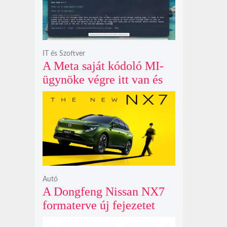
IT és Szoftver
A Meta saját kódoló MI-
ügynöke végre itt van és
nem fél belenyúlni a
fájljaidba
Autó
A Dongfeng Nissan NX7
formaterve új fejezetet
nyit az N sorozat negyedik