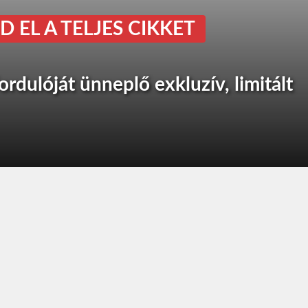
D EL A TELJES CIKKET
ordulóját ünneplő exkluzív, limitált