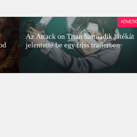
KÖVETK
Az Attack on Titan harmadik játékát
od
jelentette be egy friss trailerben