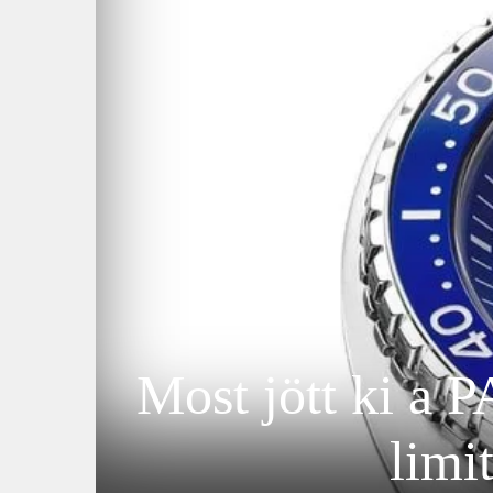
Most jött ki a 
limi