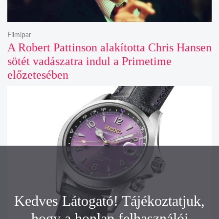
Filmipar
A Robert Pattinson alakította Chris Hansen
sötét vadászatra indul a Primetime
előzetesében
Kedves Látogató! Tájékoztatjuk,
hogy a honlap felhasználói