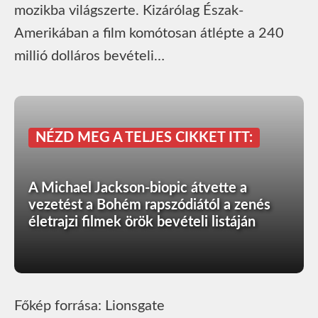
mozikba világszerte. Kizárólag Észak-
Amerikában a film komótosan átlépte a 240
millió dolláros bevételi…
NÉZD MEG A TELJES CIKKET ITT:
A Michael Jackson-biopic átvette a
vezetést a Bohém rapszódiától a zenés
életrajzi filmek örök bevételi listáján
Főkép forrása: Lionsgate