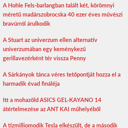
A Hohle Fels-barlangban talált két, körömnyi
méretű madárszobrocska 40 ezer éves művészi
bravúrról árulkodik
A Stuart az univerzum ellen alternatív
univerzumában egy keménykezű
gerillavezérként tér vissza Penny
A Sárkányok tánca véres tetőpontját hozza el a
harmadik évad fináléja
Itt a mohazöld ASICS GEL-KAYANO 14
átértelmezése az ANT KAI műhelyéből
A tízmilliomodik Tesla elkészült, de a második