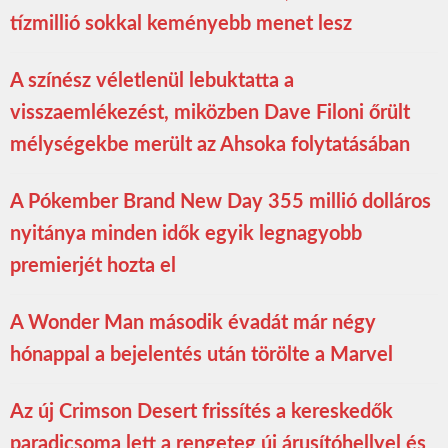
tízmillió sokkal keményebb menet lesz
A színész véletlenül lebuktatta a
visszaemlékezést, miközben Dave Filoni őrült
mélységekbe merült az Ahsoka folytatásában
A Pókember Brand New Day 355 millió dolláros
nyitánya minden idők egyik legnagyobb
premierjét hozta el
A Wonder Man második évadát már négy
hónappal a bejelentés után törölte a Marvel
Az új Crimson Desert frissítés a kereskedők
paradicsoma lett a rengeteg új árusítóhellyel és