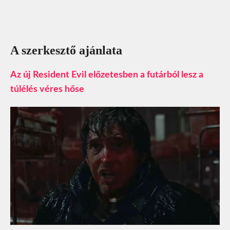
A szerkesztő ajánlata
Az új Resident Evil előzetesben a futárból lesz a
túlélés véres hőse