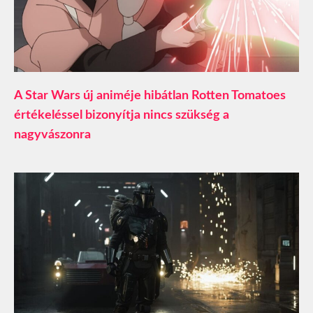
A Star Wars új animéje hibátlan Rotten Tomatoes
értékeléssel bizonyítja nincs szükség a
nagyvászonra