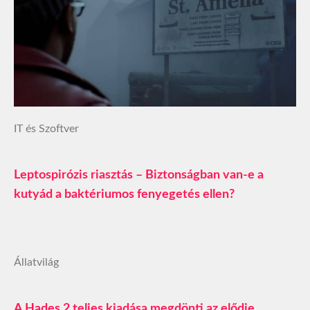
IT és Szoftver
Leptospirózis riasztás – Biztonságban van-e a
kutyád a baktériumos fenyegetés ellen?
Állatvilág
A Hades 2 teljes kiadása megdönti az elődje