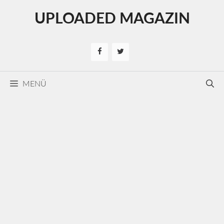
Kilépés
UPLOADED MAGAZIN
a
tartalomba
MENÜ