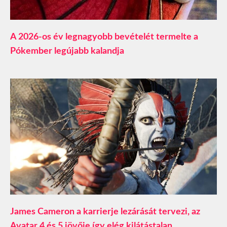
A 2026-os év legnagyobb bevételét termelte a
Pókember legújabb kalandja
James Cameron a karrierje lezárását tervezi, az
Avatar 4 és 5 jövője így elég kilátástalan