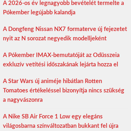
A 2026-os év legnagyobb bevételét termelte a
Pókember legújabb kalandja
A Dongfeng Nissan NX7 formaterve új fejezetet
nyit az N sorozat negyedik modelljeként
A Pókember IMAX-bemutatóját az Odüsszeia
exkluzív vetítési időszakának lejárta hozza el
A Star Wars új animéje hibátlan Rotten
Tomatoes értékeléssel bizonyítja nincs szükség
a nagyvászonra
A Nike SB Air Force 1 Low egy elegáns
világosbarna színváltozatban bukkant fel újra