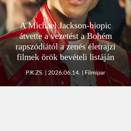
A Michael Jackson-biopic
átvette a vezetést a Bohém
rapszódiától a zenés életrajzi
filmek örök bevételi listáján
P.K.ZS.
|
2026.06.14.
|
Filmipar