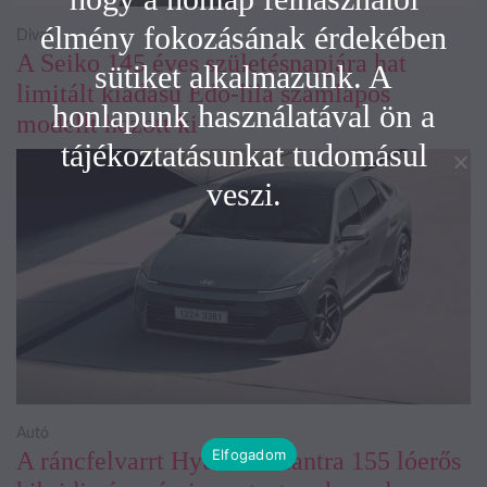
élmény fokozásának érdekében
Divat
A Seiko 145 éves születésnapjára hat
sütiket alkalmazunk. A
limitált kiadású Edo-lila számlapos
honlapunk használatával ön a
modellt hozott ki
tájékoztatásunkat tudomásul
veszi.
Autó
Elfogadom
A ráncfelvarrt Hyundai Elantra 155 lóerős