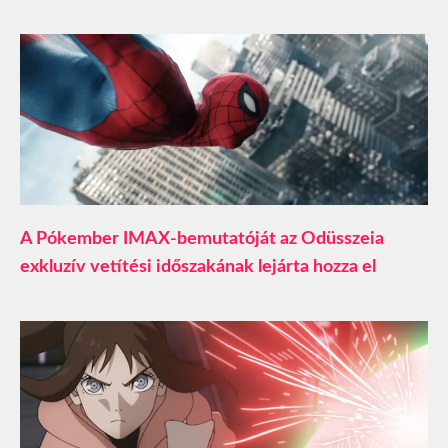
A Pókember IMAX-bemutatóját az Odüsszeia
exkluzív vetítési időszakának lejárta hozza el