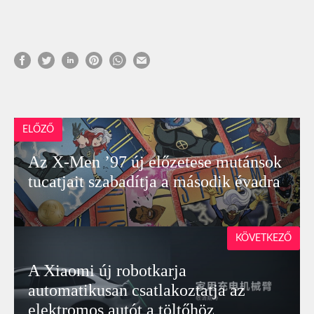
ELŐZŐ
Az X-Men ’97 új előzetese mutánsok
tucatjait szabadítja a második évadra
KÖVETKEZŐ
A Xiaomi új robotkarja
automatikusan csatlakoztatja az
elektromos autót a töltőhöz