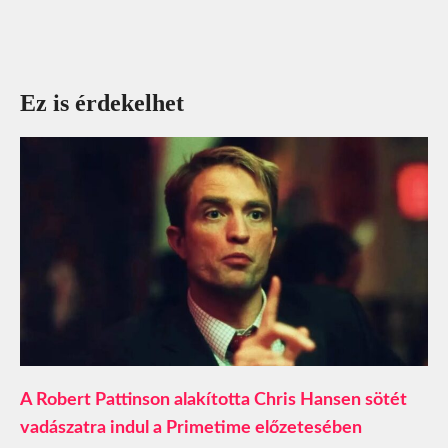
Ez is érdekelhet
A Robert Pattinson alakította Chris Hansen sötét
vadászatra indul a Primetime előzetesében