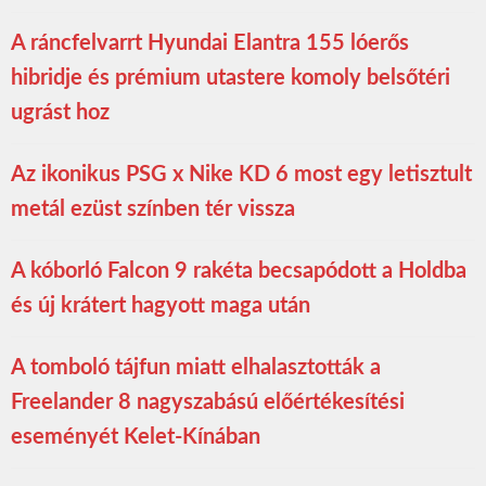
A ráncfelvarrt Hyundai Elantra 155 lóerős
hibridje és prémium utastere komoly belsőtéri
ugrást hoz
Az ikonikus PSG x Nike KD 6 most egy letisztult
metál ezüst színben tér vissza
A kóborló Falcon 9 rakéta becsapódott a Holdba
és új krátert hagyott maga után
A tomboló tájfun miatt elhalasztották a
Freelander 8 nagyszabású előértékesítési
eseményét Kelet-Kínában