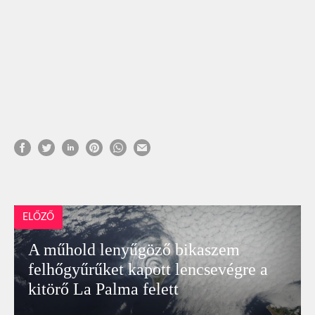
ELŐZŐ
A műhold lenyűgöző bikaszem
felhőgyűrűket kapott lencsevégre a
kitörő La Palma felett