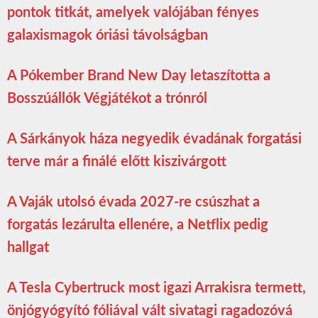
pontok titkát, amelyek valójában fényes
galaxismagok óriási távolságban
A Pókember Brand New Day letaszította a
Bosszúállók Végjátékot a trónról
A Sárkányok háza negyedik évadának forgatási
terve már a finálé előtt kiszivárgott
A Vaják utolsó évada 2027-re csúszhat a
forgatás lezárulta ellenére, a Netflix pedig
hallgat
A Tesla Cybertruck most igazi Arrakisra termett,
önjógyógyító fóliával vált sivatagi ragadozóvá