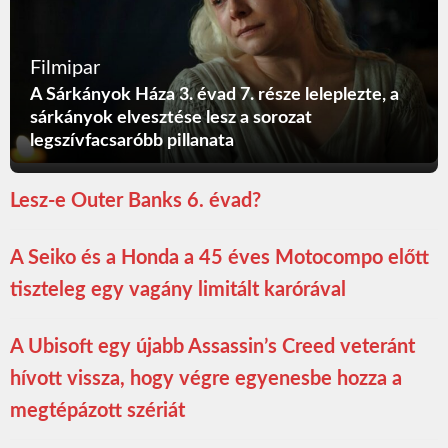
Filmipar
A Sárkányok Háza 3. évad 7. része leleplezte, a
sárkányok elvesztése lesz a sorozat
legszívfacsaróbb pillanata
Lesz-e Outer Banks 6. évad?
A Seiko és a Honda a 45 éves Motocompo előtt
tiszteleg egy vagány limitált karórával
A Ubisoft egy újabb Assassin’s Creed veteránt
hívott vissza, hogy végre egyenesbe hozza a
megtépázott szériát