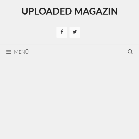
Kilépés
UPLOADED MAGAZIN
a
tartalomba
MENÜ