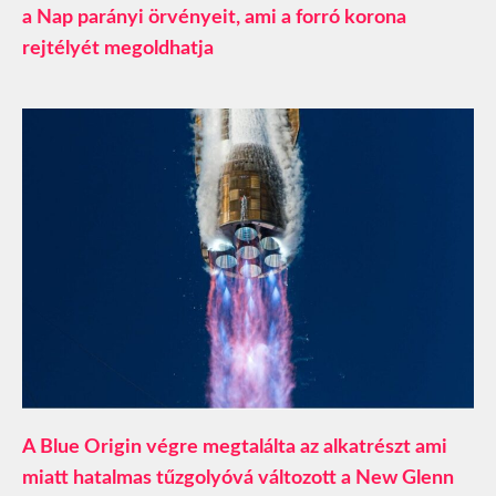
a Nap parányi örvényeit, ami a forró korona
rejtélyét megoldhatja
A Blue Origin végre megtalálta az alkatrészt ami
miatt hatalmas tűzgolyóvá változott a New Glenn