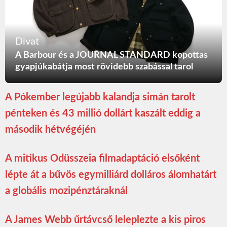
Divat
A Barbour és a JOURNAL STANDARD kopottas
gyapjúkabátja most rövidebb szabással tarol
A Pókember legújabb kalandja simán tarolt
pénteken és 43 millió dollárt kaszált eddig a
második hétvégéjén
A mitikus Odüsszeia filmadaptáció elsőként
lépte át a bűvös egymilliárd dolláros álomhatárt
a globális mozipénztáraknál
A James Webb űrtávcső leleplezte a kis piros