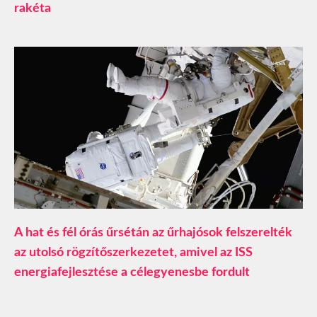
rakéta
A hat és fél órás űrsétán az űrhajósok felszerelték
az utolsó rögzítőszerkezetet, amivel az ISS
energiafejlesztése a célegyenesbe fordult