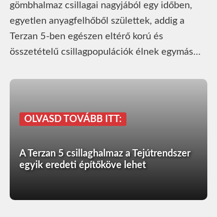
gömbhalmaz csillagai nagyjából egy időben,
egyetlen anyagfelhőből születtek, addig a
Terzan 5-ben egészen eltérő korú és
összetételű csillagpopulációk élnek egymás…
OLVASD TOVÁBB ITT:
A Terzan 5 csillaghalmaz a Tejútrendszer
egyik eredeti építőköve lehet