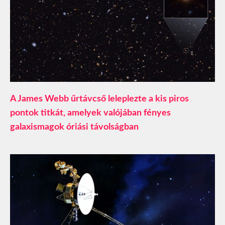
A James Webb űrtávcső leleplezte a kis piros
pontok titkát, amelyek valójában fényes
galaxismagok óriási távolságban