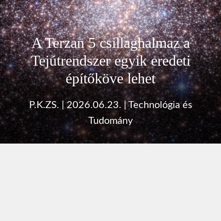
A Terzan 5 csillaghalmaz a
Tejútrendszer egyik eredeti
építőköve lehet
P.K.ZS.
|
2026.06.23.
|
Technológia és
Tudomány