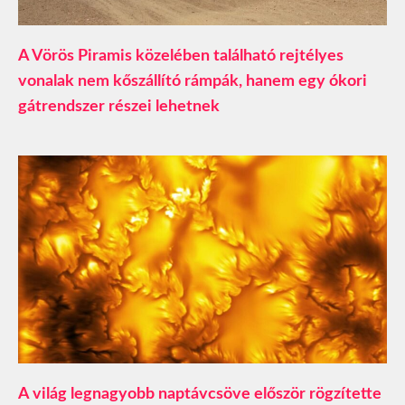
A Vörös Piramis közelében található rejtélyes
vonalak nem kőszállító rámpák, hanem egy ókori
gátrendszer részei lehetnek
A világ legnagyobb naptávcsöve először rögzítette