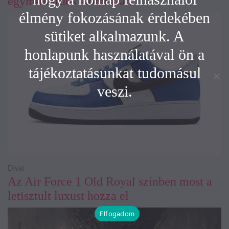
egymilliárdos álomhatárt
élmény fokozásának érdekében
sütiket alkalmazunk. A
honlapunk használatával ön a
tájékoztatásunkat tudomásul
veszi.
Divat
Az Air Force 1 Old Royal színben most a
letisztult luxust hozza el
Elfogadom