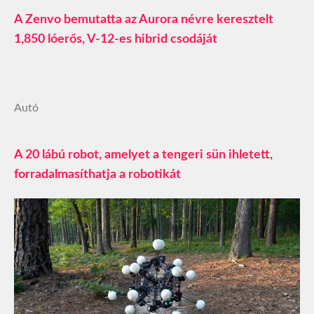
A Zenvo bemutatta az Aurora névre keresztelt
1,850 lóerős, V-12-es hibrid csodáját
Autó
A 20 lábú robot, amelyet a tengeri sün ihletett,
forradalmasíthatja a robotikát