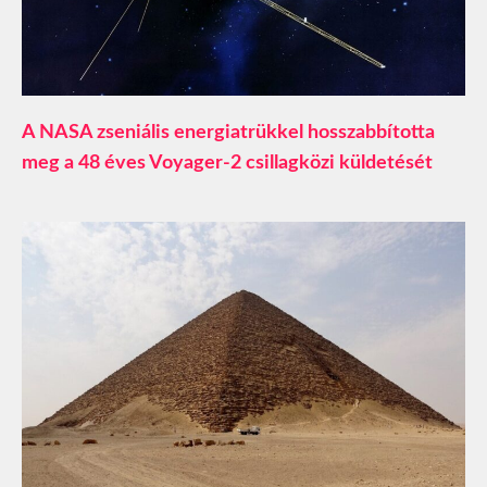
A NASA zseniális energiatrükkel hosszabbította
meg a 48 éves Voyager-2 csillagközi küldetését