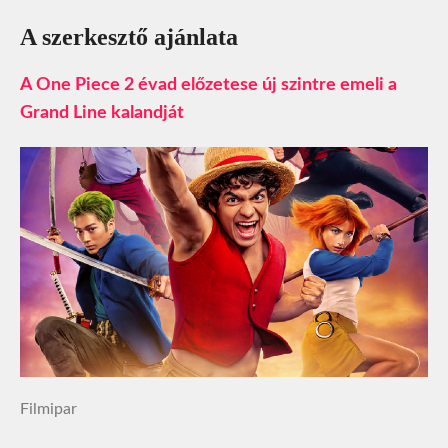
A szerkesztő ajánlata
A One Piece 2 évad előzetese új szintre emeli a
Grand Line kalandját
Filmipar