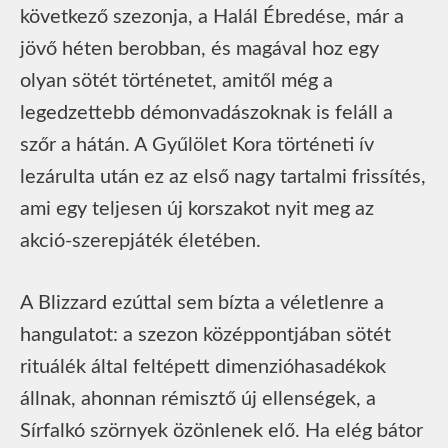
következő szezonja, a Halál Ébredése, már a
jövő héten berobban, és magával hoz egy
olyan sötét történetet, amitől még a
legedzettebb démonvadászoknak is feláll a
szőr a hátán. A Gyűlölet Kora történeti ív
lezárulta után ez az első nagy tartalmi frissítés,
ami egy teljesen új korszakot nyit meg az
akció-szerepjáték életében.
A Blizzard ezúttal sem bízta a véletlenre a
hangulatot: a szezon középpontjában sötét
rituálék által feltépett dimenzióhasadékok
állnak, ahonnan rémisztő új ellenségek, a
Sírfalkó szörnyek özönlenek elő. Ha elég bátor