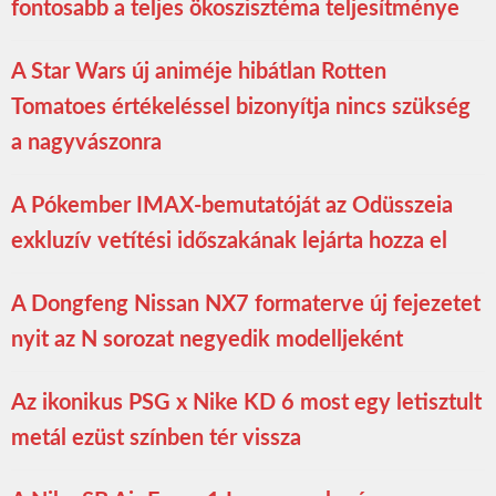
fontosabb a teljes ökoszisztéma teljesítménye
A Star Wars új animéje hibátlan Rotten
Tomatoes értékeléssel bizonyítja nincs szükség
a nagyvászonra
A Pókember IMAX-bemutatóját az Odüsszeia
exkluzív vetítési időszakának lejárta hozza el
A Dongfeng Nissan NX7 formaterve új fejezetet
nyit az N sorozat negyedik modelljeként
Az ikonikus PSG x Nike KD 6 most egy letisztult
metál ezüst színben tér vissza