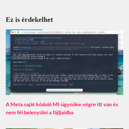
Ez is érdekelhet
A Meta saját kódoló MI-ügynöke végre itt van és
nem fél belenyúlni a fájljaidba