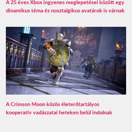
A 25 éves Xbox ingyenes meglepetései között egy
dinamikus téma és nosztalgikus avatárok is várnak
A Crimson Moon közös életerőtartályos
kooperatív vadászatai heteken belül indulnak