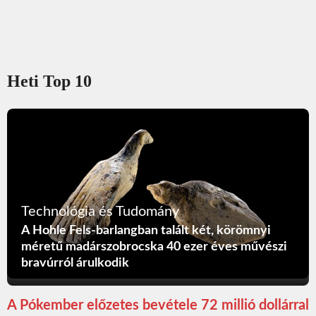
Heti Top 10
Technológia és Tudomány
A Hohle Fels-barlangban talált két, körömnyi
méretű madárszobrocska 40 ezer éves művészi
bravúrról árulkodik
A Pókember előzetes bevétele 72 millió dollárral