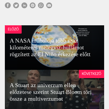
ELŐZŐ
A NASA műholdja több száz
kilométeres melegvíz-hullámot
rögzített az El Niño érkezése előtt
KÖVETKEZŐ
A Stuart az univerzum ellen
előzetese szerint Stuart Bloom töri
össze a multiverzumot