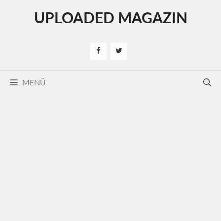
Kilépés
UPLOADED MAGAZIN
a
tartalomba
MENÜ