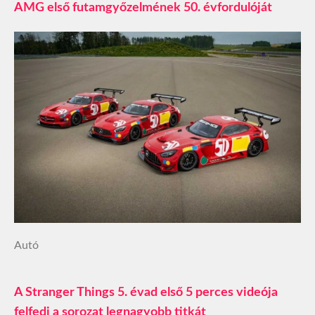
AMG első futamgyőzelmének 50. évfordulóját
Autó
A Stranger Things 5. évad első 5 perces videója
felfedi a sorozat legnagyobb titkát