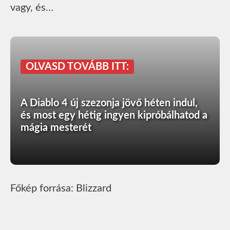
vagy, és…
OLVASD TOVÁBB ITT:
A Diablo 4 új szezonja jövő héten indul,
és most egy hétig ingyen kipróbálhatod a
mágia mesterét
Főkép forrása: Blizzard