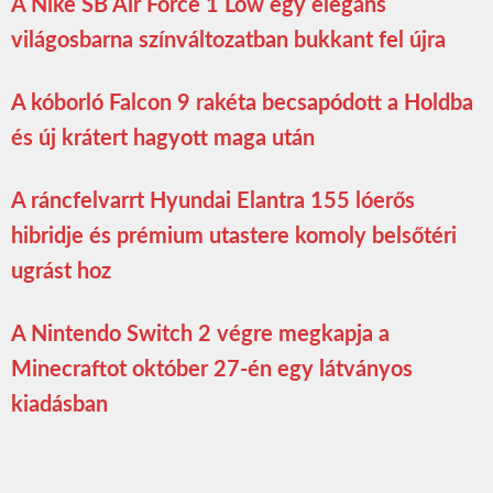
A Nike SB Air Force 1 Low egy elegáns
világosbarna színváltozatban bukkant fel újra
A kóborló Falcon 9 rakéta becsapódott a Holdba
és új krátert hagyott maga után
A ráncfelvarrt Hyundai Elantra 155 lóerős
hibridje és prémium utastere komoly belsőtéri
ugrást hoz
A Nintendo Switch 2 végre megkapja a
Minecraftot október 27-én egy látványos
kiadásban