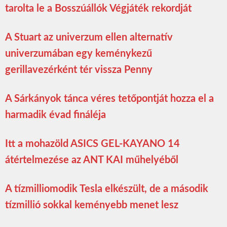
tarolta le a Bosszúállók Végjáték rekordját
A Stuart az univerzum ellen alternatív
univerzumában egy keménykezű
gerillavezérként tér vissza Penny
A Sárkányok tánca véres tetőpontját hozza el a
harmadik évad fináléja
Itt a mohazöld ASICS GEL-KAYANO 14
átértelmezése az ANT KAI műhelyéből
A tízmilliomodik Tesla elkészült, de a második
tízmillió sokkal keményebb menet lesz