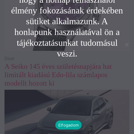
élmény fokozásának érdekében
sütiket alkalmazunk. A
honlapunk használatával ön a
tájékoztatásunkat tudomásul
veszi.
Divat
A Seiko 145 éves születésnapjára hat
limitált kiadású Edo-lila számlapos
modellt hozott ki
Elfogadom