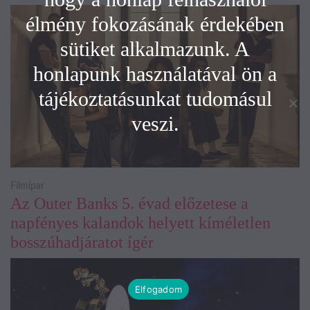
élmény fokozásának érdekében
sütiket alkalmazunk. A
honlapunk használatával ön a
tájékoztatásunkat tudomásul
veszi.
Filmipar
Az Outer Banks 5. évad előzetese a
napfényes kalandok helyett kíméletlen
bosszúhadjáratot ígér
Elfogadom