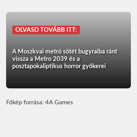
OLVASD TOVÁBB ITT:
A Moszkvai metró sötét bugyraiba ránt
vissza a Metro 2039 és a
posztapokaliptikus horror gyökerei
Főkép forrása: 4A Games