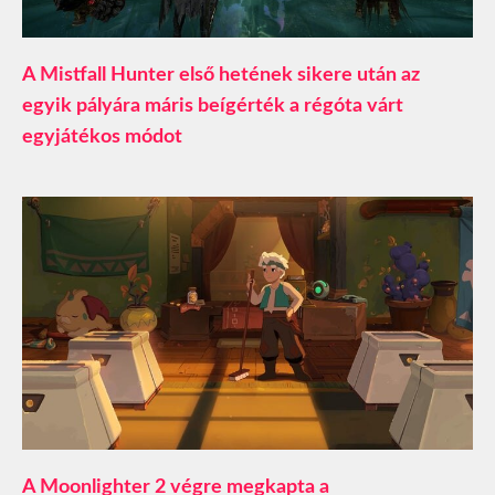
A Mistfall Hunter első hetének sikere után az
egyik pályára máris beígérték a régóta várt
egyjátékos módot
A Moonlighter 2 végre megkapta a