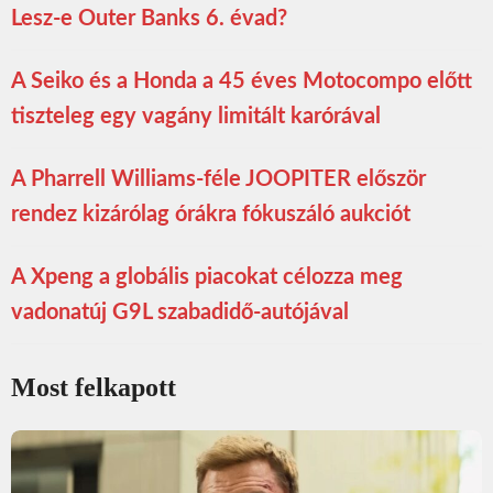
Lesz-e Outer Banks 6. évad?
A Seiko és a Honda a 45 éves Motocompo előtt
tiszteleg egy vagány limitált karórával
A Pharrell Williams-féle JOOPITER először
rendez kizárólag órákra fókuszáló aukciót
A Xpeng a globális piacokat célozza meg
vadonatúj G9L szabadidő-autójával
Most felkapott