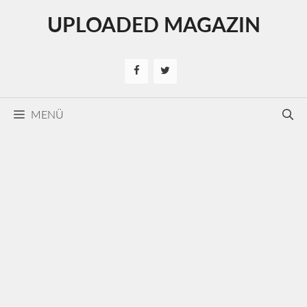
Kilépés
UPLOADED MAGAZIN
a
tartalomba
MENÜ