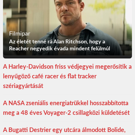
Filmipar
Az életét tenné rá Alan Ritchson, hogy a
Reacher negyedik évada mindent felülmúl
A Harley-Davidson friss védjegyei megerősítik a
lenyűgöző café racer és flat tracker
szériagyártását
A NASA zseniális energiatrükkel hosszabbította
meg a 48 éves Voyager-2 csillagközi küldetését
A Bugatti Destrier egy utcára álmodott Bolide,