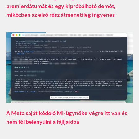
premierdátumát és egy kipróbálható demót,
miközben az első rész átmenetileg ingyenes
A Meta saját kódoló MI-ügynöke végre itt van és
nem fél belenyúlni a fájljaidba