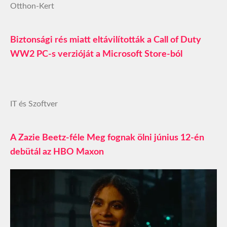
Otthon-Kert
Biztonsági rés miatt eltávilították a Call of Duty
WW2 PC-s verzióját a Microsoft Store-ból
IT és Szoftver
A Zazie Beetz-féle Meg fognak ölni június 12-én
debütál az HBO Maxon