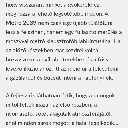
hogy visszaránt minket a gyökerekhez,
méghozzá a lehető legsötétebb módon. A
Metro 2039
nem csak egy újabb túlélőtúra
lesz a felszínen, hanem egy fullasztó merülés a
moszkvai metró klausztrofób labirintusába. Ha
az előző részekben már kezdtél volna
hozzászokni a nyíltabb terekhez és a friss
levegő illúziójához, itt az ideje újra felcsatolni
a gázálarcot és búcsút inteni a napfénynek.
A fejlesztők láthatóan értik, hogy a rajongók
mitől féltek igazán az első részben: a
nyomasztó, sötét alagutak atmoszférájától,
ahol minden sarok mögött a halál leselkedik….