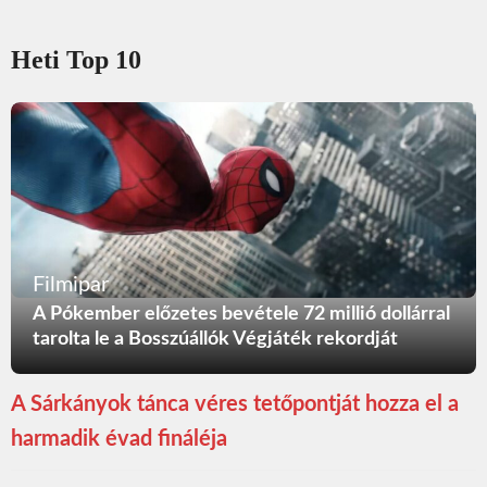
Heti Top 10
Filmipar
A Pókember előzetes bevétele 72 millió dollárral
tarolta le a Bosszúállók Végjáték rekordját
A Sárkányok tánca véres tetőpontját hozza el a
harmadik évad fináléja