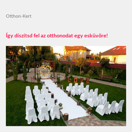
Otthon-Kert
Így díszítsd fel az otthonodat egy esküvőre!