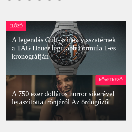
ELŐZŐ
A legendás Gulf-színek visszatérnek
a TAG Heuer legújabb Formula 1-es
kronográfján
KÖVETKEZŐ
A 750 ezer dolláros horror sikerével
letaszította trónjáról Az ördögűzőt