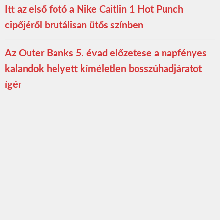
Itt az első fotó a Nike Caitlin 1 Hot Punch
cipőjéről brutálisan ütős színben
Az Outer Banks 5. évad előzetese a napfényes
kalandok helyett kíméletlen bosszúhadjáratot
ígér