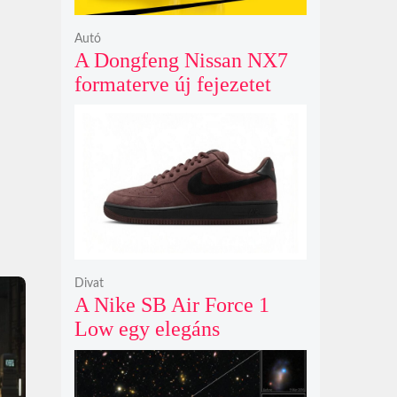
Autó
A Dongfeng Nissan NX7
formaterve új fejezetet
nyit az N sorozat negyedik
modelljeként
Divat
A Nike SB Air Force 1
Low egy elegáns
világosbarna
színváltozatban bukkant