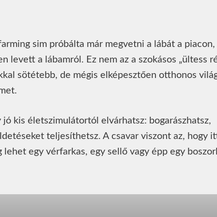
 farming sim próbálta már megvetni a lábát a piacon,
n levett a lábamról. Ez nem az a szokásos „ültess r
kal sötétebb, de mégis elképesztően otthonos világ
ímet.
jó kis életszimulátortól elvárhatsz: bogarászhatsz,
detéseket teljesíthetsz. A csavar viszont az, hogy it
lehet egy vérfarkas, egy sellő vagy épp egy boszo