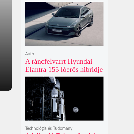
limitált kiadású Edo-lila
számlapos modellt hozott
ki
Autó
A ráncfelvarrt Hyundai
Elantra 155 lóerős hibridje
és prémium utastere
komoly belsőtéri ugrást
hoz
Technológia és Tudomány