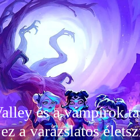
alley és a vámpírok ta
ez a varázslatos élets