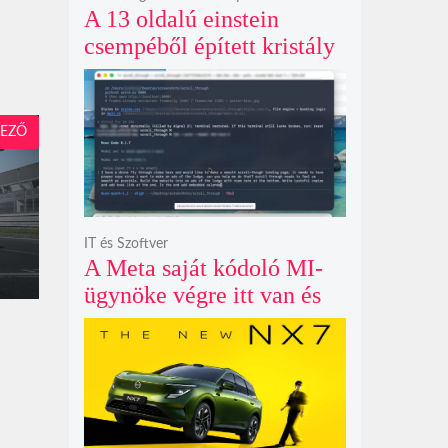
A 13 oldalú einstein
csempéből épített kristály
példátlanul forgó
csillagmintát vetít a fény
polarizációjától függően
EZŐ
IT és Szoftver
A Meta saját kódoló MI-
ügynöke végre itt van és
nem fél belenyúlni a
fájljaidba