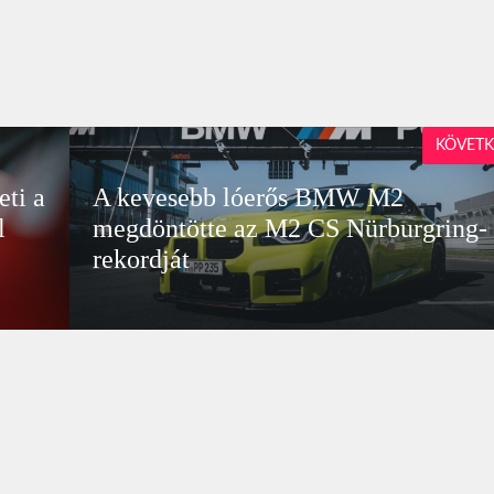
KÖVETK
ti a
A kevesebb lóerős BMW M2
l
megdöntötte az M2 CS Nürburgring-
rekordját