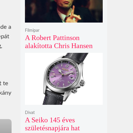
 de a
Filmipar
épát
A Robert Pattinson
alakította Chris Hansen
,
sötét vadászatra indul a
Primetime előzetesében
t te
rkány
Divat
A Seiko 145 éves
születésnapjára hat