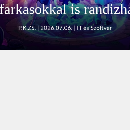
farkasokkal is randizh
P.K.ZS.
|
2026.07.06.
|
IT és Szoftver