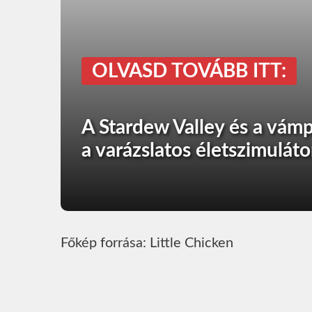
OLVASD TOVÁBB ITT:
A Stardew Valley és a vámp
a varázslatos életszimuláto
Főkép forrása: Little Chicken