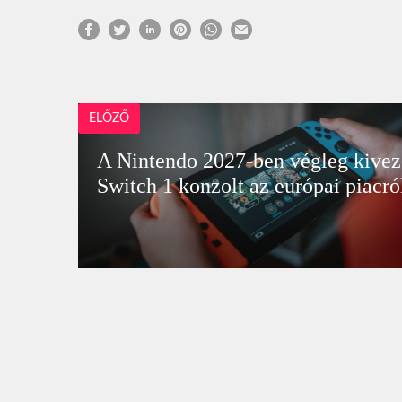
ELŐZŐ
A Nintendo 2027-ben végleg kiveze
Switch 1 konzolt az európai piacró