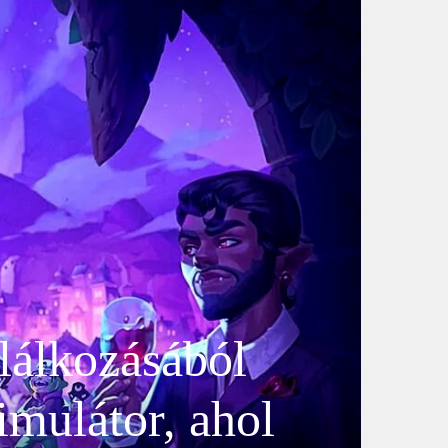
lálkozásából
zimulátor, ahol