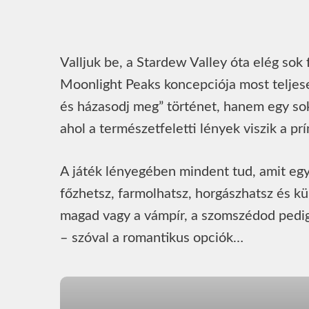
Valljuk be, a Stardew Valley óta elég sok
Moonlight Peaks koncepciója most teljese
és házasodj meg” történet, hanem egy sok
ahol a természetfeletti lények viszik a pr
A játék lényegében mindent tud, amit egy 
főzhetsz, farmolhatsz, horgászhatsz és kül
magad vagy a vámpír, a szomszédod pedig 
– szóval a romantikus opciók…