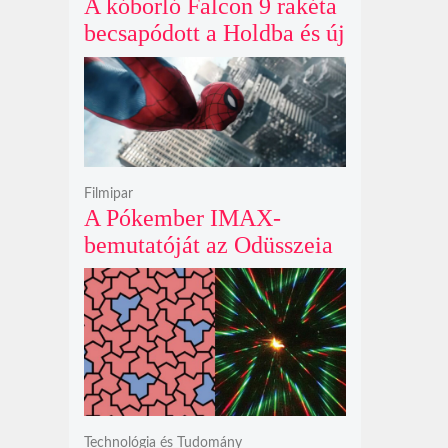
A kóborló Falcon 9 rakéta
becsapódott a Holdba és új
krátert hagyott maga után
Filmipar
A Pókember IMAX-
bemutatóját az Odüsszeia
exkluzív vetítési
időszakának lejárta hozza
el
Technológia és Tudomány