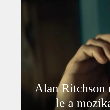
Alan Ritchson 
le a mozika