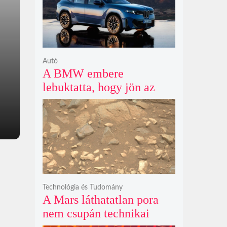
Autó
A BMW embere
lebuktatta, hogy jön az
500+ lóerős iX3, az 50
xDrive meg csak
középkategória
Technológia és Tudomány
A Mars láthatatlan pora
nem csupán technikai