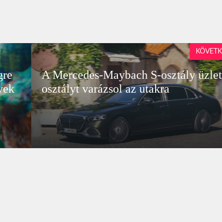
KÖVETK
gre
A Mercedes-Maybach S-osztály üzlet
nyek
osztályt varázsol az utakra