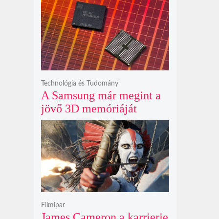
akadály, hanem súlyos
szilikát- és
perklorátmérgezés
fenyegeti a jövő űrhajósait
Technológia és Tudomány
A Samsung már megint a
jövő 3D memóriáját
villantja meg, miközben
mi csak olcsó DDR5-öt
akarunk
Filmipar
James Cameron a karrierje