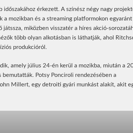
 időszakához érkezett. A színész négy nagy projekte
k a mozikban és a streaming platformokon egyaránt
ő játssza, miközben visszatér a híres akció-sorozatá
ézők több olyan alkotásban is láthatják, ahol Ritchs
íziós produkcióról.
ik, amely július 24-én kerül a mozikba, miután a 2
s bemutatták. Potsy Ponciroli rendezésében a
ohn Millert, egy detroiti gyári munkást alakít, akit e