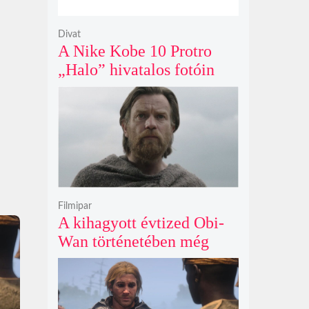
Divat
A Nike Kobe 10 Protro
„Halo” hivatalos fotóin
már most rajongók ezrei
csüngenek
Filmipar
A kihagyott évtized Obi-
Wan történetében még
mindig betöltetlen űr
maradt Ewan McGregor
szerint