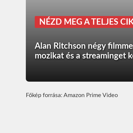
NÉZD MEG A TELJES CIK
Alan Ritchson négy filmmel
mozikat és a streaminget k
Főkép forrása: Amazon Prime Video