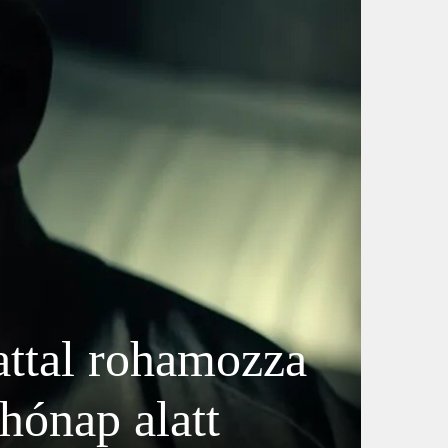
attal rohamozza
 hónap alatt