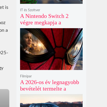
t is
IT és Szoftver
A Nintendo Switch 2
végre megkapja a
hoz
Minecraftot október 27-én
on a
egy látványos kiadásban
025-
gy
Filmipar
A 2026-os év legnagyobb
bevételét termelte a
Pókember legújabb
kalandja