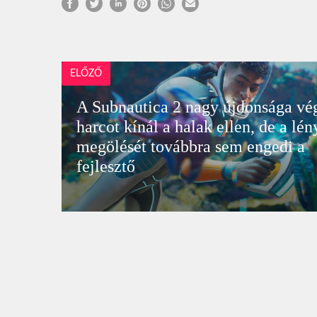
ELŐZŐ
A Subnautica 2 nagy újdonsága vé
harcot kínál a halak ellen, de a lé
megölését továbbra sem engedi a
fejlesztő