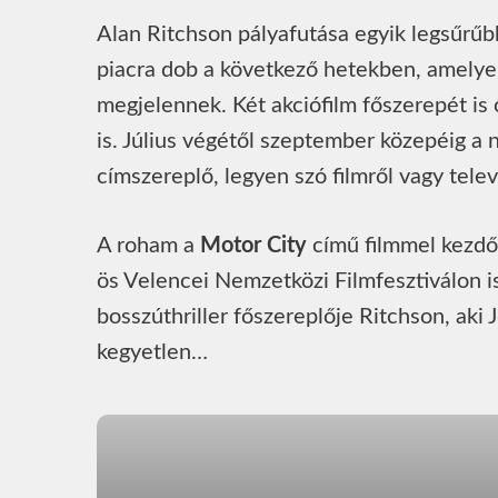
Alan Ritchson pályafutása egyik legsűrűbb
piacra dob a következő hetekben, amelye
megjelennek. Két akciófilm főszerepét is 
is. Július végétől szeptember közepéig a n
címszereplő, legyen szó filmről vagy telev
A roham a
Motor City
című filmmel kezdőd
ös Velencei Nemzetközi Filmfesztiválon i
bosszúthriller főszereplője Ritchson, aki J
kegyetlen…