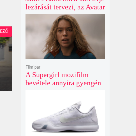
lezárását tervezi, az Avatar
4 és 5 jövője így elég
kilátástalan
EZŐ
i
Filmipar
A Supergirl mozifilm
bevétele annyira gyengén
teljesített, hogy még a
Morbius és a Joker 2
számait sem érte el