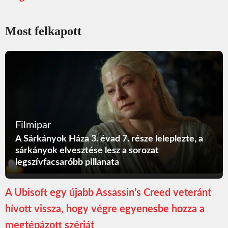
Most felkapott
Filmipar
A Sárkányok Háza 3. évad 7. része leleplezte, a
sárkányok elvesztése lesz a sorozat
legszívfacsaróbb pillanata
A Ubisoft egy újabb Assassin’s Creed veteránt
hívott vissza, hogy végre egyenesbe hozza a
megtépázott szériát