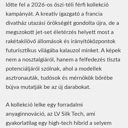
lőtte fel a 2026-os őszi-téli férfi kollekció
kampányát. A kreatív igazgató a francia
divatház utazási örökségét gondolta újra, de a
megszokott jet-set életérzés helyett most a
rakétakilövő állomások és irányítóközpontok
futurisztikus világába kalauzol minket. A képek
nem a nosztalgiáról, hanem a felfedezés tiszta
potenciáljáról szólnak, ahol a modellek
asztronauták, tudósok és mérnökök bőrébe
bújva mutatják be az új darabokat.
A kollekció lelke egy forradalmi
anyaginnováció, az LV Silk Tech, ami
gyakorlatilag egy high-tech hibrid a selyem