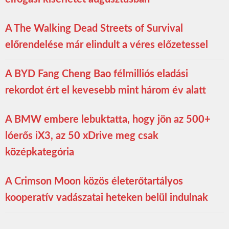
A The Walking Dead Streets of Survival
előrendelése már elindult a véres előzetessel
A BYD Fang Cheng Bao félmilliós eladási
rekordot ért el kevesebb mint három év alatt
A BMW embere lebuktatta, hogy jön az 500+
lóerős iX3, az 50 xDrive meg csak
középkategória
A Crimson Moon közös életerőtartályos
kooperatív vadászatai heteken belül indulnak