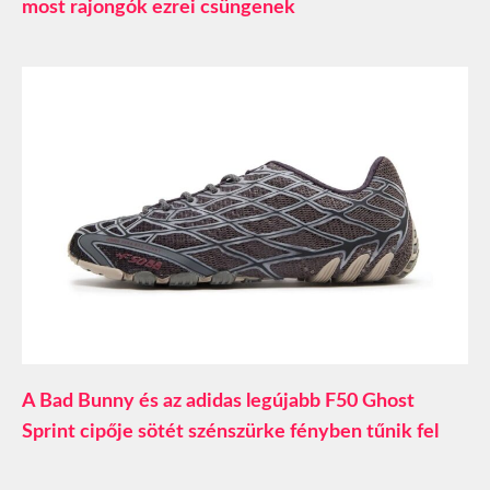
most rajongók ezrei csüngenek
A Bad Bunny és az adidas legújabb F50 Ghost
Sprint cipője sötét szénszürke fényben tűnik fel