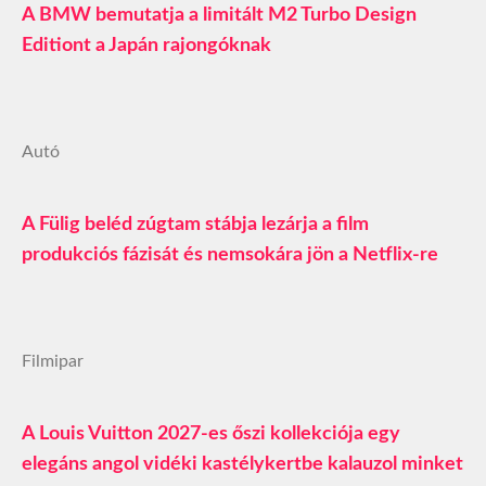
A BMW bemutatja a limitált M2 Turbo Design
Editiont a Japán rajongóknak
Autó
A Fülig beléd zúgtam stábja lezárja a film
produkciós fázisát és nemsokára jön a Netflix-re
Filmipar
A Louis Vuitton 2027-es őszi kollekciója egy
elegáns angol vidéki kastélykertbe kalauzol minket