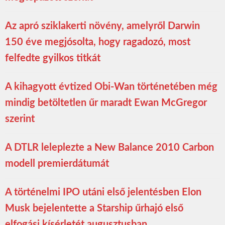
Az apró sziklakerti növény, amelyről Darwin
150 éve megjósolta, hogy ragadozó, most
felfedte gyilkos titkát
A kihagyott évtized Obi-Wan történetében még
mindig betöltetlen űr maradt Ewan McGregor
szerint
A DTLR leleplezte a New Balance 2010 Carbon
modell premierdátumát
A történelmi IPO utáni első jelentésben Elon
Musk bejelentette a Starship űrhajó első
elfogási kísérletét augusztusban