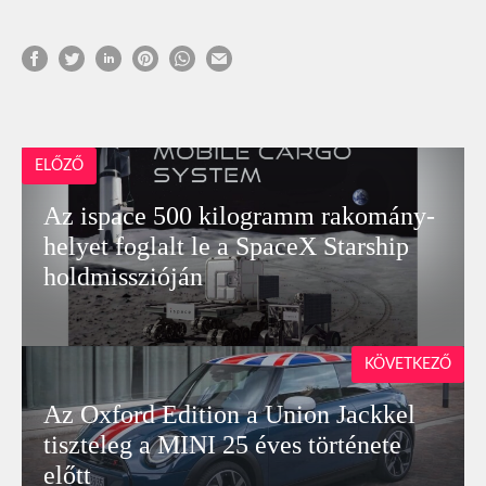
ELŐZŐ
Az ispace 500 kilogramm rakomány-
helyet foglalt le a SpaceX Starship
holdmisszióján
KÖVETKEZŐ
Az Oxford Edition a Union Jackkel
tiszteleg a MINI 25 éves története
előtt