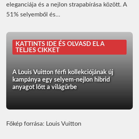
eleganciája és a nejlon strapabírása között. A
51% selyemből és…
KATTINTS IDE ÉS OLVASD EL A
TELJES CIKKET
A Louis Vuitton férfi kollekciójának új
kampánya egy selyem-nejlon hibrid
anyagot lőtt a világűrbe
Főkép forrása: Louis Vuitton