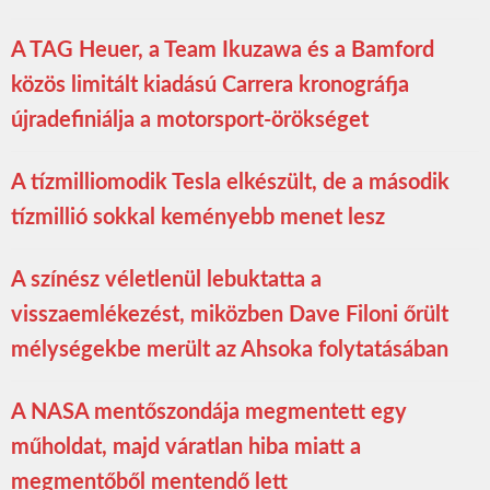
A TAG Heuer, a Team Ikuzawa és a Bamford
közös limitált kiadású Carrera kronográfja
újradefiniálja a motorsport-örökséget
A tízmilliomodik Tesla elkészült, de a második
tízmillió sokkal keményebb menet lesz
A színész véletlenül lebuktatta a
visszaemlékezést, miközben Dave Filoni őrült
mélységekbe merült az Ahsoka folytatásában
A NASA mentőszondája megmentett egy
műholdat, majd váratlan hiba miatt a
megmentőből mentendő lett