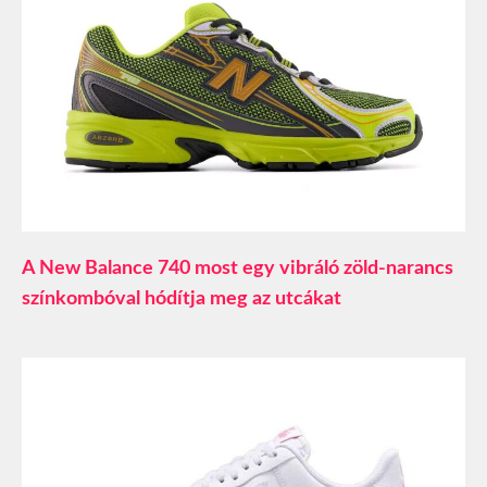
A New Balance 740 most egy vibráló zöld-narancs
színkombóval hódítja meg az utcákat