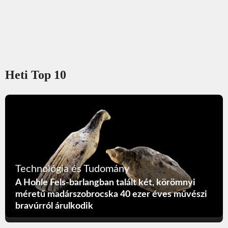
Heti Top 10
Technológia és Tudomány
A Hohle Fels-barlangban talált két, körömnyi
méretű madárszobrocska 40 ezer éves művészi
bravúrról árulkodik