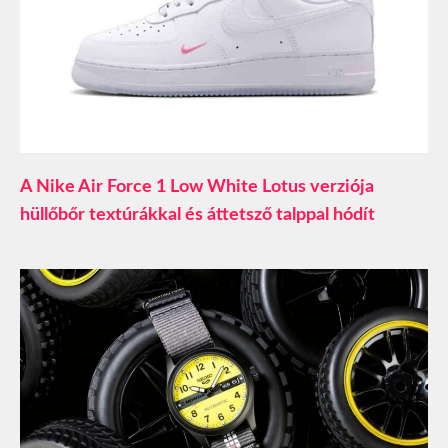
A Nike Air Force 1 Low White Lotus verziója
hüllőbőr textúrákkal és áttetsző talppal hódít