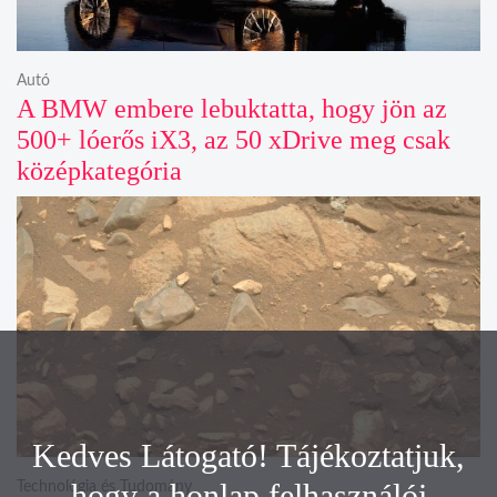
Autó
A BMW embere lebuktatta, hogy jön az
500+ lóerős iX3, az 50 xDrive meg csak
középkategória
Kedves Látogató! Tájékoztatjuk,
hogy a honlap felhasználói
Technológia és Tudomány