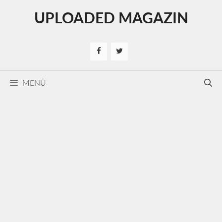
Kilépés
UPLOADED MAGAZIN
a
tartalomba
MENÜ