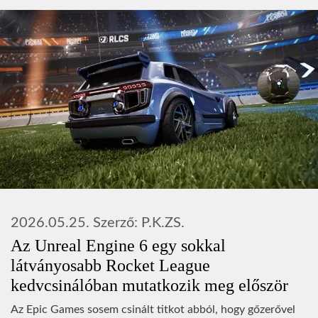
2026.05.25.
Szerző:
P.K.ZS.
Az Unreal Engine 6 egy sokkal
látványosabb Rocket League
kedvcsinálóban mutatkozik meg először
Az Epic Games sosem csinált titkot abból, hogy gőzerővel