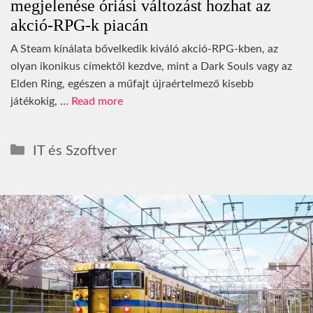
megjelenése óriási változást hozhat az
akció-RPG-k piacán
A Steam kínálata bővelkedik kiváló akció-RPG-kben, az
olyan ikonikus címektől kezdve, mint a Dark Souls vagy az
Elden Ring, egészen a műfajt újraértelmező kisebb
játékokig, …
Read more
Kategória
IT és Szoftver