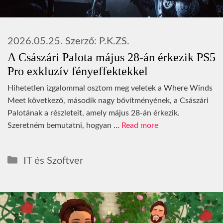
2026.05.25.
Szerző:
P.K.ZS.
A Császári Palota május 28-án érkezik PS5
Pro exkluzív fényeffektekkel
Hihetetlen izgalommal osztom meg veletek a Where Winds
Meet következő, második nagy bővítményének, a Császári
Palotának a részleteit, amely május 28-án érkezik.
Szeretném bemutatni, hogyan …
Read more
Kategória
IT és Szoftver