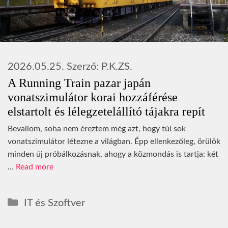
2026.05.25.
Szerző:
P.K.ZS.
A Running Train pazar japán
vonatszimulátor korai hozzáférése
elstartolt és lélegzetelállító tájakra repít
Bevallom, soha nem éreztem még azt, hogy túl sok
vonatszimulátor létezne a világban. Épp ellenkezőleg, örülök
minden új próbálkozásnak, ahogy a közmondás is tartja: két
…
Read more
Kategória
IT és Szoftver