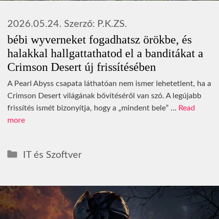
2026.05.24.
Szerző:
P.K.ZS.
bébi wyverneket fogadhatsz örökbe, és
halakkal hallgattathatod el a banditákat a
Crimson Desert új frissítésében
A Pearl Abyss csapata láthatóan nem ismer lehetetlent, ha a
Crimson Desert világának bővítéséről van szó. A legújabb
frissítés ismét bizonyítja, hogy a „mindent bele” …
Read
more
Kategória
IT és Szoftver