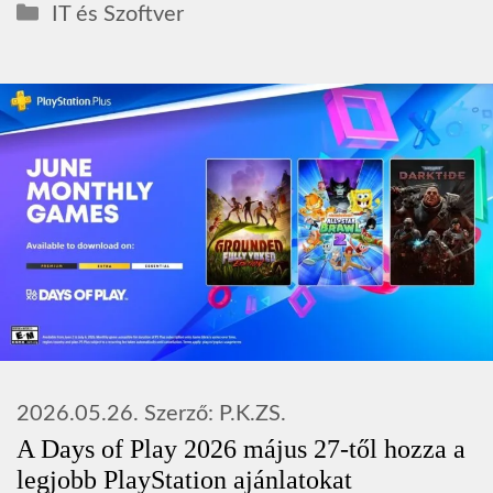
Kategória
IT és Szoftver
2026.05.26.
Szerző:
P.K.ZS.
A Days of Play 2026 május 27-től hozza a
legjobb PlayStation ajánlatokat