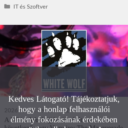
Kategória
IT és Szoftver
Kedves Látogató! Tájékoztatjuk,
hogy a honlap felhasználói
2026.05.23.
Szerző:
P.K.ZS.
élmény fokozásának érdekében
A White Wolf újjászületését hozza el a
következő nagy Vampire: The Masquerade