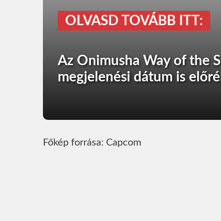
OLVASD TOVÁBB ITT:
Az Onimusha Way of the Sw
megjelenési dátum is előré
Főkép forrása: Capcom