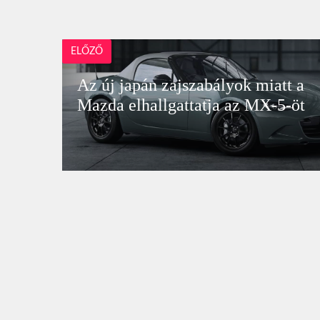
ELŐZŐ
Az új japán zajszabályok miatt a
Mazda elhallgattatja az MX-5-öt