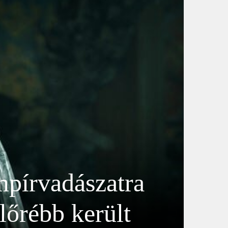
pírvadászatra
előrébb került