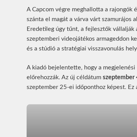
A Capcom végre meghallotta a rajongók és
szánta el magát a várva várt szamurájos a
Eredetileg úgy tűnt, a fejlesztők vállalják
szeptemberi videojátékos armageddon ke
és a stúdió a stratégiai visszavonulás hel
A kiadó bejelentette, hogy a megjelenés
előrehozzák. Az új céldátum
szeptember 
szeptember 25-ei időponthoz képest. Ez 