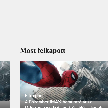
Most felkapott
Filmipar
A Pókember IMAX-bemutatóját az
Odüsszeia exkluzív vetítési időszakának