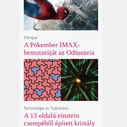
krátert hagyott maga után
Filmipar
A Pókember IMAX-
bemutatóját az Odüsszeia
exkluzív vetítési
időszakának lejárta hozza
el
Technológia és Tudomány
A 13 oldalú einstein
csempéből épített kristály