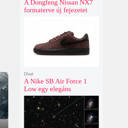
A Dongfeng Nissan NX7
formaterve új fejezetet
nyit az N sorozat negyedik
modelljeként
Divat
A Nike SB Air Force 1
Low egy elegáns
világosbarna
színváltozatban bukkant
fel újra