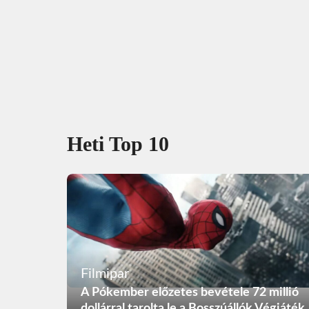
Heti Top 10
Filmipar
A Pókember előzetes bevétele 72 millió
dollárral tarolta le a Bosszúállók Végjáték