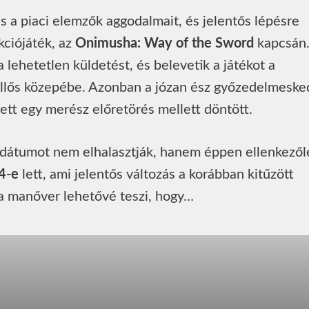
 a piaci elemzők aggodalmait, és jelentős lépésre
kciójáték, az
Onimusha: Way of the Sword
kapcsán
 a lehetetlen küldetést, és belevetik a játékot a
llős közepébe. Azonban a józan ész győzedelmesked
yett egy merész előretörés mellett döntött.
i dátumot nem elhalasztják, hanem éppen ellenkezől
4-e
lett, ami jelentős változás a korábban kitűzött
a manőver lehetővé teszi, hogy…