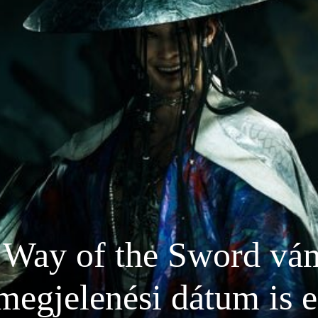
Way of the Sword vám
 megjelenési dátum is 