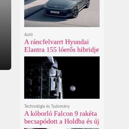
ki
Autó
A ráncfelvarrt Hyundai
Elantra 155 lóerős hibridje
és prémium utastere
komoly belsőtéri ugrást
hoz
Technológia és Tudomány
A kóborló Falcon 9 rakéta
becsapódott a Holdba és új