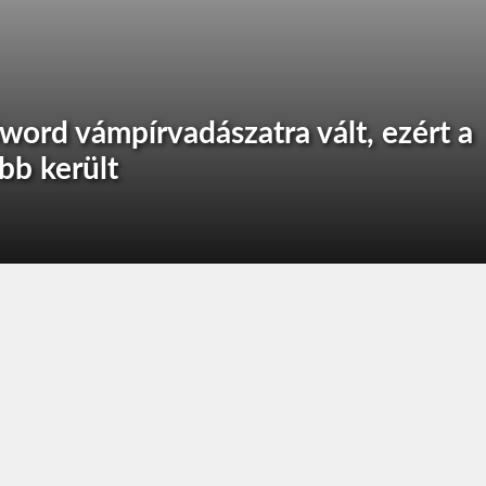
ord vámpírvadászatra vált, ezért a
bb került