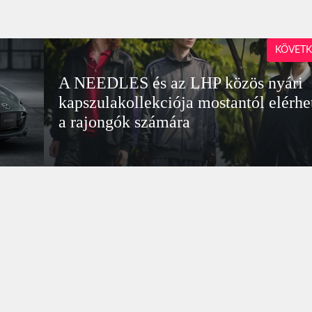
KÖVETK
A NEEDLES és az LHP közös nyári
kapszulakollekciója mostantól elérhe
a rajongók számára