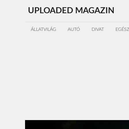
Kilépés
UPLOADED MAGAZIN
a
tartalomba
ÁLLATVILÁG
AUTÓ
DIVAT
EGÉS