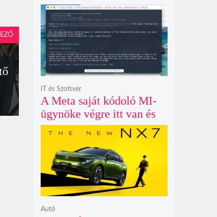
példátlanul forgó
csillagmintát vetít a fény
polarizációjától függően
EZŐ
tő
IT és Szoftver
A Meta saját kódoló MI-
ügynöke végre itt van és
nem fél belenyúlni a
fájljaidba
Autó