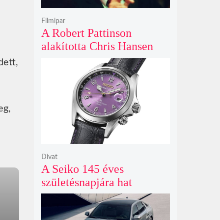
Filmipar
.
A Robert Pattinson
alakította Chris Hansen
sötét vadászatra indul a
ett,
Primetime előzetesében
eg,
Divat
A Seiko 145 éves
születésnapjára hat
limitált kiadású Edo-lila
számlapos modellt hozott