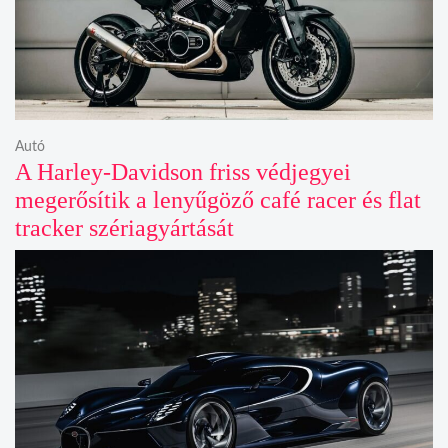
Autó
A Harley-Davidson friss védjegyei
megerősítik a lenyűgöző café racer és flat
tracker szériagyártását