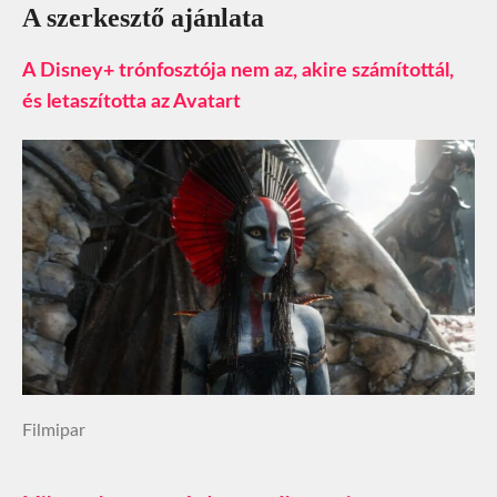
A szerkesztő ajánlata
A Disney+ trónfosztója nem az, akire számítottál,
és letaszította az Avatart
Filmipar