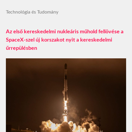
Technológia és Tudomány
Az első kereskedelmi nukleáris műhold fellövése a
SpaceX-szel új korszakot nyit a kereskedelmi
űrrepülésben