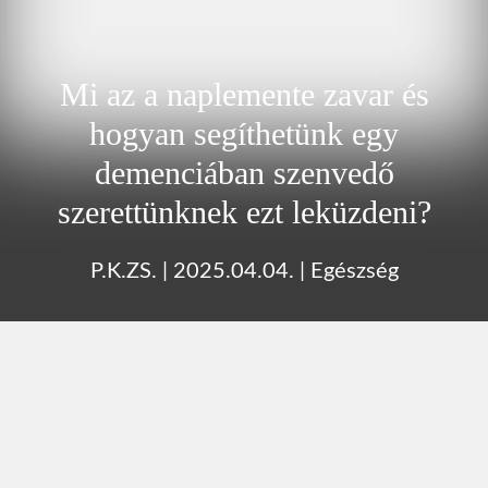
Mi az a naplemente zavar és
hogyan segíthetünk egy
demenciában szenvedő
szerettünknek ezt leküzdeni?
P.K.ZS.
|
2025.04.04.
|
Egészség