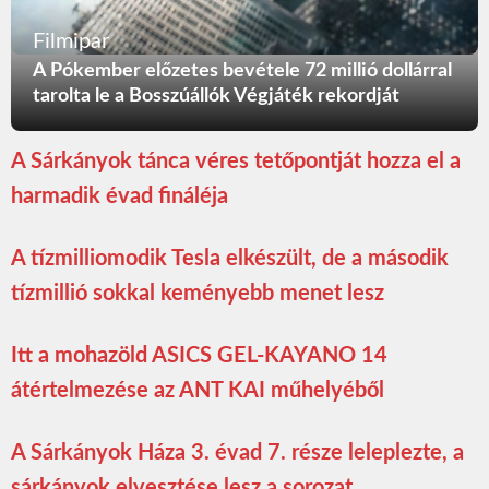
Filmipar
A Pókember előzetes bevétele 72 millió dollárral
tarolta le a Bosszúállók Végjáték rekordját
A Sárkányok tánca véres tetőpontját hozza el a
harmadik évad fináléja
A tízmilliomodik Tesla elkészült, de a második
tízmillió sokkal keményebb menet lesz
Itt a mohazöld ASICS GEL-KAYANO 14
átértelmezése az ANT KAI műhelyéből
A Sárkányok Háza 3. évad 7. része leleplezte, a
sárkányok elvesztése lesz a sorozat