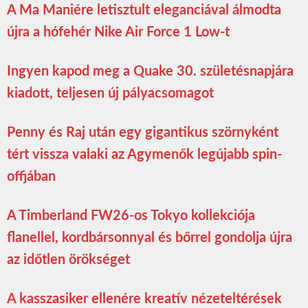
A Ma Maniére letisztult eleganciával álmodta
újra a hófehér Nike Air Force 1 Low-t
Ingyen kapod meg a Quake 30. születésnapjára
kiadott, teljesen új pályacsomagot
Penny és Raj után egy gigantikus szörnyként
tért vissza valaki az Agymenők legújabb spin-
offjában
A Timberland FW26-os Tokyo kollekciója
flanellel, kordbársonnyal és bőrrel gondolja újra
az időtlen örökséget
A kasszasiker ellenére kreatív nézeteltérések