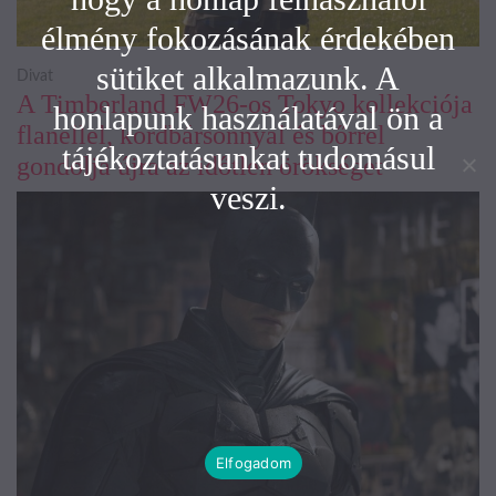
élmény fokozásának érdekében
sütiket alkalmazunk. A
Divat
A Timberland FW26-os Tokyo kollekciója
honlapunk használatával ön a
flanellel, kordbársonnyal és bőrrel
tájékoztatásunkat tudomásul
gondolja újra az időtlen örökséget
veszi.
Elfogadom