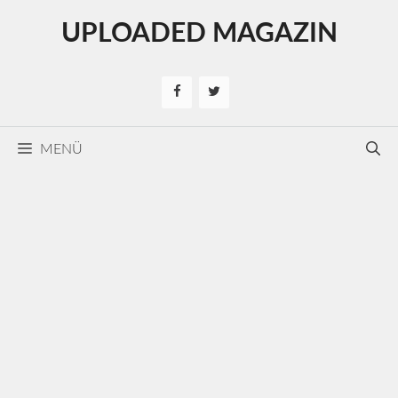
Kilépés
UPLOADED MAGAZIN
a
tartalomba
MENÜ