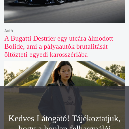
Autó
A Bugatti Destrier egy utcára álmodott
Bolide, ami a pályaautók brutalitását
öltözteti egyedi karosszériába
Kedves Látogató! Tájékoztatjuk,
hogy a honlap felhasználói