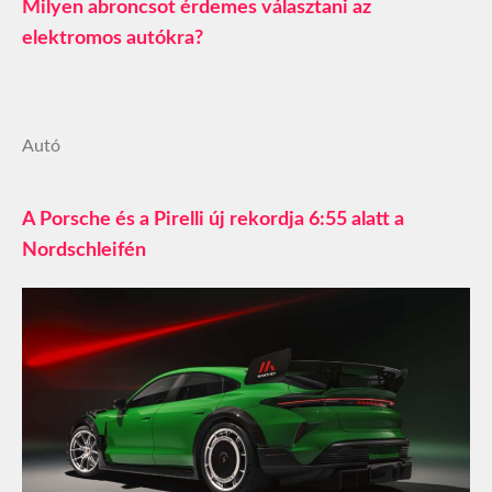
Milyen abroncsot érdemes választani az
elektromos autókra?
Autó
A Porsche és a Pirelli új rekordja 6:55 alatt a
Nordschleifén