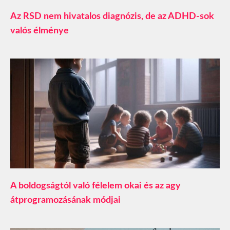
Az RSD nem hivatalos diagnózis, de az ADHD-sok
valós élménye
A boldogságtól való félelem okai és az agy
átprogramozásának módjai