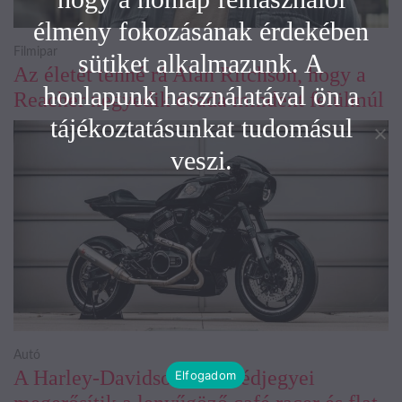
élmény fokozásának érdekében
Filmipar
sütiket alkalmazunk. A
Az életét tenné rá Alan Ritchson, hogy a
honlapunk használatával ön a
Reacher negyedik évada mindent felülmúl
tájékoztatásunkat tudomásul
veszi.
Autó
A Harley-Davidson friss védjegyei
Elfogadom