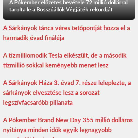
A Pókember előzetes bevétele 72 millió dollárral
tarolta le a Bosszúállók Végjáték rekordját
A Sárkányok tánca véres tetőpontját hozza el a
harmadik évad fináléja
A tízmilliomodik Tesla elkészült, de a második
tízmillió sokkal keményebb menet lesz
A Sárkányok Háza 3. évad 7. része leleplezte, a
sárkányok elvesztése lesz a sorozat
legszívfacsaróbb pillanata
A Pókember Brand New Day 355 millió dolláros
nyitánya minden idők egyik legnagyobb