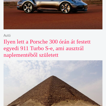
Autó
Ilyen lett a Porsche 300 órán át festett
egyedi 911 Turbo S-e, ami ausztrál
naplementéből született