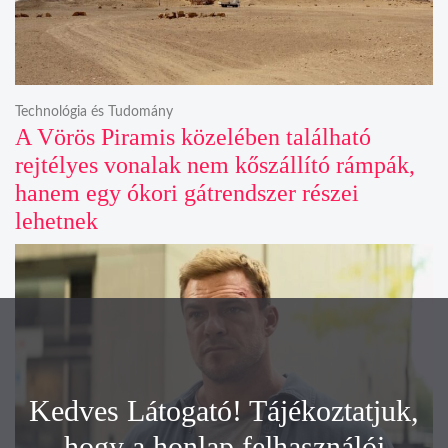
Technológia és Tudomány
A Vörös Piramis közelében található
rejtélyes vonalak nem kőszállító rámpák,
hanem egy ókori gátrendszer részei
lehetnek
Kedves Látogató! Tájékoztatjuk,
hogy a honlap felhasználói