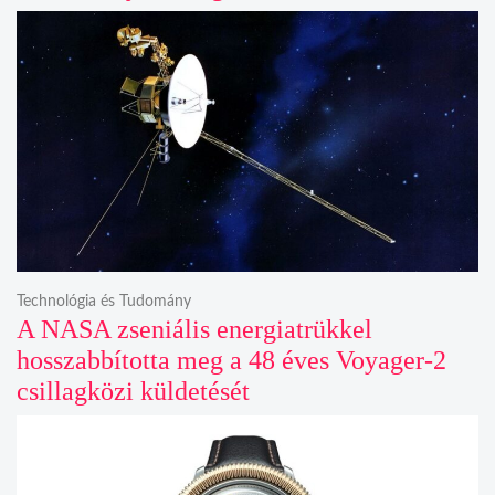
Technológia és Tudomány
A NASA zseniális energiatrükkel
hosszabbította meg a 48 éves Voyager-2
csillagközi küldetését