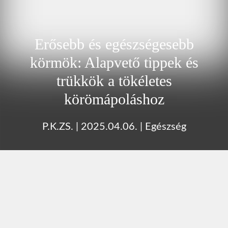
Erősebb és egészségesebb
körmök: Alapvető tippek és
trükkök a tökéletes
körömápoláshoz
P.K.ZS.
|
2025.04.06.
|
Egészség