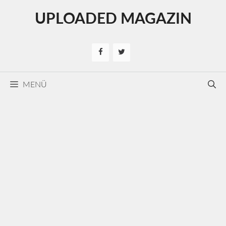
Kilépés
UPLOADED MAGAZIN
a
tartalomba
MENÜ