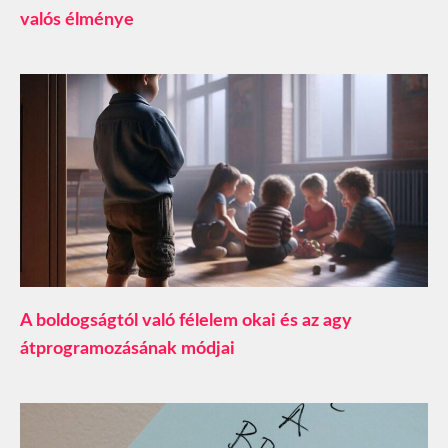
valós élménye
A boldogságtól való félelem okai és az agy
átprogramozásának módjai