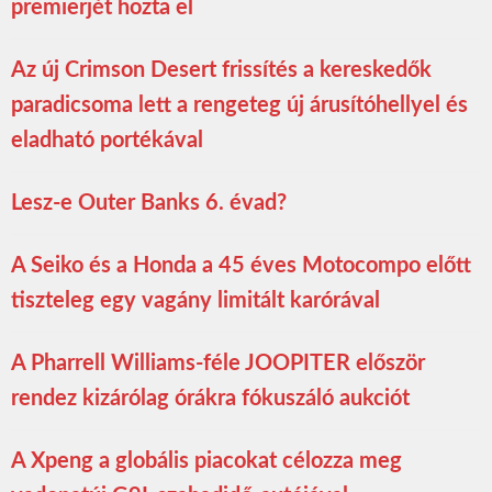
premierjét hozta el
Az új Crimson Desert frissítés a kereskedők
paradicsoma lett a rengeteg új árusítóhellyel és
eladható portékával
Lesz-e Outer Banks 6. évad?
A Seiko és a Honda a 45 éves Motocompo előtt
tiszteleg egy vagány limitált karórával
A Pharrell Williams-féle JOOPITER először
rendez kizárólag órákra fókuszáló aukciót
A Xpeng a globális piacokat célozza meg