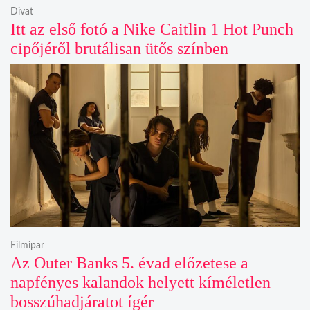
Divat
Itt az első fotó a Nike Caitlin 1 Hot Punch
cipőjéről brutálisan ütős színben
Filmipar
Az Outer Banks 5. évad előzetese a
napfényes kalandok helyett kíméletlen
bosszúhadjáratot ígér