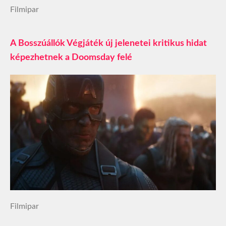
Filmipar
A Bosszúállók Végjáték új jelenetei kritikus hidat
képezhetnek a Doomsday felé
Filmipar