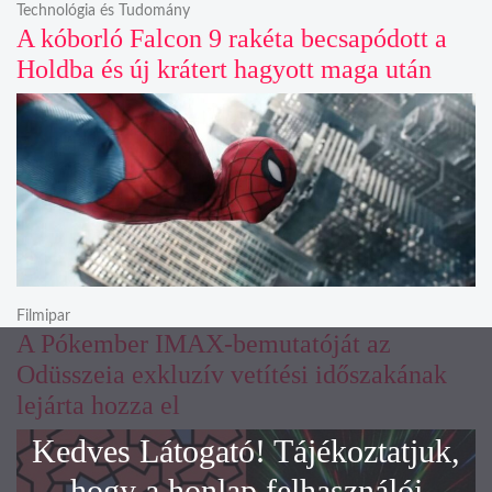
Technológia és Tudomány
A kóborló Falcon 9 rakéta becsapódott a
Holdba és új krátert hagyott maga után
Filmipar
A Pókember IMAX-bemutatóját az
Odüsszeia exkluzív vetítési időszakának
lejárta hozza el
Kedves Látogató! Tájékoztatjuk,
hogy a honlap felhasználói