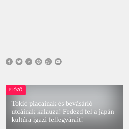
ELŐZŐ
Tokió piacainak és bevásárló
utcáinak kalauza! Fedezd fel a japán
kultúra igazi fellegvárait!