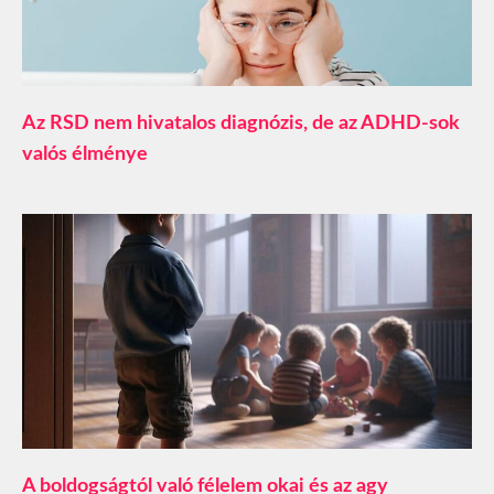
Az RSD nem hivatalos diagnózis, de az ADHD-sok
valós élménye
A boldogságtól való félelem okai és az agy