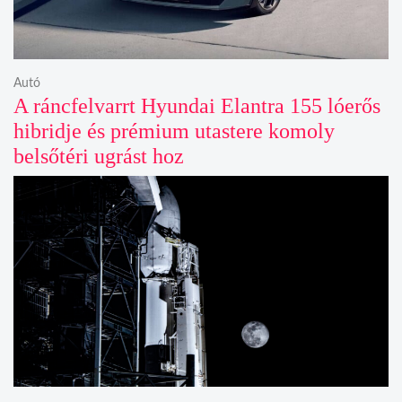
Autó
A ráncfelvarrt Hyundai Elantra 155 lóerős
hibridje és prémium utastere komoly
belsőtéri ugrást hoz