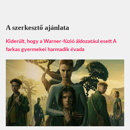
A szerkesztő ajánlata
Kiderült, hogy a Warner-fúzió áldozatául esett A
farkas gyermekei harmadik évada