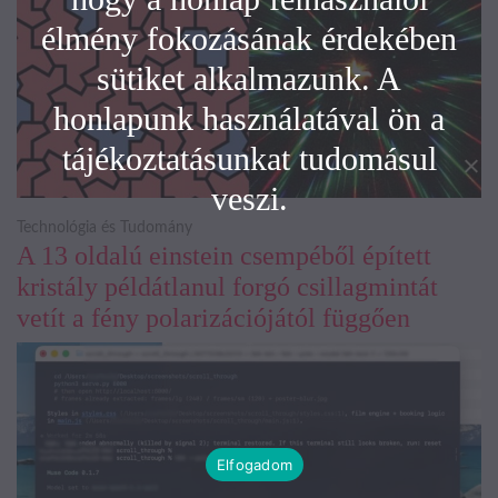
élmény fokozásának érdekében
sütiket alkalmazunk. A
honlapunk használatával ön a
tájékoztatásunkat tudomásul
veszi.
Technológia és Tudomány
A 13 oldalú einstein csempéből épített
kristály példátlanul forgó csillagmintát
vetít a fény polarizációjától függően
Elfogadom