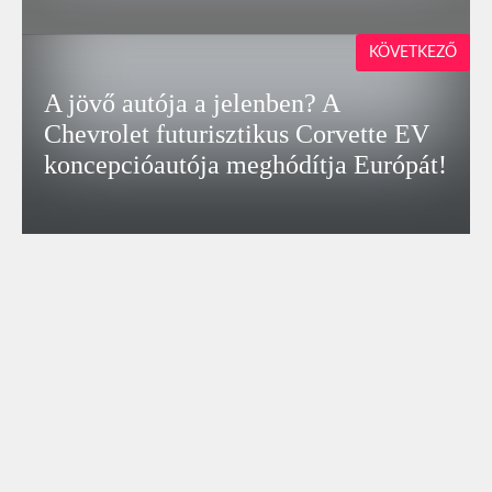
KÖVETKEZŐ
A jövő autója a jelenben? A
Chevrolet futurisztikus Corvette EV
koncepcióautója meghódítja Európát!