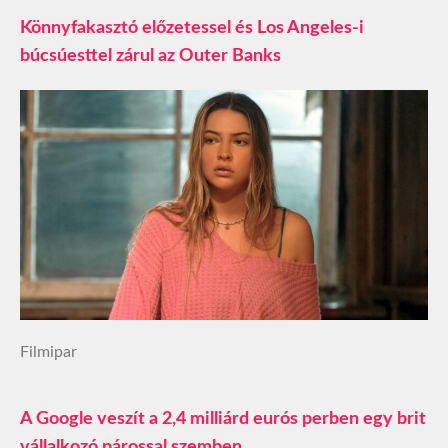
Könnyfakasztó előzetessel és Los Angeles-i
búcsúesttel zárul az Outer Banks
Filmipar
A Google veszít a 2,4 milliárd eurós perben egy brit
vállalkozó párossal szemben