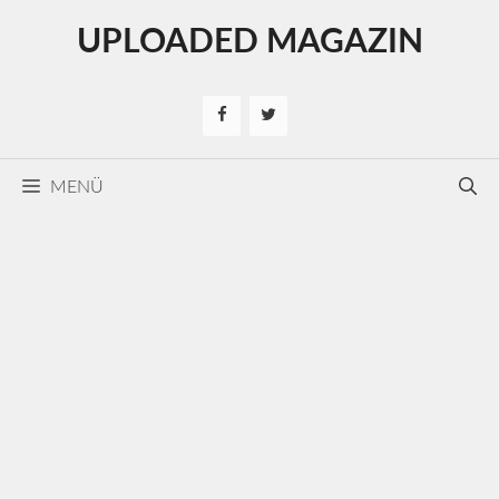
Kilépés
UPLOADED MAGAZIN
a
tartalomba
MENÜ