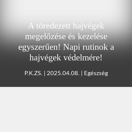
A töredezett hajvégek
megelőzése és kezelése
egyszerűen! Napi rutinok a
hajvégek védelmére!
P.K.ZS.
|
2025.04.08.
|
Egészség