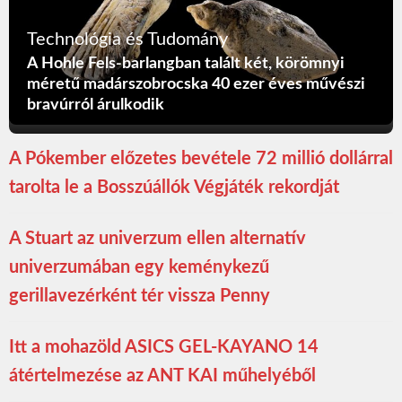
Technológia és Tudomány
A Hohle Fels-barlangban talált két, körömnyi
méretű madárszobrocska 40 ezer éves művészi
bravúrról árulkodik
A Pókember előzetes bevétele 72 millió dollárral
tarolta le a Bosszúállók Végjáték rekordját
A Stuart az univerzum ellen alternatív
univerzumában egy keménykezű
gerillavezérként tér vissza Penny
Itt a mohazöld ASICS GEL-KAYANO 14
átértelmezése az ANT KAI műhelyéből