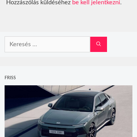
Hozzászólás küldéséhez
be kell jelentkezni
.
Keresés:
FRISS