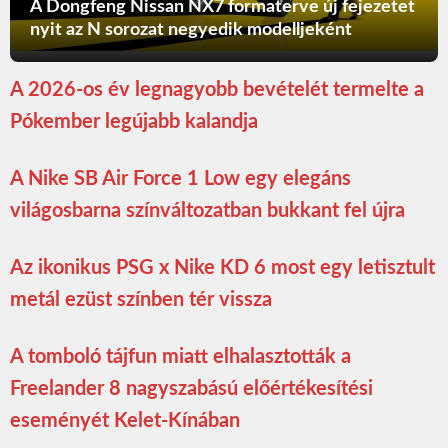
A Dongfeng Nissan NX7 formaterve új fejezetet
nyit az N sorozat negyedik modelljeként
A 2026-os év legnagyobb bevételét termelte a
Pókember legújabb kalandja
A Nike SB Air Force 1 Low egy elegáns
világosbarna színváltozatban bukkant fel újra
Az ikonikus PSG x Nike KD 6 most egy letisztult
metál ezüst színben tér vissza
A tomboló tájfun miatt elhalasztották a
Freelander 8 nagyszabású előértékesítési
eseményét Kelet-Kínában