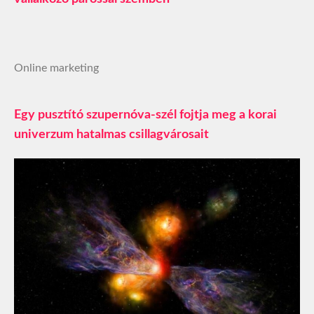
Online marketing
Egy pusztító szupernóva-szél fojtja meg a korai
univerzum hatalmas csillagvárosait