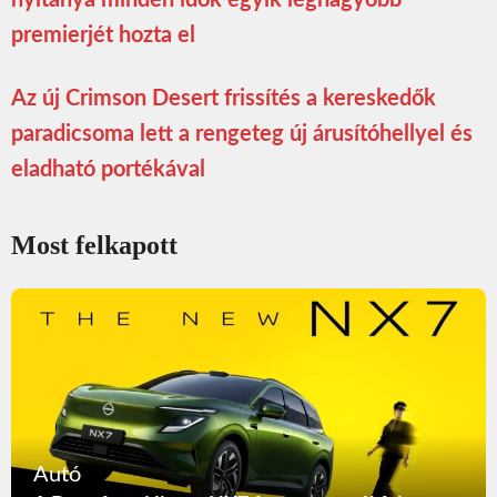
nyitánya minden idők egyik legnagyobb
premierjét hozta el
Az új Crimson Desert frissítés a kereskedők
paradicsoma lett a rengeteg új árusítóhellyel és
eladható portékával
Most felkapott
Autó